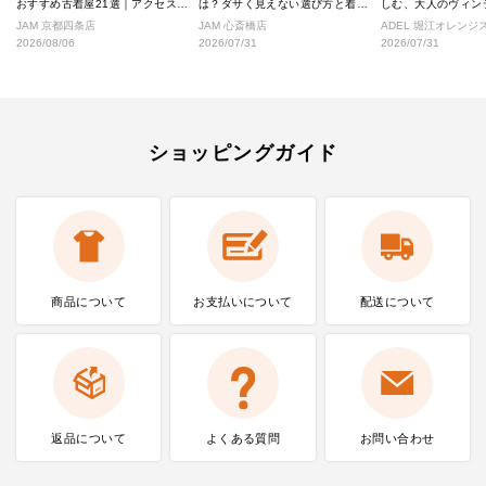
おすすめ古着屋21選｜アクセス良
は？ダサく見えない選び方と着こ
しむ、大人のヴィン
好な絶対行くべきショップ厳選！
なし完全ガイド
ル
JAM 京都四条店
JAM 心斎橋店
ADEL 堀江オレン
2026/08/06
2026/07/31
2026/07/31
ショッピングガイド
商品について
お支払いに
ついて
配送について
返品について
よくある質問
お問い合わせ