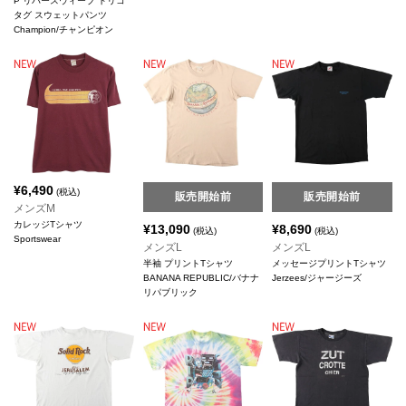
P リバースウィーブ トリコ
タグ スウェットパンツ
Champion/チャンピオン
¥
6,490
(税込)
販売開始前
販売開始前
メンズM
カレッジTシャツ
¥
13,090
¥
8,690
(税込)
(税込)
Sportswear
メンズL
メンズL
半袖 プリントTシャツ
メッセージプリントTシャツ
BANANA REPUBLIC/バナナ
Jerzees/ジャージーズ
リパブリック