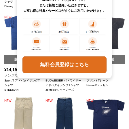
シャツ
または新規ご登録いただきますと、
Disney
大変お得な特典やサービスがすぐにご利用いただけます。
販売開始前
販売開始前
販売開始前
無料会員登録はこちら
¥
14,190
¥
13,090
¥
14,190
(税込)
(税込)
(税込)
メンズXL
メンズXL
メンズM
Sport-T アドバタイジングT
BUDWEISER バドワイザー
プリントTシャツ
シャツ
アドバタイジングTシャツ
Russell/ラッセル
STEDMAN
Jerzees/ジャージーズ