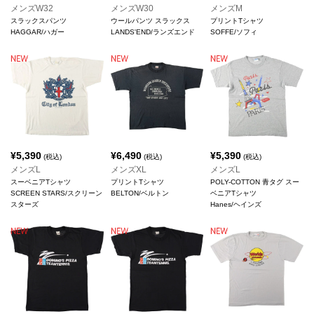
メンズW32
メンズW30
メンズM
スラックスパンツ
ウールパンツ スラックス
プリントTシャツ
HAGGAR/ハガー
LANDS'END/ランズエンド
SOFFE/ソフィ
¥
5,390
¥
6,490
¥
5,390
(税込)
(税込)
(税込)
メンズL
メンズXL
メンズL
スーベニアTシャツ
プリントTシャツ
POLY-COTTON 青タグ スー
SCREEN STARS/スクリーン
BELTON/ベルトン
ベニアTシャツ
スターズ
Hanes/ヘインズ