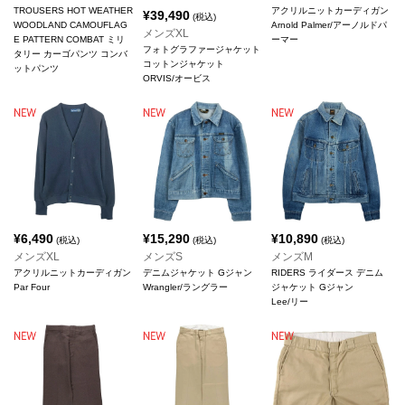
TROUSERS HOT WEATHER
アクリルニットカーディガン
¥
39,490
(税込)
WOODLAND CAMOUFLAG
Arnold Palmer/アーノルドパ
メンズXL
E PATTERN COMBAT ミリ
ーマー
フォトグラファージャケット
タリー カーゴパンツ コンバ
コットンジャケット
ットパンツ
ORVIS/オービス
¥
6,490
¥
15,290
¥
10,890
(税込)
(税込)
(税込)
メンズXL
メンズS
メンズM
アクリルニットカーディガン
デニムジャケット Gジャン
RIDERS ライダース デニム
Par Four
Wrangler/ラングラー
ジャケット Gジャン
Lee/リー