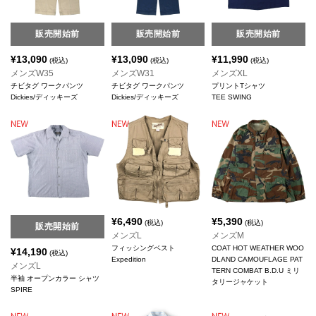
販売開始前
販売開始前
販売開始前
¥
13,090
¥
13,090
¥
11,990
(税込)
(税込)
(税込)
メンズW35
メンズW31
メンズXL
チビタグ ワークパンツ
チビタグ ワークパンツ
プリントTシャツ
Dickies/ディッキーズ
Dickies/ディッキーズ
TEE SWING
¥
6,490
¥
5,390
(税込)
(税込)
販売開始前
メンズL
メンズM
フィッシングベスト
COAT HOT WEATHER WOO
¥
14,190
(税込)
Expedition
DLAND CAMOUFLAGE PAT
メンズL
TERN COMBAT B.D.U ミリ
半袖 オープンカラー シャツ
タリージャケット
SPIRE