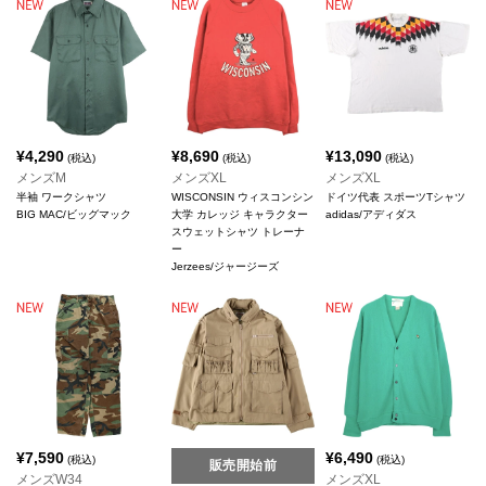
¥
4,290
¥
8,690
¥
13,090
(税込)
(税込)
(税込)
メンズM
メンズXL
メンズXL
半袖 ワークシャツ
WISCONSIN ウィスコンシン
ドイツ代表 スポーツTシャツ
BIG MAC/ビッグマック
大学 カレッジ キャラクター
adidas/アディダス
スウェットシャツ トレーナ
ー
Jerzees/ジャージーズ
¥
7,590
¥
6,490
(税込)
(税込)
販売開始前
メンズW34
メンズXL