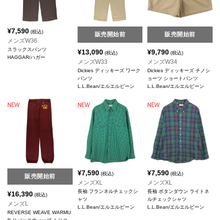
¥
7,590
(税込)
販売開始前
販売開始前
メンズW36
スラックスパンツ
¥
13,090
¥
9,790
(税込)
(税込)
HAGGAR/ハガー
メンズW33
メンズW34
Dickies ディッキーズ ワーク
Dickies ディッキーズ チノシ
パンツ
ョーツ ショートパンツ
L.L.Bean/エルエルビーン
L.L.Bean/エルエルビーン
¥
7,590
¥
7,590
(税込)
(税込)
販売開始前
メンズXL
メンズXL
長袖 フランネルチェックシ
長袖 ボタンダウン ライトネ
¥
16,390
(税込)
ャツ
ルチェックシャツ
メンズL
L.L.Bean/エルエルビーン
L.L.Bean/エルエルビーン
REVERSE WEAVE WARMU