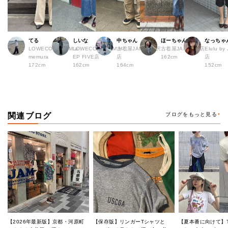
てる
しいな
中ちゃん
ほーちゃん
なっちゃ
LOWECO by JAM a
LOWECO by JAM H
古着屋JAM 下北沢
古着屋JAM 広島店
Elulu b
memura
EP FIVE店
店
162cm
店
172cm
162cm
164cm
152cm
関連ブログ
ブログをもっと見る
【2026年最新版】京都・河原町
【保存版】リンガーTシャツと
【夏本番に向けて】