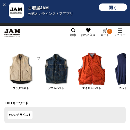
開く
古着屋JAM
公式オンラインストアアプリ
メンズ
レディース
カテゴリ
ヴィンテージ
グッ
0
検索
お気に入り
カート
メニュー
メンズ
トップス
ベスト
ベスト
ダックベスト
デニムベスト
ナイロンベスト
ニットベ
HOTキーワード
#シンチラベスト