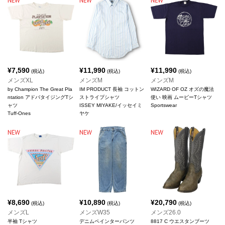
¥
7,590
¥
11,990
¥
11,990
(税込)
(税込)
(税込)
メンズXL
メンズM
メンズM
by Champion The Great Pla
IM PRODUCT 長袖 コットン
WIZARD OF OZ オズの魔法
ntation アドバタイジングTシ
ストライプシャツ
使い 映画 ムービーTシャツ
ャツ
ISSEY MIYAKE/イッセイミ
Sportswear
Tuff-Ones
ヤケ
¥
8,690
¥
10,890
¥
20,790
(税込)
(税込)
(税込)
メンズL
メンズW35
メンズ26.0
半袖 Tシャツ
デニムペインターパンツ
8817 C ウエスタンブーツ