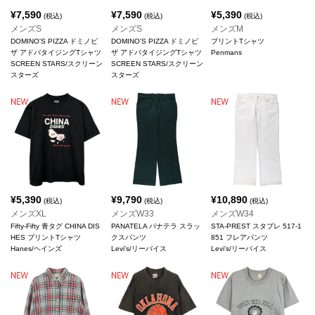
¥
7,590
¥
7,590
¥
5,390
(税込)
(税込)
(税込)
メンズS
メンズS
メンズM
DOMINO'S PIZZA ドミノピ
DOMINO'S PIZZA ドミノピ
プリントTシャツ
ザ アドバタイジングTシャツ
ザ アドバタイジングTシャツ
Penmans
SCREEN STARS/スクリーン
SCREEN STARS/スクリーン
スターズ
スターズ
¥
5,390
¥
9,790
¥
10,890
(税込)
(税込)
(税込)
メンズXL
メンズW33
メンズW34
Fifty-Fifty 青タグ CHINA DIS
PANATELA パナテラ スラッ
STA-PREST スタプレ 517-1
HES プリントTシャツ
クスパンツ
851 フレアパンツ
Hanes/ヘインズ
Levi's/リーバイス
Levi's/リーバイス