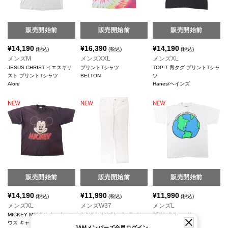
販売開始前
販売開始前
販売開始前
¥
14,190
¥
16,390
¥
14,190
(税込)
(税込)
(税込)
メンズM
メンズXXL
メンズXL
JESUS CHRIST イエスキリ
プリントTシャツ
TOP-T 青タグ プリントTシャ
スト プリントTシャツ
BELTON
ツ
Alore
Hanes/ヘインズ
販売開始前
販売開始前
販売開始前
¥
14,190
¥
11,990
¥
11,990
(税込)
(税込)
(税込)
メンズXL
メンズW37
メンズL
MICKEY MOUSE ミッキーマ
BRANDERS ワークパンツ
プリントTシャツ
ウス キャラクタープリントT
Dickies/ディッキーズ
Gravity Graphics
JAMメンバーズ会員ログイン、