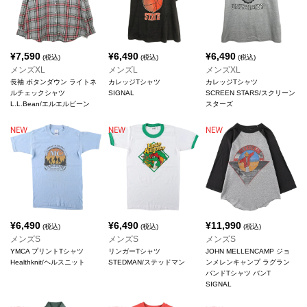
¥
7,590
¥
6,490
¥
6,490
(税込)
(税込)
(税込)
メンズXL
メンズL
メンズXL
長袖 ボタンダウン ライトネ
カレッジTシャツ
カレッジTシャツ
ルチェックシャツ
SIGNAL
SCREEN STARS/スクリーン
L.L.Bean/エルエルビーン
スターズ
¥
6,490
¥
6,490
¥
11,990
(税込)
(税込)
(税込)
メンズS
メンズS
メンズS
YMCA プリントTシャツ
リンガーTシャツ
JOHN MELLENCAMP ジョ
Healthknit/ヘルスニット
STEDMAN/ステッドマン
ンメレンキャンプ ラグラン
バンドTシャツ バンT
SIGNAL