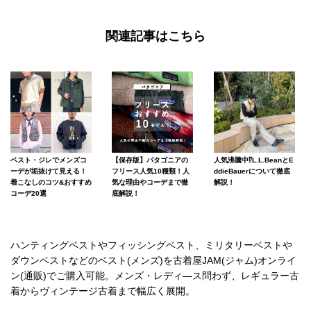
関連記事はこちら
ベスト・ジレでメンズコ
【保存版】パタゴニアの
人気沸騰中⁉L.L.BeanとE
ーデが垢抜けて見える！
フリース人気10種類！人
ddieBauerについて徹底
着こなしのコツ&おすすめ
気な理由やコーデまで徹
解説！
コーデ20選
底解説！
ハンティングベストやフィッシングベスト、ミリタリーベストや
ダウンベストなどのベスト(メンズ)を古着屋JAM(ジャム)オンライ
ン(通販)でご購入可能。メンズ・レディ―ス問わず、レギュラー古
着からヴィンテージ古着まで幅広く展開。