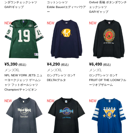
ンダウンチェックシャツ
コットンシャツ
Oxford 長袖 ボタンダウンチ
GAP/ギャップ
Eddie Bauer/エディーバウア
ェックシャツ
ー
GAP/ギャップ
¥
5,390
¥
4,290
¥
6,490
(税込)
(税込)
(税込)
メンズXL
メンズXL
メンズL
NFL NEW YORK JETS ニュ
ロングTシャツ ロンT
ロングTシャツ ロンT
ーヨークジェッツ ゲームシ
DELTA/デルタ
FRUIT OF THE LOOM/フル
ャツ フットボールシャツ
ーツオブザルーム
Champion/チャンピオン