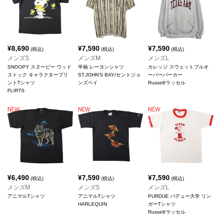
¥
8,690
¥
7,590
¥
7,590
(税込)
(税込)
(税込)
メンズS
メンズM
メンズL
SNOOPY スヌーピー ウッド
半袖 レーヨンシャツ
カレッジ スウェットプルオ
ストック キャラクタープリ
ST.JOHN'S BAY/セントジョ
ーバーパーカー
ントTシャツ
ンズベイ
Russell/ラッセル
FLIRTS
¥
6,490
¥
7,590
¥
7,590
(税込)
(税込)
(税込)
メンズM
メンズS
メンズL
アニマルTシャツ
アニマルTシャツ
PURDUE パデュー大学 リン
HARLEQUIN
ガーTシャツ
Russell/ラッセル