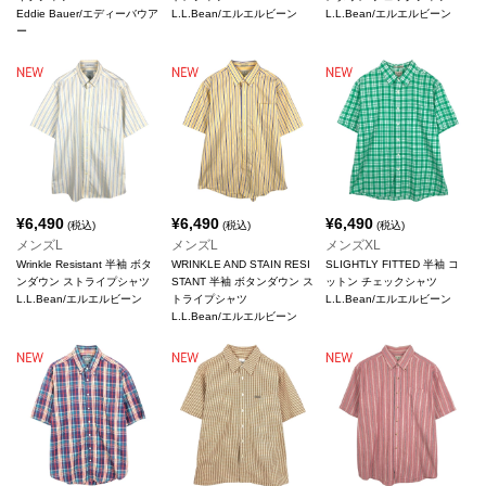
Eddie Bauer/エディーバウア
L.L.Bean/エルエルビーン
L.L.Bean/エルエルビーン
ー
¥
6,490
¥
6,490
¥
6,490
(税込)
(税込)
(税込)
メンズL
メンズL
メンズXL
Wrinkle Resistant 半袖 ボタ
WRINKLE AND STAIN RESI
SLIGHTLY FITTED 半袖 コ
ンダウン ストライプシャツ
STANT 半袖 ボタンダウン ス
ットン チェックシャツ
L.L.Bean/エルエルビーン
トライプシャツ
L.L.Bean/エルエルビーン
L.L.Bean/エルエルビーン