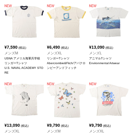
¥
7,590
¥
6,490
¥
13,090
(税込)
(税込)
(税込)
メンズM
メンズXL
メンズL
USNA アメリカ海軍兵学校
リンガーTシャツ
アニマルTシャツ
リンガーTシャツ
Abercrombie&Fitch/アバクロ
Environmental Artwear
U.S. NAVAL ACADEMY STO
ンビーアンドフィッチ
RE
¥
13,090
¥
9,790
¥
9,790
(税込)
(税込)
(税込)
メンズXL
メンズM
メンズXL