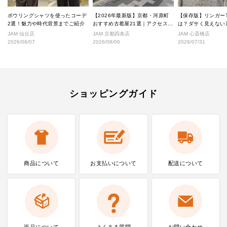
ボウリングシャツを使ったコーデ
【2026年最新版】京都・河原町
【保存版】リンガー
2選！魅力や時代背景までご紹介
おすすめ古着屋21選｜アクセス良
は？ダサく見えない
好な絶対行くべきショップ厳選！
なし完全ガイド
JAM 仙台店
JAM 京都四条店
JAM 心斎橋店
2026/08/07
2026/08/06
2026/07/31
ショッピングガイド
商品について
お支払いに
ついて
配送について
返品について
よくある質問
お問い合わせ