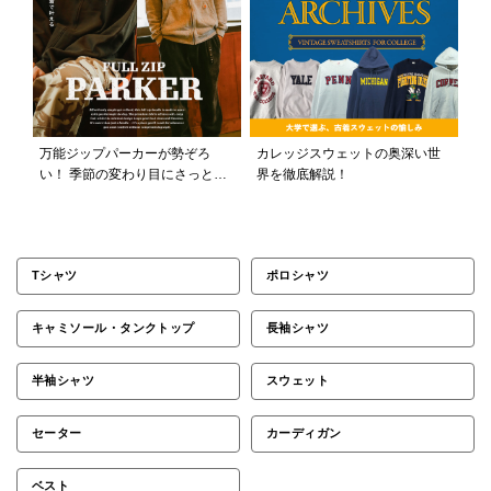
万能ジップパーカーが勢ぞろ
カレッジスウェットの奥深い世
い！ 季節の変わり目にさっと羽
界を徹底解説！
織れる手軽さ、そして着るほど
に味の出る古着ならではの風合
いが魅力
Tシャツ
ポロシャツ
キャミソール・タンクトップ
長袖シャツ
半袖シャツ
スウェット
セーター
カーディガン
ベスト