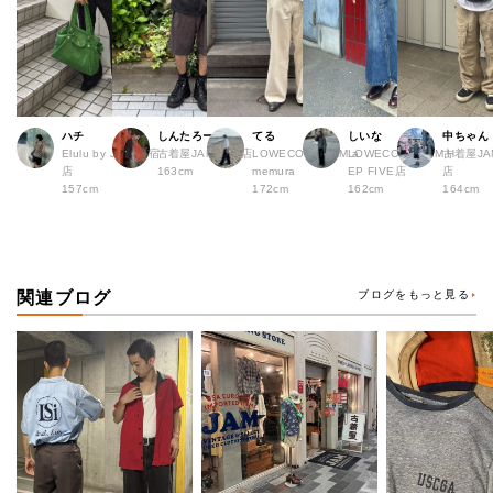
ハチ
しんたろー
てる
しいな
中ちゃん
Elulu by JAM 原宿
古着屋JAM 仙台店
LOWECO by JAM a
LOWECO by JAM H
古着屋JA
店
163cm
memura
EP FIVE店
店
157cm
172cm
162cm
164cm
関連ブログ
ブログをもっと見る