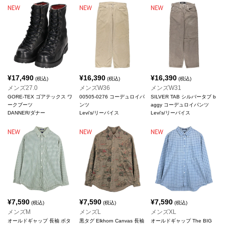
¥
17,490
¥
16,390
¥
16,390
(税込)
(税込)
(税込)
メンズ27.0
メンズW36
メンズW31
GORE-TEX ゴアテックス ワ
00505-0276 コーデュロイパ
SILVER TAB シルバータブ b
ークブーツ
ンツ
aggy コーデュロイパンツ
DANNER/ダナー
Levi's/リーバイス
Levi's/リーバイス
¥
7,590
¥
7,590
¥
7,590
(税込)
(税込)
(税込)
メンズM
メンズL
メンズXL
オールドギャップ 長袖 ボタ
黒タグ Elkhorn Canvas 長袖
オールドギャップ The BIG