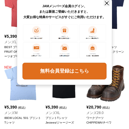
JAMメンバーズ会員ログイン、
または新規ご登録いただきますと、
大変お得な特典やサービスがすぐにご利用いただけます。
¥
5,390
¥
5,390
¥
5,390
(税込)
(税込)
(税込)
メンズL
メンズM
メンズM
BEST プリントTシャツ
POWER-T プリントTシャツ
BEST プリントTシャツ
FRUIT OF THE LOOM/フル
ONEITA/オニータ
SCREEN STARS/スクリーン
ーツオブザルーム
スターズ
無料会員登録はこちら
¥
5,390
¥
5,390
¥
20,790
(税込)
(税込)
(税込)
メンズM
メンズXL
メンズ28.0
IBEW LOCAL 501 プリント
プリントTシャツ
ワークブーツ
Tシャツ
Jerzees/ジャージーズ
CHIPPEWA/チペワ