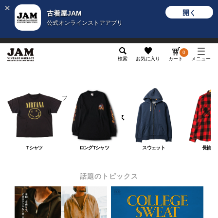
開く
古着屋JAM
公式オンラインストアアプリ
メンズ
レディース
カテゴリ
ヴィンテージ
グッ
0
検索
お気に入り
カート
メニュー
メンズ
トップス
トップス
Tシャツ
ロングTシャツ
スウェット
長袖シ
話題のトピックス