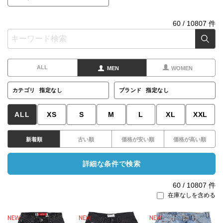
60
/
10807
件
ALL
MEN
WOMEN
カテゴリ
指定なし
ブランド
指定なし
ALL
XS
S
M
L
XL
XXL
新着順
古い順
価格が安い順
価格が高い順
詳細な条件で検索
60
/
10807
件
在庫なしを含める