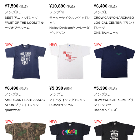
¥
7,590
¥
10,890
¥
6,490
(税込)
(税込)
(税込)
メンズXL
メンズM
メンズL
BEST アニマルTシャツ
モーターサイクル バイクTシ
CROW CANYON ARCHAEO
FRUIT OF THE LOOM/フル
ャツ
LOGICAL CENTER プリント
ーツオブザルーム
Harley-Davidson/ハーレーダ
Tシャツ
ビッドソン
ONEITA/オニータ
¥
6,490
¥
5,390
¥
5,390
(税込)
(税込)
(税込)
メンズXL
メンズL
メンズXL
AMERICAN HEART ASSOCI
アドバタイジングTシャツ
HEAVYWEIGHT 50/50 プリ
ATION プリントTシャツ
Russell/ラッセル
ントTシャツ
sportswear
Hanes/ヘインズ