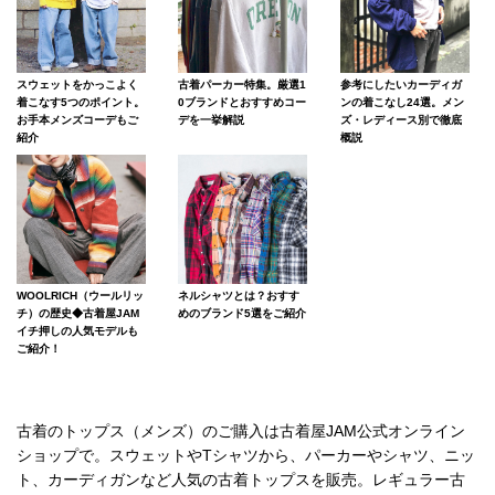
スウェットをかっこよく
古着パーカー特集。厳選1
参考にしたいカーディガ
着こなす5つのポイント。
0ブランドとおすすめコー
ンの着こなし24選。メン
お手本メンズコーデもご
デを一挙解説
ズ・レディース別で徹底
紹介
概説
WOOLRICH（ウールリッ
ネルシャツとは？おすす
チ）の歴史◆古着屋JAM
めのブランド5選をご紹介
イチ押しの人気モデルも
ご紹介！
古着のトップス（メンズ）のご購入は古着屋JAM公式オンライン
ショップで。スウェットやTシャツから、パーカーやシャツ、ニッ
ト、カーディガンなど人気の古着トップスを販売。レギュラー古