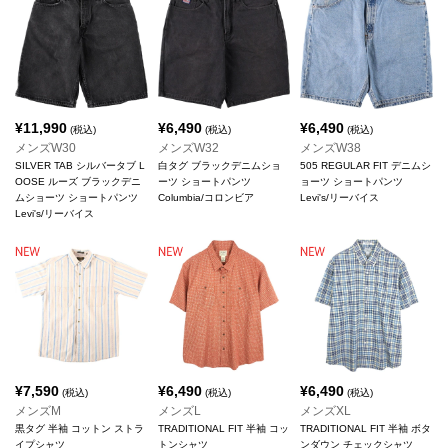
¥
11,990
¥
6,490
¥
6,490
(税込)
(税込)
(税込)
メンズW30
メンズW32
メンズW38
SILVER TAB シルバータブ L
白タグ ブラックデニムショ
505 REGULAR FIT デニムシ
OOSE ルーズ ブラックデニ
ーツ ショートパンツ
ョーツ ショートパンツ
ムショーツ ショートパンツ
Columbia/コロンビア
Levi's/リーバイス
Levi's/リーバイス
¥
7,590
¥
6,490
¥
6,490
(税込)
(税込)
(税込)
メンズM
メンズL
メンズXL
黒タグ 半袖 コットン ストラ
TRADITIONAL FIT 半袖 コッ
TRADITIONAL FIT 半袖 ボタ
イプシャツ
トンシャツ
ンダウン チェックシャツ