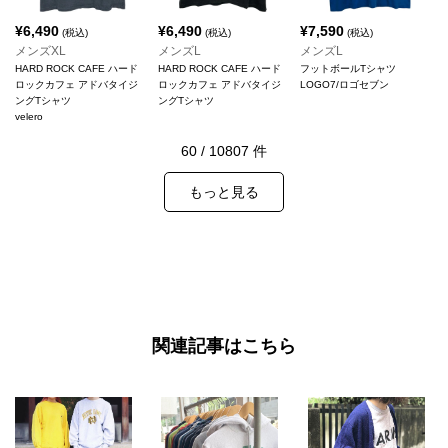
¥
6,490
¥
6,490
¥
7,590
(税込)
(税込)
(税込)
メンズXL
メンズL
メンズL
HARD ROCK CAFE ハード
HARD ROCK CAFE ハード
フットボールTシャツ
ロックカフェ アドバタイジ
ロックカフェ アドバタイジ
LOGO7/ロゴセブン
ングTシャツ
ングTシャツ
velero
60
/
10807
件
もっと見る
関連記事はこちら