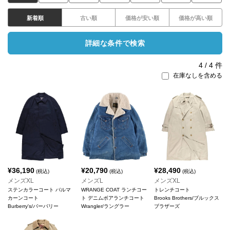
新着順
古い順
価格が安い順
価格が高い順
詳細な条件で検索
4
/
4
件
在庫なしを含める
¥
36,190
¥
20,790
¥
28,490
(税込)
(税込)
(税込)
メンズXL
メンズL
メンズXL
ステンカラーコート バルマ
WRANGE COAT ランチコー
トレンチコート
カーンコート
ト デニムボアランチコート
Brooks Brothers/ブルックス
Burberry's/バーバリー
Wrangler/ラングラー
ブラザーズ