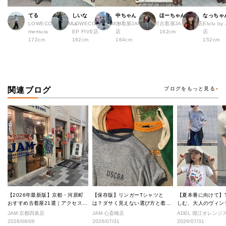
てる
しいな
中ちゃん
ほーちゃん
なっちゃ
LOWECO by JAM a
LOWECO by JAM H
古着屋JAM 下北沢
古着屋JAM 広島店
Elulu b
memura
EP FIVE店
店
162cm
店
172cm
162cm
164cm
152cm
関連ブログ
ブログをもっと見る
【2026年最新版】京都・河原町
【保存版】リンガーTシャツと
【夏本番に向けて】
おすすめ古着屋21選｜アクセス良
は？ダサく見えない選び方と着こ
しむ、大人のヴィン
好な絶対行くべきショップ厳選！
なし完全ガイド
ル
JAM 京都四条店
JAM 心斎橋店
ADEL 堀江オレン
2026/08/06
2026/07/31
2026/07/31