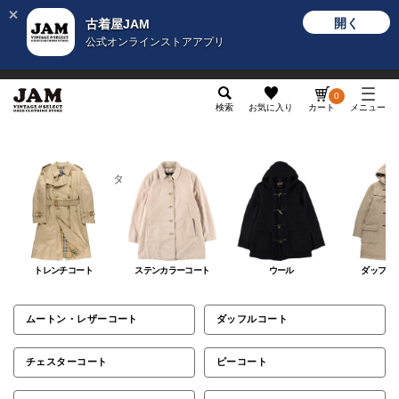
開く
古着屋JAM
公式オンラインストアアプリ
メンズ
レディース
カテゴリ
ヴィンテージ
グッ
0
検索
お気に入り
カート
メニュー
メンズ
アウター
コート
コート
トレンチコート
ステンカラーコート
ウール
ダッフル
ムートン・レザーコート
ダッフルコート
チェスターコート
ピーコート