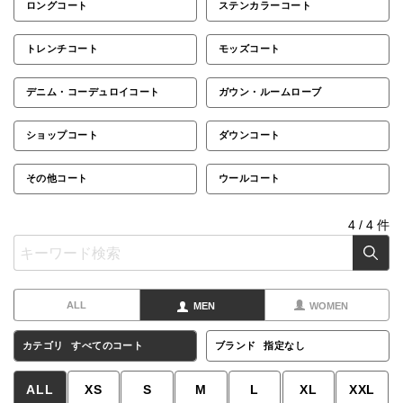
ロングコート
ステンカラーコート
トレンチコート
モッズコート
デニム・コーデュロイコート
ガウン・ルームローブ
ショップコート
ダウンコート
その他コート
ウールコート
4
/
4
件
ALL
MEN
WOMEN
カテゴリ
すべてのコート
ブランド
指定なし
ALL
XS
S
M
L
XL
XXL