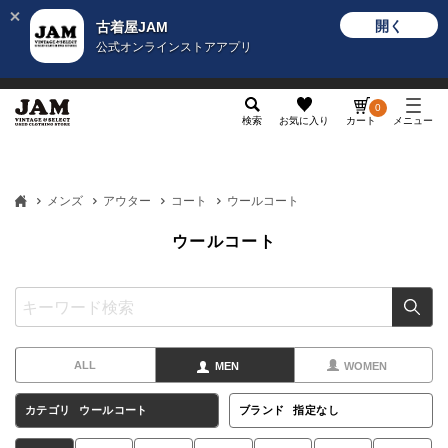
開く
古着屋JAM
公式オンラインストアアプリ
メンズ
レディース
カテゴリ
ヴィンテージ
グッ
0
検索
お気に入り
カート
メニュー
メンズ
アウター
コート
ウールコート
ウールコート
ALL
MEN
WOMEN
カテゴリ
ウールコート
ブランド
指定なし