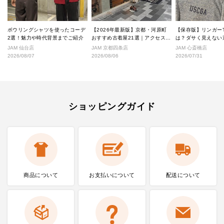
ボウリングシャツを使ったコーデ
【2026年最新版】京都・河原町
【保存版】リンガー
2選！魅力や時代背景までご紹介
おすすめ古着屋21選｜アクセス良
は？ダサく見えない
好な絶対行くべきショップ厳選！
なし完全ガイド
JAM 仙台店
JAM 京都四条店
JAM 心斎橋店
2026/08/07
2026/08/06
2026/07/31
ショッピングガイド
商品について
お支払いに
ついて
配送について