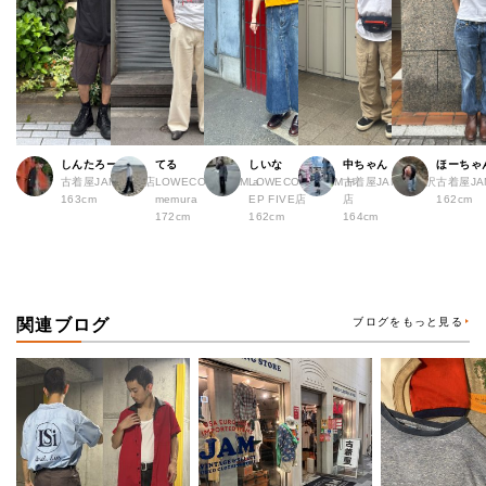
しんたろー
てる
しいな
中ちゃん
ほーちゃ
古着屋JAM 仙台店
LOWECO by JAM a
LOWECO by JAM H
古着屋JAM 下北沢
古着屋J
163cm
memura
EP FIVE店
店
162cm
172cm
162cm
164cm
関連ブログ
ブログをもっと見る