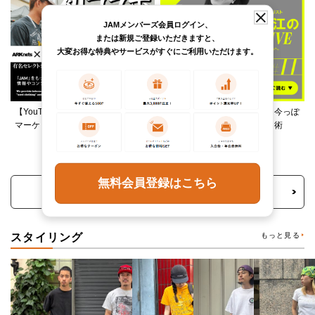
JAMメンバーズ会員ログイン、
または新規ご登録いただきますと、
大変お得な特典やサービスがすぐにご利用いただけます。
【YouTube】ARKnetsコラボ！028
柄ワンピースは夏の切り札、今っぽ
マーケットで本気ショッピング
く着るレイヤード＆ミックス術
無料会員登録はこちら
トピックス・特集をもっと見る
スタイリング
もっと見る