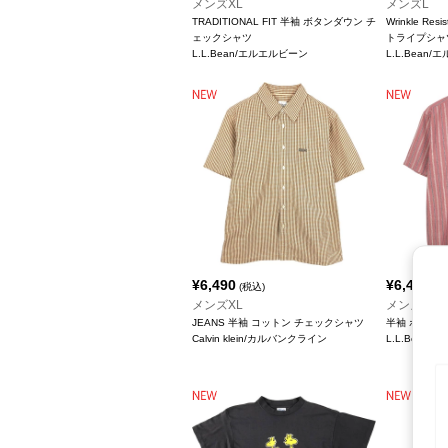
メンズXL
メンズL
TRADITIONAL FIT 半袖 ボタンダウン チ
Wrinkle Re
ェックシャツ
トライプシャ
L.L.Bean/エルエルビーン
L.L.Bean
¥
6,490
¥
6,490
(税込)
(税
メンズXL
メンズL
JEANS 半袖 コットン チェックシャツ
半袖 ボタン
Calvin klein/カルバンクライン
L.L.Bean