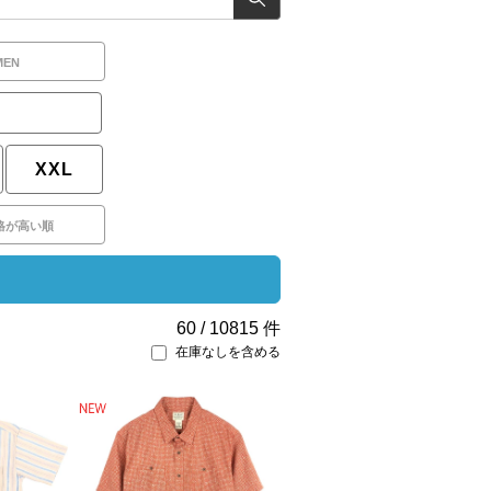
MEN
XXL
格が高い順
60
/
10815
件
在庫なしを含める