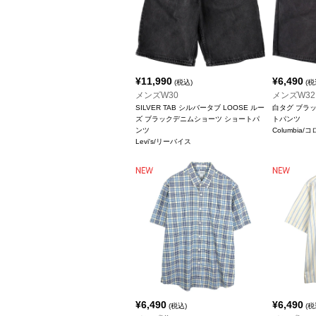
¥
11,990
¥
6,490
(税込)
(税
メンズW30
メンズW32
SILVER TAB シルバータブ LOOSE ルー
白タグ ブラ
ズ ブラックデニムショーツ ショートパ
トパンツ
ンツ
Columbia/
Levi's/リーバイス
¥
6,490
¥
6,490
(税込)
(税