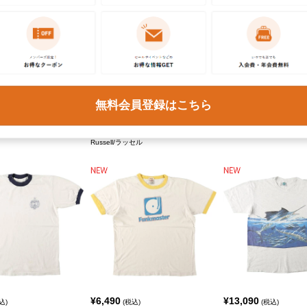
¥
7,590
¥
6,490
込)
(税込)
(税込)
無料会員登録はこちら
メンズL
メンズM
ンシャツ
カレッジ スウェットプルオーバーパーカ
アニマルTシャツ
S BAY/セントジョンズベイ
ー
Russell/ラッセル
¥
6,490
¥
13,090
込)
(税込)
(税込)