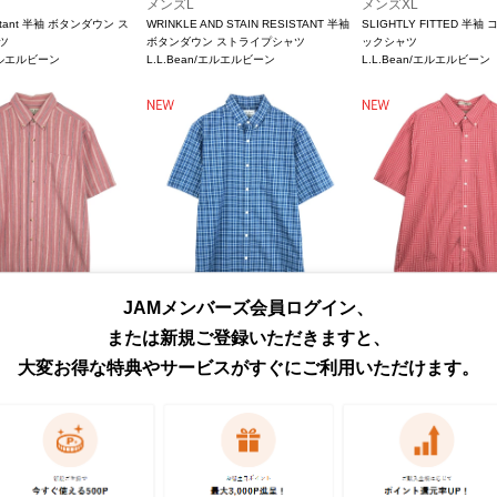
メンズL
メンズXL
sistant 半袖 ボタンダウン ス
WRINKLE AND STAIN RESISTANT 半袖
SLIGHTLY FITTED 半袖
ツ
ボタンダウン ストライプシャツ
ックシャツ
/エルエルビーン
L.L.Bean/エルエルビーン
L.L.Bean/エルエルビーン
JAMメンバーズ会員ログイン、
¥
6,490
¥
6,490
込)
(税込)
(税込)
または新規ご登録いただきますと、
メンズM
メンズXL
ダウン ストライプシャツ
Traditional Fit 半袖 ボタンダウン チェッ
WRINKLE RESISTANT
大変お得な特典やサービスがすぐにご利用いただけます。
/エルエルビーン
クシャツ
ン チェックシャツ
L.L.Bean/エルエルビーン
L.L.Bean/エルエルビーン