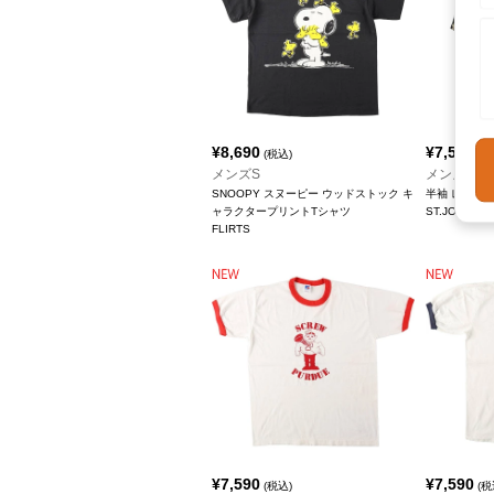
¥
8,690
¥
7,590
(税込)
(税
メンズS
メンズM
SNOOPY スヌーピー ウッドストック キ
半袖 レーヨ
ャラクタープリントTシャツ
ST.JOHN'
FLIRTS
¥
7,590
¥
7,590
(税込)
(税