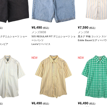
¥
6,490
¥
7,590
込)
(税込)
(税込)
メンズW38
メンズM
ックデニムショーツ ショー
505 REGULAR FIT デニムショーツ ショ
黒タグ 半袖 コットン ス
ートパンツ
Eddie Bauer/エディーバ
コロンビア
Levi's/リーバイス
¥
6,490
¥
6,490
込)
(税込)
(税込)