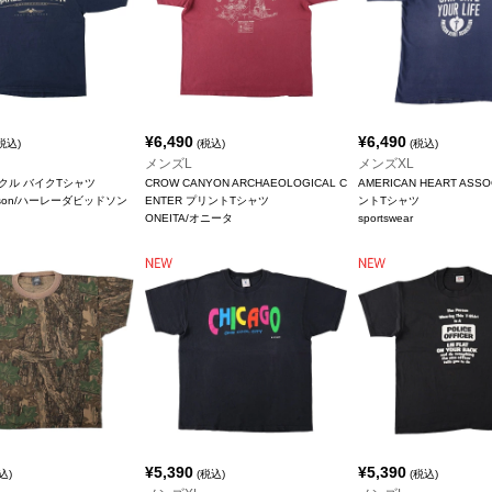
¥
6,490
¥
6,490
税込)
(税込)
(税込)
メンズL
メンズXL
クル バイクTシャツ
CROW CANYON ARCHAEOLOGICAL C
AMERICAN HEART ASSO
vidson/ハーレーダビッドソン
ENTER プリントTシャツ
ントTシャツ
ONEITA/オニータ
sportswear
¥
5,390
¥
5,390
込)
(税込)
(税込)