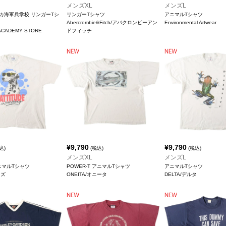
メンズXL
メンズL
リカ海軍兵学校 リンガーTシ
リンガーTシャツ
アニマルTシャツ
Abercrombie&Fitch/アバクロンビーアン
Environmental Artwear
 ACADEMY STORE
ドフィッチ
¥
9,790
¥
9,790
込)
(税込)
(税込)
メンズXL
メンズL
アニマルTシャツ
POWER-T アニマルTシャツ
アニマルTシャツ
ンズ
ONEITA/オニータ
DELTA/デルタ