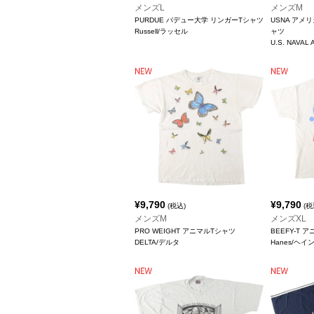
メンズL
メンズM
PURDUE パデュー大学 リンガーTシャツ
USNA アメ
Russell/ラッセル
ャツ
U.S. NAVAL
¥
9,790
¥
9,790
(税込)
(税
メンズM
メンズXL
PRO WEIGHT アニマルTシャツ
BEEFY-T 
DELTA/デルタ
Hanes/ヘイ