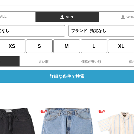
ALL
MEN
WO
定なし
ブランド
指定なし
XS
S
M
L
XL
順
古い順
価格が安い順
価
詳細な条件で検索