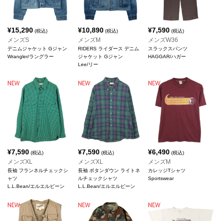
¥
15,290
¥
10,890
¥
7,590
(税込)
(税込)
(税込)
メンズS
メンズM
メンズW36
デニムジャケット Gジャン
RIDERS ライダース デニム
スラックスパンツ
Wrangler/ラングラー
ジャケット Gジャン
HAGGAR/ハガー
Lee/リー
¥
7,590
¥
7,590
¥
6,490
(税込)
(税込)
(税込)
メンズXL
メンズXL
メンズM
長袖 フランネルチェックシ
長袖 ボタンダウン ライトネ
カレッジTシャツ
ャツ
ルチェックシャツ
Sportswear
L.L.Bean/エルエルビーン
L.L.Bean/エルエルビーン