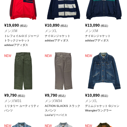
¥
19,690
¥
10,890
¥
13,090
(税込)
(税込)
(税込)
メンズM
メンズL
メンズM
トレフォイルロゴ ジャージ
ナイロンジャケット
ナイロンジャケット
トラックジャケット
adidas/アディダス
adidas/アディダス
adidas/アディダス
¥
9,790
¥
9,790
¥
10,890
(税込)
(税込)
(税込)
メンズW31
メンズW34
メンズL
ミリタリー ユーティリティ
ACTION SLACKS スラック
デニムジャケット Gジャン
パンツ
スパンツ
Wrangler/ラングラー
Levi's/リーバイス