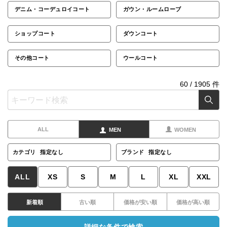
デニム・コーデュロイコート
ガウン・ルームローブ
ショップコート
ダウンコート
その他コート
ウールコート
60
/
1905
件
ALL
MEN
WOMEN
カテゴリ
指定なし
ブランド
指定なし
ALL
XS
S
M
L
XL
XXL
新着順
古い順
価格が安い順
価格が高い順