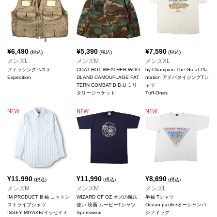
¥
6,490
¥
5,390
¥
7,590
(税込)
(税込)
(税込)
メンズL
メンズM
メンズXL
フィッシングベスト
COAT HOT WEATHER WOO
by Champion The Great Pla
Expedition
DLAND CAMOUFLAGE PAT
ntation アドバタイジングTシ
TERN COMBAT B.D.U ミリ
ャツ
タリージャケット
Tuff-Ones
¥
11,990
¥
11,990
¥
8,690
(税込)
(税込)
(税込)
メンズM
メンズM
メンズL
IM PRODUCT 長袖 コットン
WIZARD OF OZ オズの魔法
半袖 Tシャツ
ストライプシャツ
使い 映画 ムービーTシャツ
Ocean pacific/オーシャンパ
ISSEY MIYAKE/イッセイミ
Sportswear
シフィック