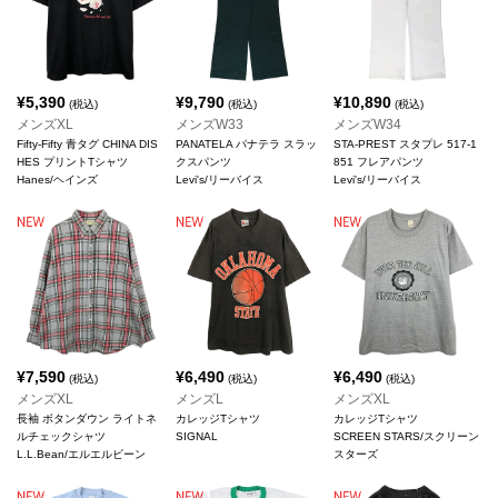
¥
5,390
¥
9,790
¥
10,890
(税込)
(税込)
(税込)
メンズXL
メンズW33
メンズW34
Fifty-Fifty 青タグ CHINA DIS
PANATELA パナテラ スラッ
STA-PREST スタプレ 517-1
HES プリントTシャツ
クスパンツ
851 フレアパンツ
Hanes/ヘインズ
Levi's/リーバイス
Levi's/リーバイス
¥
7,590
¥
6,490
¥
6,490
(税込)
(税込)
(税込)
メンズXL
メンズL
メンズXL
長袖 ボタンダウン ライトネ
カレッジTシャツ
カレッジTシャツ
ルチェックシャツ
SIGNAL
SCREEN STARS/スクリーン
L.L.Bean/エルエルビーン
スターズ