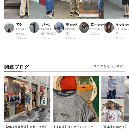
てる
しいな
中ちゃん
ほーちゃん
なっちゃ
LOWECO by JAM a
LOWECO by JAM H
古着屋JAM 下北沢
古着屋JAM 広島店
Elulu b
memura
EP FIVE店
店
162cm
店
172cm
162cm
164cm
152cm
関連ブログ
ブログをもっと見る
【2026年最新版】京都・河原町
【保存版】リンガーTシャツと
【夏本番に向けて】