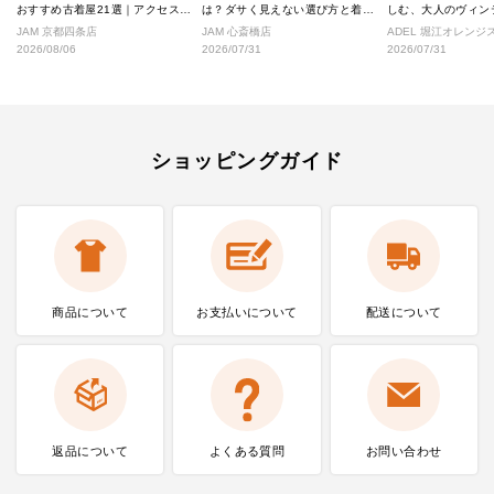
おすすめ古着屋21選｜アクセス良
は？ダサく見えない選び方と着こ
しむ、大人のヴィン
好な絶対行くべきショップ厳選！
なし完全ガイド
ル
JAM 京都四条店
JAM 心斎橋店
ADEL 堀江オレン
2026/08/06
2026/07/31
2026/07/31
ショッピングガイド
商品について
お支払いに
ついて
配送について
返品について
よくある質問
お問い合わせ