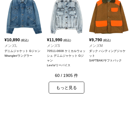
¥
10,890
¥
11,990
¥
9,790
(税込)
(税込)
(税込)
メンズL
メンズS
メンズM
デニムジャケット Gジャン
70511-0608 ケミカルウォッ
ダック ハンティングジャケ
Wrangler/ラングラー
シュ デニムジャケット Gジ
ット
ャン
SAFTBAK/サフトバック
Levi's/リーバイス
60
/
1905
件
もっと見る