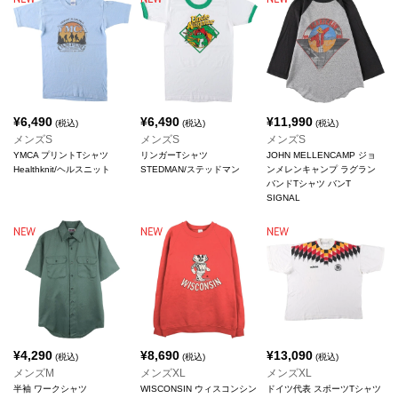
¥
6,490
¥
6,490
¥
11,990
(税込)
(税込)
(税込)
メンズS
メンズS
メンズS
YMCA プリントTシャツ
リンガーTシャツ
JOHN MELLENCAMP ジョ
Healthknit/ヘルスニット
STEDMAN/ステッドマン
ンメレンキャンプ ラグラン
バンドTシャツ バンT
SIGNAL
¥
4,290
¥
8,690
¥
13,090
(税込)
(税込)
(税込)
メンズM
メンズXL
メンズXL
半袖 ワークシャツ
WISCONSIN ウィスコンシン
ドイツ代表 スポーツTシャツ