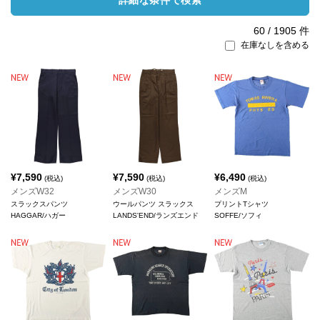
詳細な条件で検索
60
/
1905
件
在庫なしを含める
¥
7,590
¥
7,590
¥
6,490
(税込)
(税込)
(税込)
メンズW32
メンズW30
メンズM
スラックスパンツ
ウールパンツ スラックス
プリントTシャツ
HAGGAR/ハガー
LANDS'END/ランズエンド
SOFFE/ソフィ