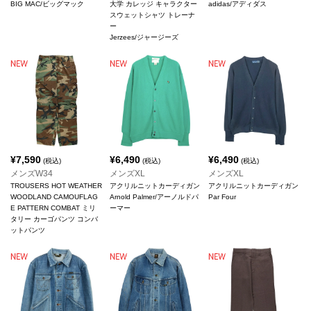
BIG MAC/ビッグマック
大学 カレッジ キャラクター
adidas/アディダス
スウェットシャツ トレーナ
ー
Jerzees/ジャージーズ
¥
7,590
¥
6,490
¥
6,490
(税込)
(税込)
(税込)
メンズW34
メンズXL
メンズXL
TROUSERS HOT WEATHER
アクリルニットカーディガン
アクリルニットカーディガン
WOODLAND CAMOUFLAG
Arnold Palmer/アーノルドパ
Par Four
E PATTERN COMBAT ミリ
ーマー
タリー カーゴパンツ コンバ
ットパンツ