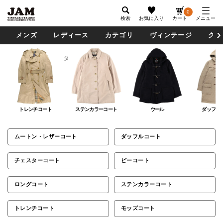
0
検索
お気に入り
カート
メニュー
メンズ
レディース
カテゴリ
ヴィンテージ
グッ
メンズ
アウター
コート
コート
トレンチコート
ステンカラーコート
ウール
ダッフル
ムートン・レザーコート
ダッフルコート
チェスターコート
ピーコート
ロングコート
ステンカラーコート
トレンチコート
モッズコート