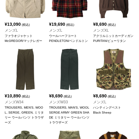
¥
13,090
¥
19,690
¥
8,690
(税込)
(税込)
(税込)
メンズL
メンズL
メンズXL
ファラオジャケット
ウールハーフコート
アクリルニットカーディガン
McGREGOR/マックレガー
PENDLETON/ペンドルトン
PURITAN/ピューリタン
¥
10,890
¥
8,690
¥
8,690
(税込)
(税込)
(税込)
メンズW34
メンズW33
メンズL
TROUSERS, MEN'S, WOO
TROUSERS, MAN'S, WOOL
ハンティングベスト
L, SERGE, GREEN, ミリタ
SERGE ARMY GREEN SHA
Black Sheep
リー ウールパンツ トラウザ
DE ミリタリー ウールパンツ
ーズ
トラウザーズ