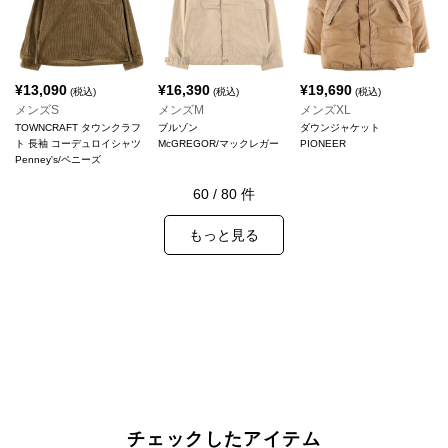
¥
13,090
¥
16,390
¥
19,690
(税込)
(税込)
(税込)
メンズS
メンズM
メンズXL
TOWNCRAFT タウンクラフ
ブルゾン
ダウンジャケット
ト 長袖 コーデュロイシャツ
McGREGOR/マックレガー
PIONEER
Penney's/ペニーズ
60
/
80
件
もっと見る
チェックしたアイテム