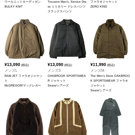
ウールニットカーディガン
Trousers Man's, Service Dre
ファラオジャケット
BULKY KNIT
ss ミリタリー ドレスパンツ
ZERO KING
スラックスパンツ
¥
13,090
¥
13,090
¥
11,990
(税込)
(税込)
(税込)
メンズL
メンズS
メンズM
RAM JET ファラオジャケッ
OAKBROOK SPORTSWEA
The Men's Store OAKBROO
ト
R ジャケット
K SPORTSWEAR ファラオ
McGREGOR/マックレガー
Sears/シアーズ
ジャケット
Sears/シアーズ