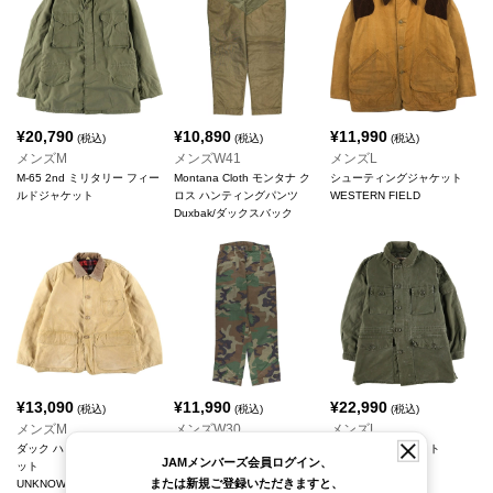
¥
20,790
¥
10,890
¥
11,990
(税込)
(税込)
(税込)
メンズM
メンズW41
メンズL
M-65 2nd ミリタリー フィー
Montana Cloth モンタナ ク
シューティングジャケット
ルドジャケット
ロス ハンティングパンツ
WESTERN FIELD
Duxbak/ダックスバック
¥
13,090
¥
11,990
¥
22,990
(税込)
(税込)
(税込)
メンズM
メンズW30
メンズL
ダック ハンティングジャケ
ミリタリー ベイカーパンツ
ミリタリージャケット
JAMメンバーズ会員ログイン、
ット
または新規ご登録いただきますと、
UNKNOWN