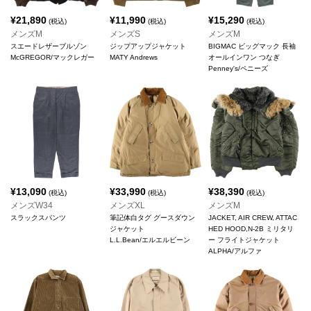
¥
21,890
¥
11,990
¥
15,290
(税込)
(税込)
(税込)
メンズM
メンズS
メンズM
スエードレザーブルゾン
ジップアップジャケット
BIGMAC ビッグマック 長袖
McGREGOR/マックレガー
MATY Andrews
オールインワン つなぎ
Penney's/ペニーズ
¥
13,090
¥
33,990
¥
38,390
(税込)
(税込)
(税込)
メンズW34
メンズXL
メンズM
スラックスパンツ
筆記体白タグ グースダウン
JACKET, AIR CREW, ATTAC
ジャケット
HED HOOD,N-2B ミリタリ
L.L.Bean/エルエルビーン
ー フライトジャケット
ALPHA/アルファ