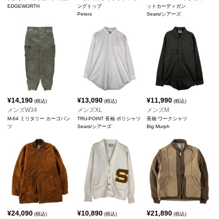
EDGEWORTH
ングトップ
ットカーディガン
Peters
Sears/シアーズ
¥
14,190
¥
13,090
¥
11,990
(税込)
(税込)
(税込)
メンズW34
メンズXL
メンズM
M-64 ミリタリー カーゴパン
TRU-POINT 長袖 ポリシャツ
長袖 ワークシャツ
ツ
Sears/シアーズ
Big Murph
¥
24,090
¥
10,890
¥
21,890
(税込)
(税込)
(税込)