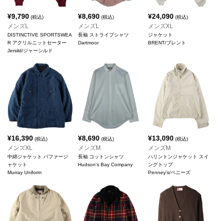
¥
9,790
¥
8,690
¥
24,090
(税込)
(税込)
(税込)
メンズL
メンズL
メンズXL
DISTINCTIVE SPORTSWEA
長袖 ストライプシャツ
ジャケット
R アクリルニットセーター
Dartmoor
BRENT/ブレント
Jersild/ジャーシルド
¥
16,390
¥
8,690
¥
13,090
(税込)
(税込)
(税込)
メンズXL
メンズM
メンズM
中綿ジャケット パファージ
長袖 コットンシャツ
ハリントンジャケット スイ
ャケット
Hudson's Bay Company
ングトップ
Murray Uniform
Penney's/ペニーズ