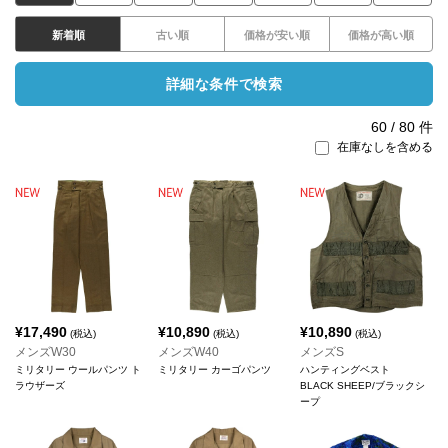
新着順
古い順
価格が安い順
価格が高い順
詳細な条件で検索
60
/
80
件
在庫なしを含める
¥
17,490
¥
10,890
¥
10,890
(税込)
(税込)
(税込)
メンズW30
メンズW40
メンズS
ミリタリー ウールパンツ ト
ミリタリー カーゴパンツ
ハンティングベスト
ラウザーズ
BLACK SHEEP/ブラックシ
ープ