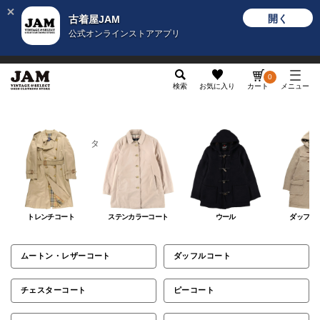
開く
古着屋JAM
公式オンラインストアアプリ
メンズ
レディース
カテゴリ
ヴィンテージ
グッ
0
検索
お気に入り
カート
メニュー
メンズ
アウター
コート
コート
トレンチコート
ステンカラーコート
ウール
ダッフル
ムートン・レザーコート
ダッフルコート
チェスターコート
ピーコート