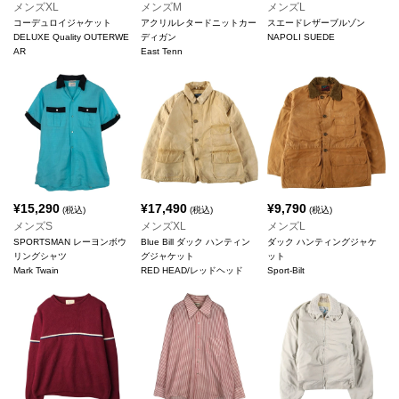
メンズXL
メンズM
メンズL
コーデュロイジャケット
アクリルレタードニットカー
スエードレザーブルゾン
DELUXE Quality OUTERWE
ディガン
NAPOLI SUEDE
AR
East Tenn
¥
15,290
¥
17,490
¥
9,790
(税込)
(税込)
(税込)
メンズS
メンズXL
メンズL
SPORTSMAN レーヨンボウ
Blue Bill ダック ハンティン
ダック ハンティングジャケ
リングシャツ
グジャケット
ット
Mark Twain
RED HEAD/レッドヘッド
Sport-Bilt