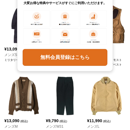
大変お得な特典やサービスがすぐにご利用いただけます。
¥
13,090
¥
9,790
¥
13,090
(税込)
(税込)
(税込)
メンズS
メンズL
メンズL
無料会員登録はこちら
ミリタリー トレンチコート
ハリントンジャケット スイ
FOREMOST フォアモスト
ングトップ
ダックハンティングベスト
PETERS
Penney's/ペニーズ
¥
13,090
¥
9,790
¥
11,990
(税込)
(税込)
(税込)
メンズM
メンズW31
メンズL