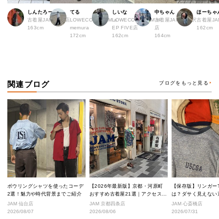
しんたろー
てる
しいな
中ちゃん
ほーちゃ
古着屋JAM 仙台店
LOWECO by JAM a
LOWECO by JAM H
古着屋JAM 下北沢
古着屋J
163cm
memura
EP FIVE店
店
162cm
172cm
162cm
164cm
関連ブログ
ブログをもっと見る
ボウリングシャツを使ったコーデ
【2026年最新版】京都・河原町
【保存版】リンガー
2選！魅力や時代背景までご紹介
おすすめ古着屋21選｜アクセス良
は？ダサく見えない
好な絶対行くべきショップ厳選！
なし完全ガイド
JAM 仙台店
JAM 京都四条店
JAM 心斎橋店
2026/08/07
2026/08/06
2026/07/31