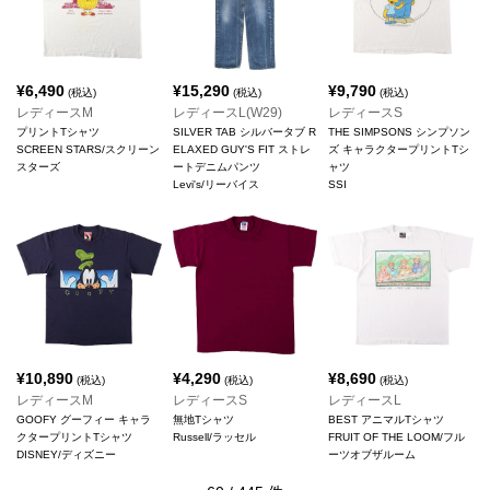
¥
6,490
¥
15,290
¥
9,790
(税込)
(税込)
(税込)
レディースM
レディースL(W29)
レディースS
プリントTシャツ
SILVER TAB シルバータブ R
THE SIMPSONS シンプソン
SCREEN STARS/スクリーン
ELAXED GUY'S FIT ストレ
ズ キャラクタープリントTシ
スターズ
ートデニムパンツ
ャツ
Levi's/リーバイス
SSI
¥
10,890
¥
4,290
¥
8,690
(税込)
(税込)
(税込)
レディースM
レディースS
レディースL
GOOFY グーフィー キャラ
無地Tシャツ
BEST アニマルTシャツ
クタープリントTシャツ
Russell/ラッセル
FRUIT OF THE LOOM/フル
DISNEY/ディズニー
ーツオブザルーム