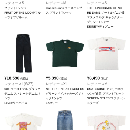
レディースS
レディースM
レディースS
プリントTシャツ
Goosebumps グースパンプ
THE HUNCHBACK OF NOT
FRUIT OF THE LOOM/フル
ス プリントTシャツ
RE DAME ノートルダムの鐘
ーツオブザルーム
エスメラルダ キャラクター
プリントTシャツ
DISNEY/ディズニー
¥
18,590
¥
5,390
¥
6,490
(税込)
(税込)
(税込)
レディースL(W27)
レディースXL
レディースM
501 ユーロモデル ブラック
NFL GREEN BAY PACKERS
USA BOXING アメリカボク
デニム ストレートデニムパ
グリーンベイパッカーズ Vネ
シング連盟 プリントTシャツ
ンツ
ックTシャツ
SCREEN STARS/スクリーン
Levi's/リーバイス
Lee/リー
スターズ