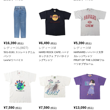
¥
16,390
¥
6,490
¥
5,390
(税込)
(税込)
(税込)
レディースL(W27)
レディースM
レディースM
501-0191 ストレートデニム
HARD ROCK CAFE ハード
HARVARD ハーバード大学
パンツ
ロックカフェ アドバタイジ
カレッジTシャツ
Levi's/リーバイス
ングTシャツ
FRUIT OF THE LOOM/フル
ーツオブザルーム
¥
7,590
¥
7,590
¥
13,090
(税込)
(税込)
(税込)