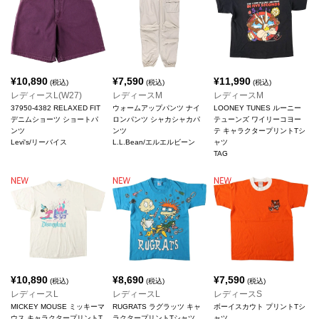
¥
10,890
¥
7,590
¥
11,990
(税込)
(税込)
(税込)
レディースL(W27)
レディースM
レディースM
37950-4382 RELAXED FIT
ウォームアップパンツ ナイ
LOONEY TUNES ルーニー
デニムショーツ ショートパ
ロンパンツ シャカシャカパ
テューンズ ワイリーコヨー
ンツ
ンツ
テ キャラクタープリントTシ
Levi's/リーバイス
L.L.Bean/エルエルビーン
ャツ
TAG
¥
10,890
¥
8,690
¥
7,590
(税込)
(税込)
(税込)
レディースL
レディースL
レディースS
MICKEY MOUSE ミッキーマ
RUGRATS ラグラッツ キャ
ボーイスカウト プリントTシ
ウス キャラクタープリントT
ラクタープリントTシャツ
ャツ