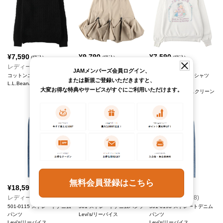
¥
7,590
¥
9,790
¥
7,590
(税込)
(税込)
(税込)
レディースL
レディースM
レディースL
JAMメンバーズ会員ログイン、
コットンニットセーター
By Marilyn Lenox コットン
プリントスウェットシャツ
または新規ご登録いただきますと、
L.L.Bean/エルエルビーン
ハーフ丈 Aラインスカート
トレーナー
大変お得な特典やサービスがすぐにご利用いただけます。
Circle T
SCREEN STARS/スクリーン
スターズ
無料会員登録はこちら
¥
18,590
¥
16,390
¥
16,390
(税込)
(税込)
(税込)
レディースL(W28)
レディースL(W27)
レディースL(W28)
501-0115 ストレートデニム
501 ストレートデニムパンツ
501-0193 ストレートデニム
パンツ
Levi's/リーバイス
パンツ
Levi's/リーバイス
Levi's/リーバイス