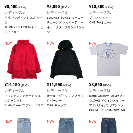
¥
6,490
¥
8,690
¥
10,890
(税込)
(税込)
(税込)
レディースS
レディースS
レディースXL
半袖 ワンポイントロゴTシャ
LOONEY TUNES ルーニー
プリントTシャツ
ツ
テューンズ トゥイーティー
ONEITA/オニータ
TOMMY HILFIGER/トミーヒ
キャラクタープリントTシャ
ルフィガー
ツ
¥
14,190
¥
11,990
¥
8,690
(税込)
(税込)
(税込)
レディースL
レディースM
レディースM
マウンテンジャケット シェ
オールドギャップ アノラッ
Metro Goldwyn Mayer メト
ルジャケット
クパーカー
ロゴールドウィンメイヤー
Eddie Bauer/エディーバウア
GAP/ギャップ
アドバタイジングTシャツ
ー
PREMIER SPORTSWEAR