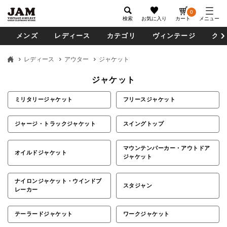
0
検索
お気に入り
カート
メニュー
メンズ
レディース
カテゴリ
ヴィンテージ
グッ
レディース
アウター
ジャケット
ジャケット
ミリタリージャケット
フリースジャケット
ジャージ・トラックジャケット
スイングトップ
マウンテンパーカー・アウトドア
オイルドジャケット
ジャケット
ナイロンジャケット・ウインドブ
スタジャン
レーカー
テーラードジャケット
ワークジャケット