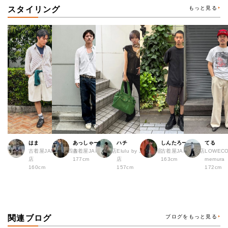
スタイリング
もっと見る
はま
あっしゃー
ハチ
しんたろー
てる
古着屋JAM 京都四条
古着屋JAM 原宿店
Elulu by JAM 原宿
古着屋JAM 仙台店
LOWECO 
店
177cm
店
163cm
memura
160cm
157cm
172cm
関連ブログ
ブログをもっと見る