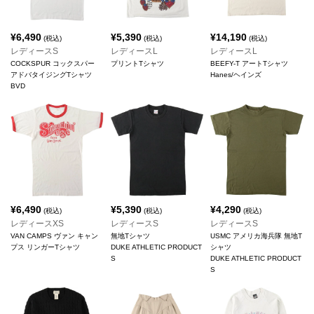
¥
6,490
¥
5,390
¥
14,190
(税込)
(税込)
(税込)
レディースS
レディースL
レディースL
COCKSPUR コックスパー
プリントTシャツ
BEEFY-T アートTシャツ
アドバタイジングTシャツ
Hanes/ヘインズ
BVD
¥
6,490
¥
5,390
¥
4,290
(税込)
(税込)
(税込)
レディースXS
レディースS
レディースS
VAN CAMPS ヴァン キャン
無地Tシャツ
USMC アメリカ海兵隊 無地T
プス リンガーTシャツ
DUKE ATHLETIC PRODUCT
シャツ
S
DUKE ATHLETIC PRODUCT
S