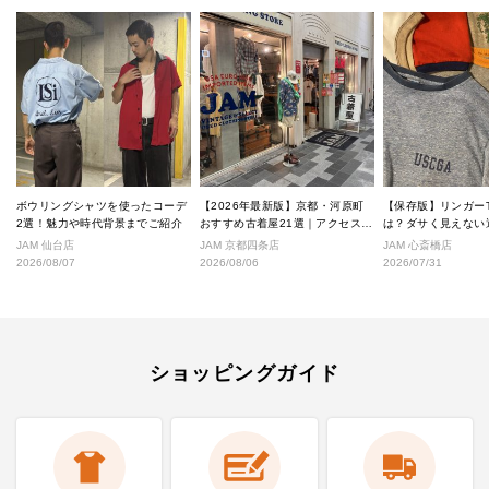
ボウリングシャツを使ったコーデ
【2026年最新版】京都・河原町
【保存版】リンガー
2選！魅力や時代背景までご紹介
おすすめ古着屋21選｜アクセス良
は？ダサく見えない
好な絶対行くべきショップ厳選！
なし完全ガイド
JAM 仙台店
JAM 京都四条店
JAM 心斎橋店
2026/08/07
2026/08/06
2026/07/31
ショッピングガイド