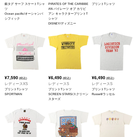
銀タグ サーフ スケートTシャ
PIRATES OF THE CARIBBE
プリントTシャツ
ツ
AN パイレーツ オブ カリビ
Ocean pacific/オーシャンパ
アン キャラクタープリントT
シフィック
シャツ
DISNEY/ディズニー
¥
7,590
¥
6,490
¥
6,490
(税込)
(税込)
(税込)
レディースXS
レディースS
レディースS
プリントTシャツ
プリントTシャツ
プリントTシャツ
SPORTMAN
SCREEN STARS/スクリーン
Russell/ラッセル
スターズ