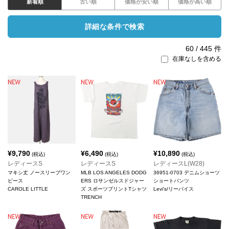
新着順
古い順
価格が安い順
価格が高い順
詳細な条件で検索
60
/
445
件
在庫なしを含める
¥
9,790
¥
6,490
¥
10,890
(税込)
(税込)
(税込)
レディースS
レディースS
レディースL(W28)
マキシ丈 ノースリーブワン
MLB LOS ANGELES DODG
36951-0703 デニムショーツ
ピース
ERS ロサンゼルスドジャー
ショートパンツ
CAROLE LITTLE
ズ スポーツプリントTシャツ
Levi's/リーバイス
TRENCH