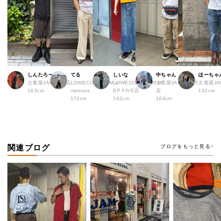
しんたろー
てる
しいな
中ちゃん
ほーちゃ
古着屋JAM 仙台店
LOWECO by JAM a
LOWECO by JAM H
古着屋JAM 下北沢
古着屋J
163cm
memura
EP FIVE店
店
162cm
172cm
162cm
164cm
関連ブログ
ブログをもっと見る