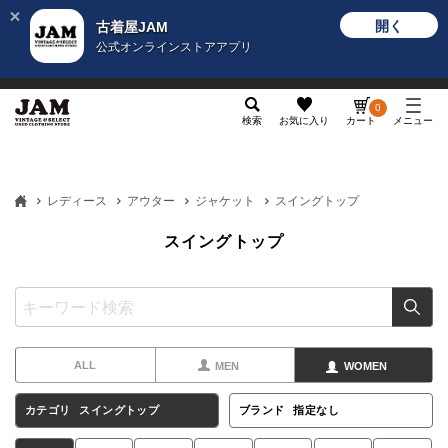
開く
古着屋JAM
公式オンラインストアアプリ
メンズ
レディース
カテゴリ
ヴィンテージ
グッ
0
検索
お気に入り
カート
メニュー
レディース
アウター
ジャケット
スイングトップ
スイングトップ
ALL
MEN
WOMEN
カテゴリ
スイングトップ
ブランド
指定なし