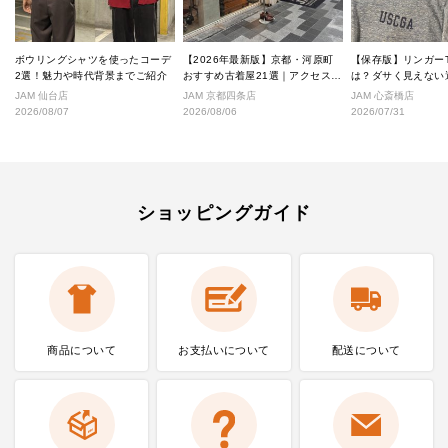
ボウリングシャツを使ったコーデ
【2026年最新版】京都・河原町
【保存版】リンガー
2選！魅力や時代背景までご紹介
おすすめ古着屋21選｜アクセス良
は？ダサく見えない
好な絶対行くべきショップ厳選！
なし完全ガイド
JAM 仙台店
JAM 京都四条店
JAM 心斎橋店
2026/08/07
2026/08/06
2026/07/31
ショッピングガイド
商品について
お支払いに
ついて
配送について