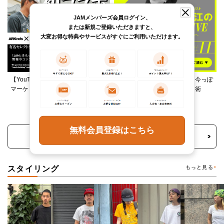
JAMメンバーズ会員ログイン、
または新規ご登録いただきますと、
大変お得な特典やサービスがすぐにご利用いただけます。
【YouTube】ARKnetsコラボ！028
柄ワンピースは夏の切り札、今っぽ
マーケットで本気ショッピング
く着るレイヤード＆ミックス術
無料会員登録はこちら
トピックス・特集をもっと見る
スタイリング
もっと見る