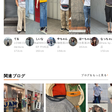
てる
しいな
中ちゃん
ほーちゃん
なっちゃ
LOWECO by JAM a
LOWECO by JAM H
古着屋JAM 下北沢
古着屋JAM 広島店
Elulu b
memura
EP FIVE店
店
162cm
店
172cm
162cm
164cm
152cm
関連ブログ
ブログをもっと見る