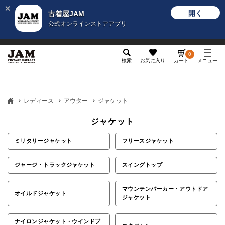
開く
古着屋JAM
公式オンラインストアアプリ
メンズ
レディース
カテゴリ
ヴィンテージ
グッ
0
検索
お気に入り
カート
メニュー
レディース
アウター
ジャケット
ジャケット
ミリタリージャケット
フリースジャケット
ジャージ・トラックジャケット
スイングトップ
マウンテンパーカー・アウトドア
オイルドジャケット
ジャケット
ナイロンジャケット・ウインドブ