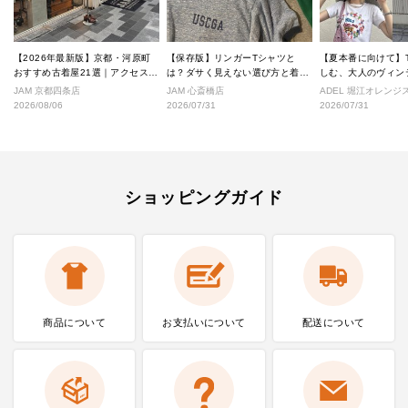
【2026年最新版】京都・河原町
【保存版】リンガーTシャツと
【夏本番に向けて】
おすすめ古着屋21選｜アクセス良
は？ダサく見えない選び方と着こ
しむ、大人のヴィン
好な絶対行くべきショップ厳選！
なし完全ガイド
ル
JAM 京都四条店
JAM 心斎橋店
ADEL 堀江オレン
2026/08/06
2026/07/31
2026/07/31
ショッピングガイド
商品について
お支払いに
ついて
配送について