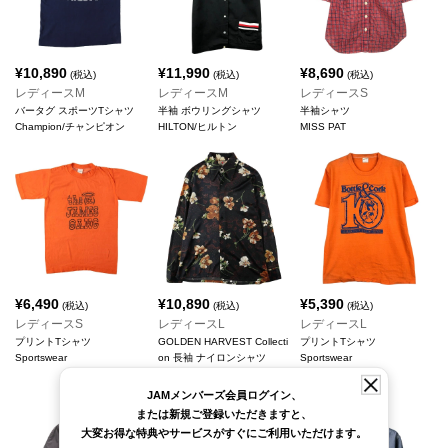
¥
10,890
¥
11,990
¥
8,690
(税込)
(税込)
(税込)
レディースM
レディースM
レディースS
バータグ スポーツTシャツ
半袖 ボウリングシャツ
半袖シャツ
Champion/チャンピオン
HILTON/ヒルトン
MISS PAT
¥
6,490
¥
10,890
¥
5,390
(税込)
(税込)
(税込)
レディースS
レディースL
レディースL
プリントTシャツ
GOLDEN HARVEST Collecti
プリントTシャツ
Sportswear
on 長袖 ナイロンシャツ
Sportswear
FRUIT OF THE LOOM/フル
ーツオブザルーム
JAMメンバーズ会員ログイン、
または新規ご登録いただきますと、
大変お得な特典やサービスがすぐにご利用いただけます。