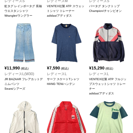
レディースS
レディースM
レディースS
虹タグ レインボータグ 長袖
VENTEX社製 ATP スウェッ
バータグ タンクトップ
ウエスタンシャツ
トシャツ トレーナー
Champion/チャンピオン
Wrangler/ラングラー
adidas/アディダス
¥
11,990
¥
7,590
¥
15,290
(税込)
(税込)
(税込)
レディースL(W30)
レディースL
レディースL
JR BAZAAR フレアカットデ
サーフ スケートTシャツ
VENTEX社製 ATP フルジッ
ニムパンツ
HANG TEN/ハンテン
プスウェットシャツ トレー
Sears/シアーズ
ナー
adidas/アディダス