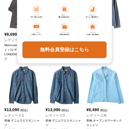
¥
8,690
¥
10,890
¥
14,190
(税込)
(税込)
(税込)
レディースM
レディースL(W29)
レディースS
Maincoats ステンカラーコー
KINGS ROAD キングスロー
コットンジャケット
無料会員登録はこちら
ト バルマカーンコート
ド スラックスパンツ
Levi's/リーバイス
LONDON FOG/ロンドンフォ
Sears/シアーズ
グ
¥
13,090
¥
13,090
¥
6,490
(税込)
(税込)
(税込)
レディースS
レディースS
レディースM
長袖 デニムウエスタンシャ
長袖 デニムウエスタンシャ
長袖 オープンカラーボック
ツ
ツ
スシャツ