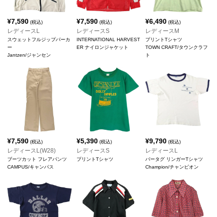
¥
7,590
¥
7,590
¥
6,490
(税込)
(税込)
(税込)
レディースL
レディースS
レディースM
スウェットフルジップパーカ
INTERNATIONAL HARVEST
プリントTシャツ
ー
ER ナイロンジャケット
TOWN CRAFT/タウンクラフ
Jantzen/ジャンセン
ト
¥
7,590
¥
5,390
¥
9,790
(税込)
(税込)
(税込)
レディースL(W28)
レディースS
レディースL
ブーツカット フレアパンツ
プリントTシャツ
バータグ リンガーTシャツ
CAMPUS/キャンパス
Champion/チャンピオン