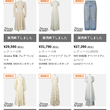
期間限定
期間限定
期間限定
販売終了しました
販売終了しました
販売終了しました
¥
29,590
¥
31,790
¥
27,390
(税込)
(税込)
(税込)
レディースM
レディースM
レディースL(W29)
Jessica 長袖 フレア ワンピ
Jessica ノースリーブ フレア
505 66前期 テーパードデニ
ース
ワンピース
ムパンツ
GUNNE SAX/ガンネサック
GUNNE SAX/ガンネサック
Levi's/リーバイス
ス
ス
期間限定
期間限定
期間限定