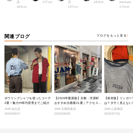
店
177cm
店
163cm
memura
160cm
157cm
172cm
関連ブログ
ブログをもっと見る
ボウリングシャツを使ったコーデ
【2026年最新版】京都・河原町
【保存版】リンガー
2選！魅力や時代背景までご紹介
おすすめ古着屋21選｜アクセス良
は？ダサく見えない
好な絶対行くべきショップ厳選！
なし完全ガイド
JAM 仙台店
JAM 京都四条店
JAM 心斎橋店
2026/08/07
2026/08/06
2026/07/31