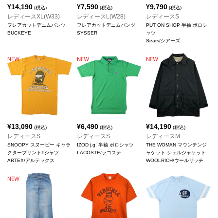
¥
14,190
¥
7,590
¥
9,790
(税込)
(税込)
(税込)
レディースXL(W33)
レディースL(W28)
レディースS
フレアカットデニムパンツ
フレアカットデニムパンツ
PUT ON SHOP 半袖 ポロシ
BUCKEYE
SYSSER
ャツ
Sears/シアーズ
¥
13,090
¥
6,490
¥
14,190
(税込)
(税込)
(税込)
レディースS
レディースS
レディースM
SNOOPY スヌーピー キャラ
IZOD j.g. 半袖 ポロシャツ
THE WOMAN マウンテンジ
クタープリントTシャツ
LACOSTE/ラコステ
ャケット シェルジャケット
ARTEX/アルテックス
WOOLRICH/ウールリッチ