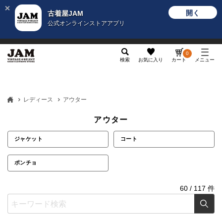
開く
古着屋JAM
公式オンラインストアアプリ
メンズ
レディース
カテゴリ
ヴィンテージ
グッ
0
検索
お気に入り
カート
メニュー
レディース
アウター
アウター
ジャケット
コート
ポンチョ
60
/
117
件