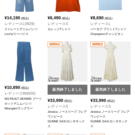
¥
14,190
¥
6,490
¥
8,690
(税込)
(税込)
(税込)
レディースL(W29)
レディースS
レディースL
ストレートデニムパンツ
カレッジTシャツ
バータグ プリントTシャツ
Levi's/リーバイス
Champion/チャンピオン
期間限定
期間限定
¥
10,890
(税込)
販売終了しました
販売終了しました
レディースM(W26)
NO-FAULT DENIMS ブーツ
¥
33,990
¥
33,990
(税込)
(税込)
カットデニムパンツ
レディースS
レディースS
Wrangler/ラングラー
Jessica ノースリーブ フレア
Jessica ノースリーブ フレア
ワンピース
ワンピース
GUNNE SAX/ガンネサック
GUNNE SAX/ガンネサック
ス
ス