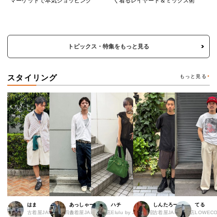
マーケットで本気ショッピング
く着るレイヤード＆ミックス術
トピックス・特集をもっと見る
スタイリング
もっと見る
はま
あっしゃー
ハチ
しんたろー
てる
古着屋JAM 京都四条
古着屋JAM 原宿店
Elulu by JAM 原宿
古着屋JAM 仙台店
LOWECO 