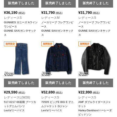
販売終了しました
販売終了しました
販売終了しました
¥
36,190
¥
31,790
¥
31,790
(税込)
(税込)
(税込)
レディースS
レディースM
レディースS
GUNNIES ガニーズ Aライン
ノースリーブ フレアワンピ
ノースリーブ フレアワンピ
ワンピース
ース
ース
GUNNE SAX/ガンネサック
GUNNE SAX/ガンネサック
GUNNE SAX/ガンネサック
ス
ス
ス
期間限定
期間限定
期間限定
販売終了しました
販売終了しました
販売終了しました
¥
29,590
¥
52,690
¥
22,990
(税込)
(税込)
(税込)
レディースL(W28)
レディースS
レディースS
517-0217 66前期 ブーツカ
70505 ビッグE BIG E デニ
AMF ダブルライダースジャ
ットデニムパンツ
ムジャケット Gジャン
ケット
Levi's/リーバイス
Levi's/リーバイス
Harley-Davidson/ハーレーダ
ビッドソン