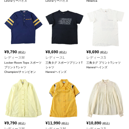
Levi's/リーバイス
Levi's/リーバイス
Helanca
¥
9,790
¥
8,690
¥
8,690
(税込)
(税込)
(税込)
レディースM
レディースL
レディースS
Locker Room Tops スポーツ
三角タグ スポーツプリントT
三角タグ プリントTシャツ
プリントTシャツ
シャツ
Hanes/ヘインズ
Champion/チャンピオン
Hanes/ヘインズ
¥
9,790
¥
11,990
¥
10,890
(税込)
(税込)
(税込)
レディースM
レディースM
レディースS