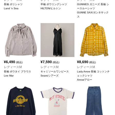
長袖 ポリシャツ
半袖 ボウリングシャツ
GUNNIES ガニーズ 長袖 シ
Land 'n Sea
HILTON/ヒルトン
ースルーシャツ
GUNNE SAX/ガンネサック
ス
¥
6,490
¥
7,590
¥
8,690
(税込)
(税込)
(税込)
レディースM
レディースM
レディースM
長袖 ボウタイ ブラウス
キャミソールワンピース
Lady Arrow 長袖 コットンチ
Lee Mar
Sears/シアーズ
ェックシャツ
Arrow/アロー