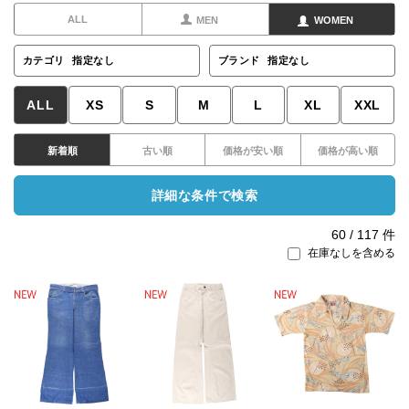
ALL
MEN
WOMEN
カテゴリ
指定なし
ブランド
指定なし
ALL
XS
S
M
L
XL
XXL
新着順
古い順
価格が安い順
価格が高い順
詳細な条件で検索
60
/
117
件
在庫なしを含める