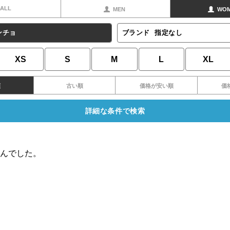
ALL
MEN
WO
ンチョ
ブランド
指定なし
XS
S
M
L
XL
順
古い順
価格が安い順
価
詳細な条件で検索
んでした。