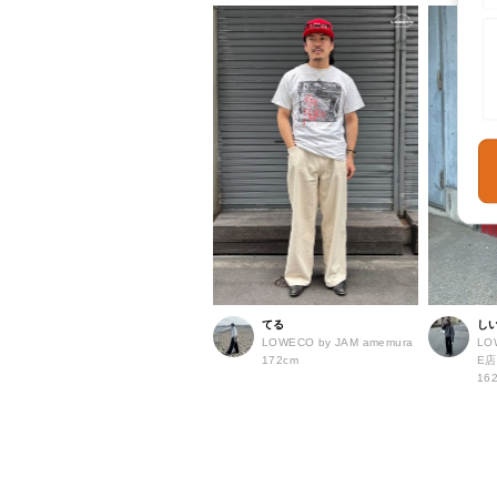
てる
し
LOWECO by JAM amemura
LO
172cm
E
16