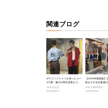
関連ブログ
ボウリングシャツを使ったコー
【2026年最新版】
デ2選！魅力や時代背景までご
町おすすめ古着屋2
紹介
ス良好な絶対行くべ
JAM 仙台店
JAM 京都四条店
厳選！
2026/08/07
2026/08/06