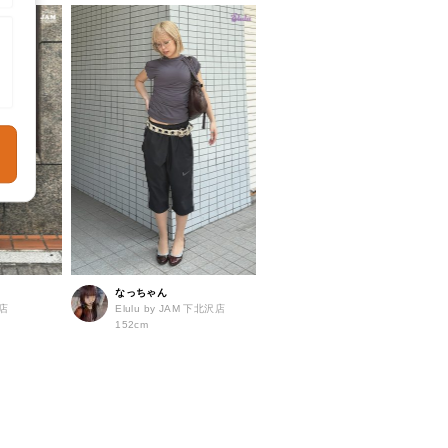
なっちゃん
島店
Elulu by JAM 下北沢店
152cm