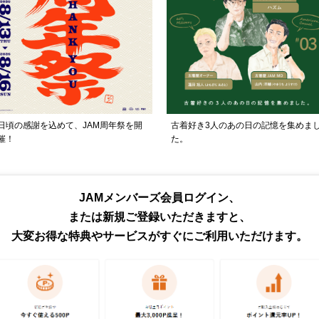
日頃の感謝を込めて、JAM周年祭を開
古着好き3人のあの日の記憶を集めま
催！
た。
トピックス・特集をもっと見る
JAMメンバーズ会員ログイン、
または新規ご登録いただきますと、
大変お得な特典やサービスがすぐにご利用いただけます。