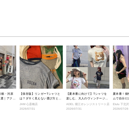
京都・河原
【保存版】リンガーTシャツと
【夏本番に向けて】Tシャツを
夏本番！個
1選｜アクセ
は？ダサく見えない選び方と着
楽しむ、大人のヴィンテージス
ムで自分だけ
きショップ
こなし完全ガイド
タイル
ルへ！
JAM 心斎橋店
ADEL 堀江オレンジストリート店
Elulu 下北
2026/07/31
2026/07/31
2026/07/26