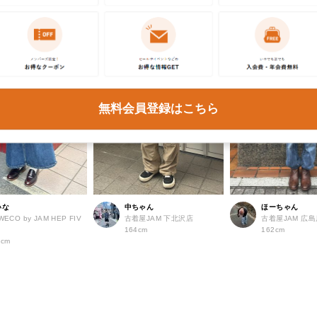
無料会員登録はこちら
いな
中ちゃん
ほーちゃん
WECO by JAM HEP FIV
古着屋JAM 下北沢店
古着屋JAM 広
店
164cm
162cm
2cm