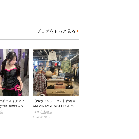
ブログをもっと見る
性派リメイクアイテ
【26ヴィンテージ市】古着屋J
のsummerスタイ
AM VINTAGE＆SELECTで7月
に入荷されるヴィンテージアイ
沢店
JAM 心斎橋店
テムをご紹介。
2026/07/25