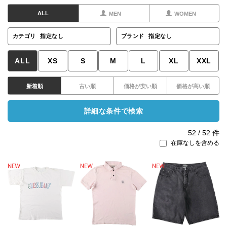
ALL
MEN
WOMEN
カテゴリ
指定なし
ブランド
指定なし
ALL
XS
S
M
L
XL
XXL
新着順
古い順
価格が安い順
価格が高い順
詳細な条件で検索
52
/
52
件
在庫なしを含める