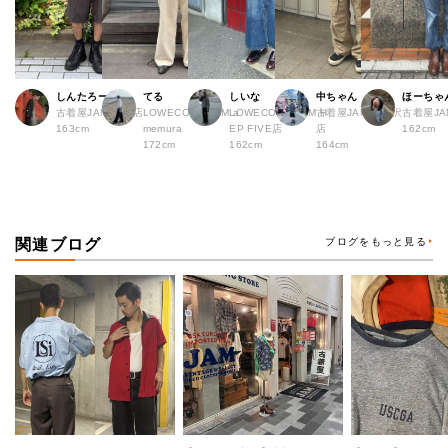
しんたろー
てる
しいな
中ちゃん
ほーちゃ
古着屋JAM 仙台店
LOWECO by JAM a
LOWECO by JAM H
古着屋JAM 下北沢
古着屋J
163cm
memura
EP FIVE店
店
162cm
172cm
162cm
164cm
関連ブログ
ブログをもっと見る