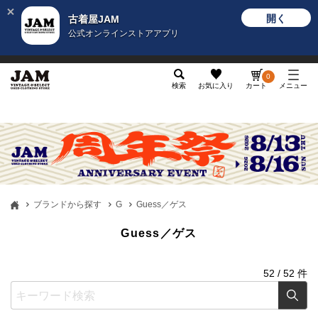
開く
古着屋JAM
公式オンラインストアアプリ
メンズ
レディース
カテゴリ
ヴィンテージ
グッ
0
検索
お気に入り
カート
メニュー
ブランドから探す
G
Guess／ゲス
Guess／ゲス
52
/
52
件