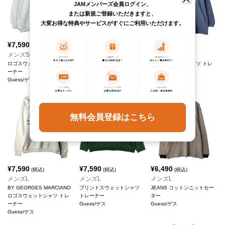
JAMメンバーズ会員ログイン、
または新規ご登録いただきますと、
大変お得な特典やサービスがすぐにご利用いただけます。
¥
7,590
¥
7,590
¥
7,590
(税込)
(税込)
(税込)
メンズS
メンズM
メンズM
ロゴスウェットシャツ トレ
BY GEORGES MARCIANO
ロゴスウェットシャツ トレ
ーナー
長袖 シャンブレーシャツ
ーナー
Guess/ゲス
Guess/ゲス
Guess/ゲス
無料会員登録はこちら
¥
7,590
¥
7,590
¥
6,490
(税込)
(税込)
(税込)
メンズL
メンズL
メンズL
BY GEORGES MARCIANO
プリントスウェットシャツ
JEANS コットンニットセー
ロゴスウェットシャツ トレ
トレーナー
ター
ーナー
Guess/ゲス
Guess/ゲス
Guess/ゲス