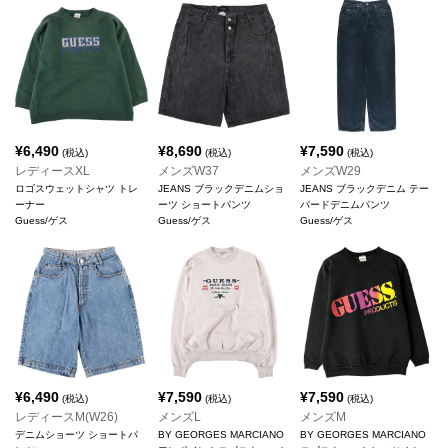
¥
6,490
¥
8,690
¥
7,590
(税込)
(税込)
(税込)
レディースXL
メンズW37
メンズW29
ロゴスウェットシャツ トレ
JEANS ブラックデニムショ
JEANS ブラックデニム テー
ーナー
ーツ ショートパンツ
パードデニムパンツ
Guess/ゲス
Guess/ゲス
Guess/ゲス
¥
6,490
¥
7,590
¥
7,590
(税込)
(税込)
(税込)
レディースM(W26)
メンズL
メンズM
デニムショーツ ショートパ
BY GEORGES MARCIANO
BY GEORGES MARCIANO