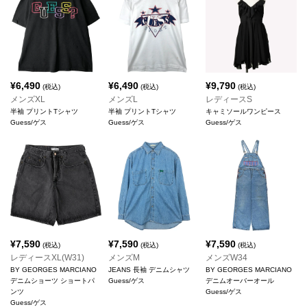
¥
6,490
¥
6,490
¥
9,790
(税込)
(税込)
(税込)
メンズXL
メンズL
レディースS
半袖 プリントTシャツ
半袖 プリントTシャツ
キャミソールワンピース
Guess/ゲス
Guess/ゲス
Guess/ゲス
¥
7,590
¥
7,590
¥
7,590
(税込)
(税込)
(税込)
レディースXL(W31)
メンズM
メンズW34
BY GEORGES MARCIANO
JEANS 長袖 デニムシャツ
BY GEORGES MARCIANO
デニムショーツ ショートパ
Guess/ゲス
デニムオーバーオール
ンツ
Guess/ゲス
Guess/ゲス