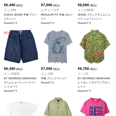
¥
6,490
¥
7,590
¥
8,690
(税込)
(税込)
(税込)
メンズM
レディースS
メンズW36
GUESS JEANS 半袖 プリン
REGULAR FIT 半袖 ポロシ
JEANS ブラックデニムショ
トTシャツ
ャツ
ーツ ショートパンツ
Guess/ゲス
Guess/ゲス
Guess/ゲス
¥
6,490
¥
7,590
¥
9,790
(税込)
(税込)
(税込)
メンズW32
メンズM
メンズL
BY GEORGES MARCIANO
半袖 プリントTシャツ
BY GEORGES MARCIANO
デニムショーツ ハーフパン
Guess/ゲス
レーヨン ハワイアンアロハ
ツ ジョーツ
シャツ
Guess/ゲス
Guess/ゲス