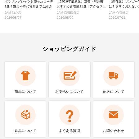
ボウリングシャツを使ったコーデ
【2026年最新版】京都・河原町
【保存版】リンガー
2選！魅力や時代背景までご紹介
おすすめ古着屋21選｜アクセス良
は？ダサく見えない
好な絶対行くべきショップ厳選！
なし完全ガイド
JAM 仙台店
JAM 京都四条店
JAM 心斎橋店
2026/08/07
2026/08/06
2026/07/31
ショッピングガイド
商品について
お支払いに
ついて
配送について
返品について
よくある質問
お問い合わせ