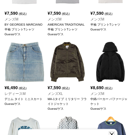
¥
7,590
¥
7,590
¥
7,590
(税込)
(税込)
(税込)
メンズM
メンズM
メンズM
BY GEORGES MARCIANO
AMERICAN TRADITIONAL
半袖 プリントTシャツ
半袖 プリントTシャツ
半袖 プリントTシャツ
Guess/ゲス
Guess/ゲス
Guess/ゲス
¥
6,490
¥
7,590
¥
8,690
(税込)
(税込)
(税込)
レディースM
メンズXL
メンズM
デニム タイト ミニスカート
MA-1タイプ ミリタリー フラ
中綿パーカー パファージャ
Guess/ゲス
イトジャケット
ケット
Guess/ゲス
Guess/ゲス