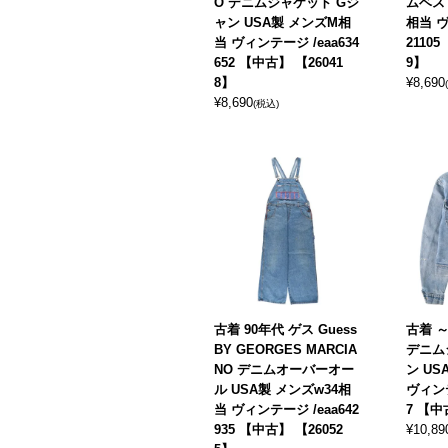
O デニムジャケット Gジ
ムベス
ャン USA製 メンズM相
相当 ヴ
当 ヴィンテージ /eaa634
21105
652 【中古】 【26041
9】
8】
¥
8,690
¥
8,690
(税込)
古着 90年代 ゲス Guess
古着 ～
BY GEORGES MARCIA
デニム
NO デニムオーバーオー
ン US
ル USA製 メンズw34相
ヴィンテ
当 ヴィンテージ /eaa642
7 【中
935 【中古】 【26052
¥
10,89