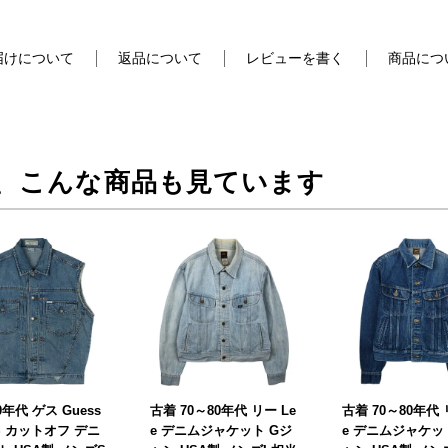
届けについて
返品について
レビューを書く
商品につ
、こんな商品も見ています
0年代 ゲス Guess
古着 70～80年代 リー Le
古着 70～80年代 
S カットオフ デニ
e デニムジャケット Gジ
e デニムジャケッ