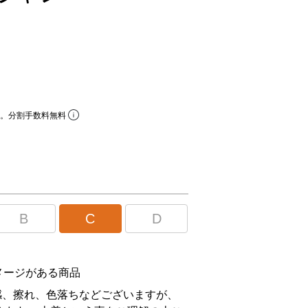
ら。分割手数料無料
B
C
D
メージがある商品
感、擦れ、色落ちなどございますが、