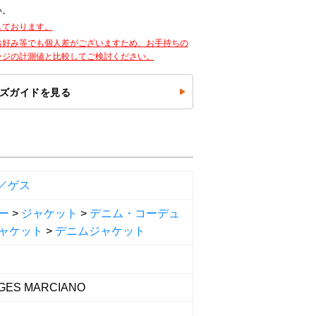
い。
しております。
お好み等でも個人差がございますため、お手持ちの
ージの計測値と比較してご検討ください。
ズガイドを見る
s／ゲス
ー
>
ジャケット
>
デニム・コーデュ
ャケット
>
デニムジャケット
GES MARCIANO