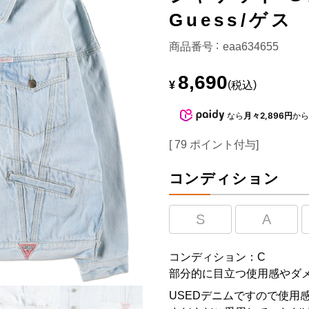
Guess/ゲス
商品番号
eaa634655
8,690
¥
税込
なら
月々2,896円
か
[
79
ポイント付与]
コンディション
S
A
コンディション：C
部分的に目立つ使用感やダ
USEDデニムですので使用