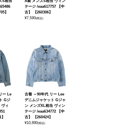
ズS相当
A製 メンズS相当 ヴィン
65486
テージ /eaa617757 【中
705】
古】 【260306】
¥
7,590
(税込)
リー Le
古着 ～90年代 リー Lee
ト Gジ
デニムジャケット Gジャ
 ヴィ
ン メンズXL相当 ヴィン
051
テージ /eaa634772 【中
1】
古】 【260424】
¥
10,890
(税込)