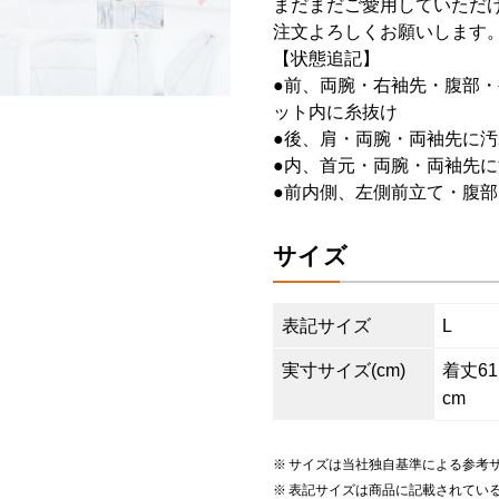
まだまだご愛用していただけ
注文よろしくお願いします
【状態追記】
●前、両腕・右袖先・腹部
ット内に糸抜け
●後、肩・両腕・両袖先に汚
●内、首元・両腕・両袖先
●前内側、左側前立て・腹
サイズ
表記サイズ
L
実寸サイズ(cm)
着丈61.
cm
サイズは当社独自基準による参考
表記サイズは商品に記載されてい