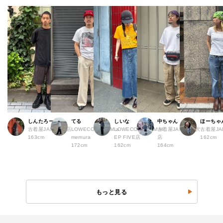
しんたろー
てる
しいな
中ちゃん
ほーちゃ
古着屋JAM 仙台店
LOWECO by JAM a
LOWECO by JAM H
古着屋JAM 下北沢
古着屋J
163cm
memura
EP FIVE店
店
162cm
172cm
162cm
164cm
もっと見る