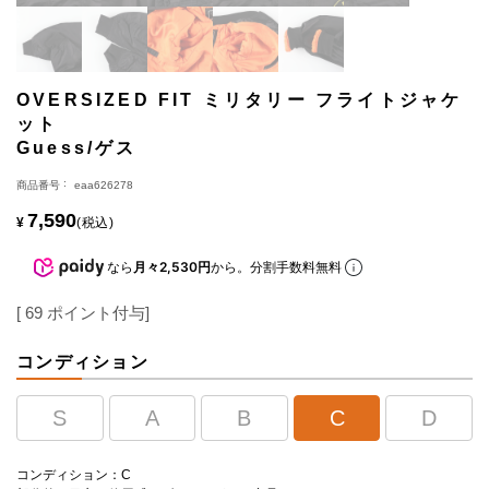
OVERSIZED FIT ミリタリー フライトジャケ
ット
Guess/ゲス
商品番号
eaa626278
7,590
¥
税込
なら
月々2,530円
から。分割手数料無料
[
69
ポイント付与]
コンディション
S
A
B
C
D
コンディション：C