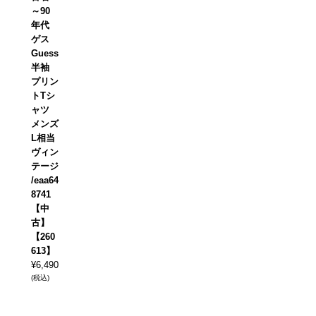
～90
年代
ゲス
Guess
半袖
プリン
トTシ
ャツ
メンズ
L相当
ヴィン
テージ
/eaa64
8741
【中
古】
【260
613】
¥
6,490
(税込)