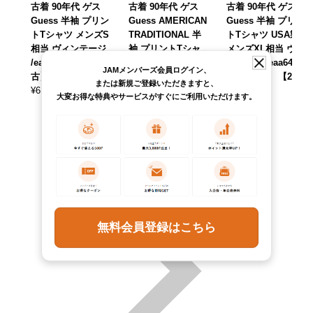
古着 90年代 ゲス
古着 90年代 ゲス
古着 90年代 ゲス
Guess 半袖 プリン
Guess AMERICAN
Guess 半袖 プリン
トTシャツ メンズS
TRADITIONAL 半
トTシャツ USA製
相当 ヴィンテージ
袖 プリントTシャ
メンズXL相当 ヴィ
/eaa645089 【中
ツ メンズM相当 ヴ
ンテージ /eaa6482
JAMメンバーズ会員ログイン、
古】 【260518】
ィンテージ /eaa62
87 【中古】 【260
または新規ご登録いただきますと、
¥
6,490
5957 【中古】 【2
614】
(税込)
大変お得な特典やサービスがすぐにご利用いただけます。
60316】
¥
6,490
(税込)
¥
7,590
(税込)
無料会員登録はこちら