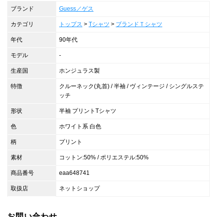
ブランド
Guess／ゲス
カテゴリ
トップス
>
Tシャツ
>
ブランドＴシャツ
年代
90年代
モデル
-
生産国
ホンジュラス製
特徴
クルーネック(丸首) / 半袖 / ヴィンテージ / シングルステ
ッチ
形状
半袖 プリントTシャツ
色
ホワイト系 白色
柄
プリント
素材
コットン:50% / ポリエステル:50%
商品番号
eaa648741
取扱店
ネットショップ
お問い合わせ