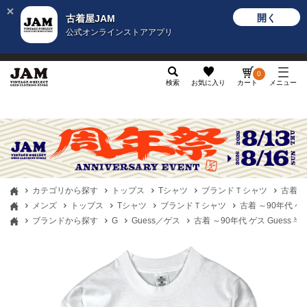
開く
古着屋JAM
公式オンラインストアアプリ
メンズ
レディース
カテゴリ
ヴィンテージ
グッ
0
検索
お気に入り
カート
メニュー
カテゴリから探す
トップス
Tシャツ
ブランドＴシャツ
古着 ～
メンズ
トップス
Tシャツ
ブランドＴシャツ
古着 ～90年代 ゲ
ブランドから探す
G
Guess／ゲス
古着 ～90年代 ゲス Guess 