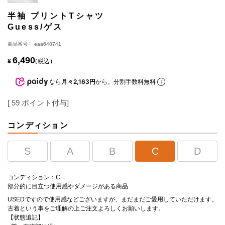
半袖 プリントTシャツ
Guess/ゲス
商品番号
eaa648741
6,490
¥
税込
なら
月々2,163円
から。分割手数料無料
[
59
ポイント付与]
コンディション
S
A
B
C
D
コンディション：C
部分的に目立つ使用感やダメージがある商品
USEDですので使用感などございますが、まだまだご愛用していただけます。
古着という事をご理解の上ご注文よろしくお願いします。
【状態追記】