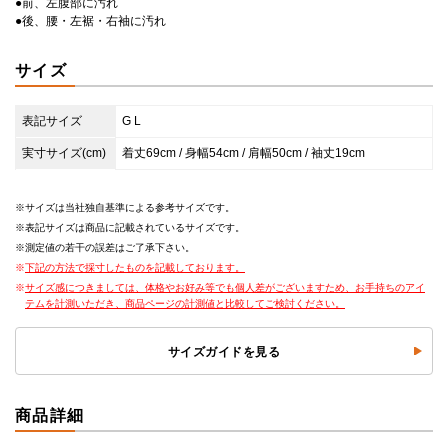
●前、左腹部に汚れ
●後、腰・左裾・右袖に汚れ
サイズ
表記サイズ
G L
実寸サイズ(cm)
着丈69cm / 身幅54cm / 肩幅50cm / 袖丈19cm
サイズは当社独自基準による参考サイズです。
表記サイズは商品に記載されているサイズです。
測定値の若干の誤差はご了承下さい。
下記の方法で採寸したものを記載しております。
サイズ感につきましては、体格やお好み等でも個人差がございますため、お手持ちのアイ
テムを計測いただき、商品ページの計測値と比較してご検討ください。
サイズガイドを見る
商品詳細