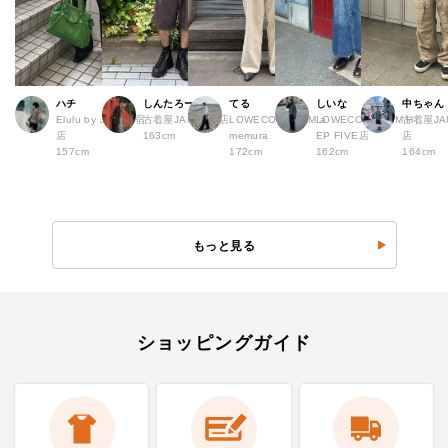
ハチ
しんたろー
てる
しいな
中ちゃん
Elulu by JAM 原宿
古着屋JAM 仙台店
LOWECO by JAM a
LOWECO by JAM H
古着屋JA
店
163cm
memura
EP FIVE店
店
157cm
172cm
162cm
164cm
もっと見る
ショッピングガイド