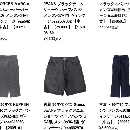
EORGES MARCIA
JEANS ブラックデニム
スラックスパンツ 
デニムオーバーオー
ショーツ ハーフパンツ
メンズw35相当 
A製 メンズw34相
メンズw37相当 ヴィンテ
ージ /eaa643175
ンテージ /eaa642
ージ /eaa587962 【中
古】 【260601】
【中古】 【26052
古】 【251006】 【SS26
¥
7,590
(税込)
06_30
¥
8,690
(税込)
(税込)
90年代 KUPPEN
古着 90年代 ゲス Guess
古着 ～90年代 
ER スラックスパン
JEANS ブラックデニム
ンツ メンズw30相
ズw32相当 ヴィ
ショーツ ハーフパンツ U
ィンテージ /eaa63
/eaa643056
SA製 メンズw36相当 ヴ
【中古】 【26052
 【260510】
ィンテージ /eaa662970
¥
8,690
(税込)