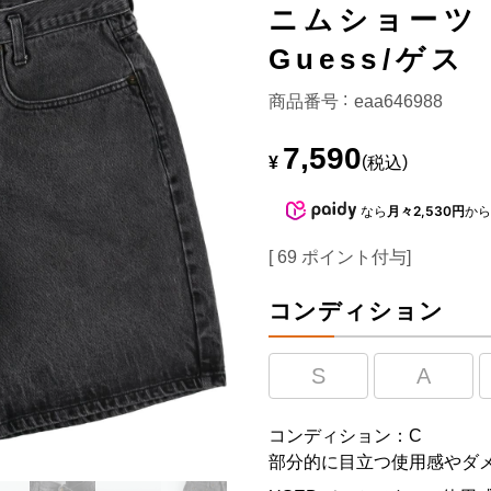
ニムショーツ
Guess/ゲス
商品番号
eaa646988
7,590
¥
税込
なら
月々2,530円
か
[
69
ポイント付与]
コンディション
S
A
コンディション：C
部分的に目立つ使用感やダ