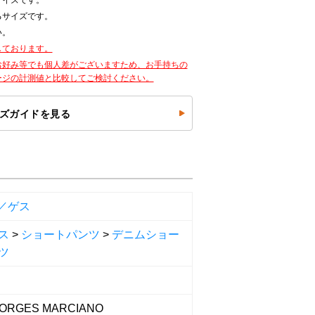
サイズです。
るサイズです。
い。
しております。
お好み等でも個人差がございますため、お手持ちの
ージの計測値と比較してご検討ください。
ズガイドを見る
s／ゲス
ス
>
ショートパンツ
>
デニムショー
ツ
EORGES MARCIANO