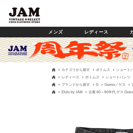
メンズ
レディース
カテゴリから探す
ボトムス
ショート
レディース
ボトムス
ショートパンツ
ブランドから探す
G
Guess／ゲス
Elulu by JAM
古着 80～90年代 ゲス Gue