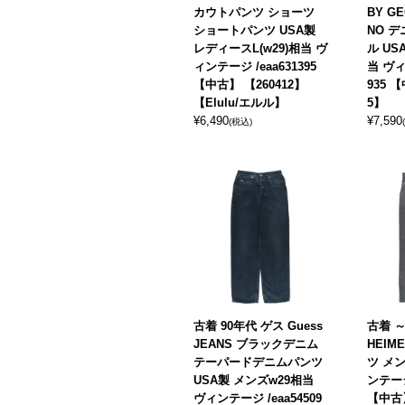
カウトパンツ ショーツ
BY G
ショートパンツ USA製
NO 
レディースL(w29)相当 ヴ
ル US
ィンテージ /eaa631395
当 ヴィ
【中古】 【260412】
935 
【Elulu/エルル】
5】
¥
6,490
¥
7,590
(税込)
古着 90年代 ゲス Guess
古着 ～
JEANS ブラックデニム
HEIM
テーパードデニムパンツ
ツ メン
USA製 メンズw29相当
ンテージ 
ヴィンテージ /eaa54509
【中古】