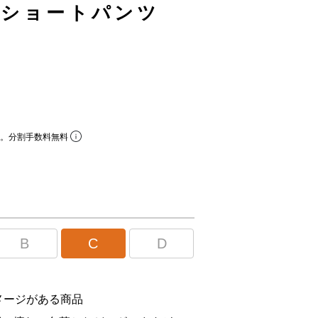
 ショートパンツ
ら。分割手数料無料
B
C
D
メージがある商品