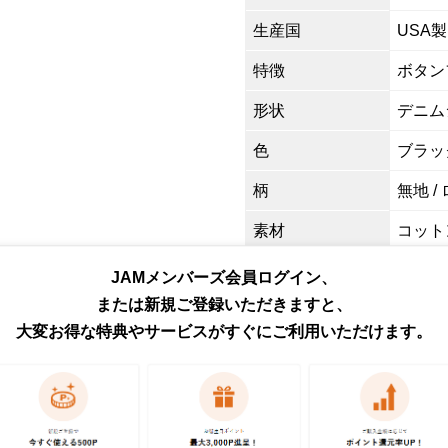
生産国
USA製
特徴
ボタン
形状
デニム
色
ブラッ
柄
無地 /
素材
コットン
商品番号
eaa64
JAMメンバーズ会員ログイン、
または新規ご登録いただきますと、
取扱店
ネット
大変お得な特典やサービスがすぐにご利用いただけます。
お問い合わせ
この商品に関するご質問は