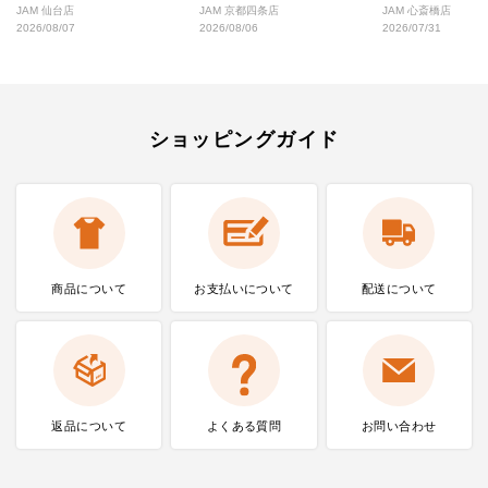
好な絶対行くべきショップ厳選！
なし完全ガイド
JAM 仙台店
JAM 京都四条店
JAM 心斎橋店
2026/08/07
2026/08/06
2026/07/31
ショッピングガイド
商品について
お支払いに
ついて
配送について
返品について
よくある質問
お問い合わせ