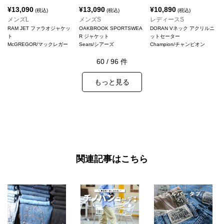
¥
13,090
¥
13,090
¥
10,890
(税込)
(税込)
(税込)
メンズL
メンズS
レディースS
RAM JET ファラオジャケッ
OAKBROOK SPORTSWEA
DORAN Vネック アクリルニ
ト
R ジャケット
ットセーター
McGREGOR/マックレガー
Sears/シアーズ
Champion/チャンピオン
60
/
96
件
もっと見る
関連記事はこちら