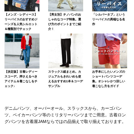
【メンズ・レディース】
【男女別】チノパンのお
「シルバータブ」という
リーバイスのおすすめジ
しゃれなコーデ特集。選
リーバイスの異端なる名
ーンズを人気シルエット
び方のポイントまでご紹
作
＆種類別でチェック
介！
【決定版】古着レディー
スラックス総まとめ。カ
お手本にしたいメンズの
スコーデ。押さえるべき
ジュアルもきれいめも使
ショートパンツコーデ
アイテム＆着こなしをチ
えるおすすめ1本＆コーデ
集。オシャレかつ涼しい
ェック♪
サンプル
着こなし方をガイド
デニムパンツ、オーバーオール、スラックスから、カーゴパン
ツ、ベイカーパンツ等のミリタリーパンツまでご用意。古着ロン
グパンツを古着屋JAMならではの品揃えで取り揃えております。