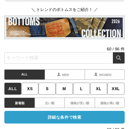
＼ トレンドのボトムスをご紹介！ ／
60
/
96
件
ALL
MEN
WOMEN
ALL
XS
S
M
L
XL
XXL
新着順
古い順
価格が安い順
価格が高い順
詳細な条件で検索