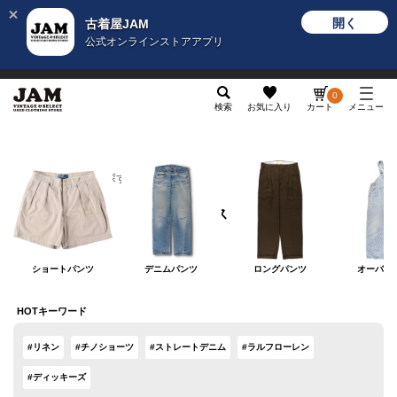
開く
古着屋JAM
公式オンラインストアアプリ
メンズ
レディース
カテゴリ
ヴィンテージ
グッ
0
検索
お気に入り
カート
メニュー
カテゴリから探す
ボトムス
ボトムス
ショートパンツ
デニムパンツ
ロングパンツ
オーバー
HOTキーワード
#リネン
#チノショーツ
#ストレートデニム
#ラルフローレン
#ディッキーズ