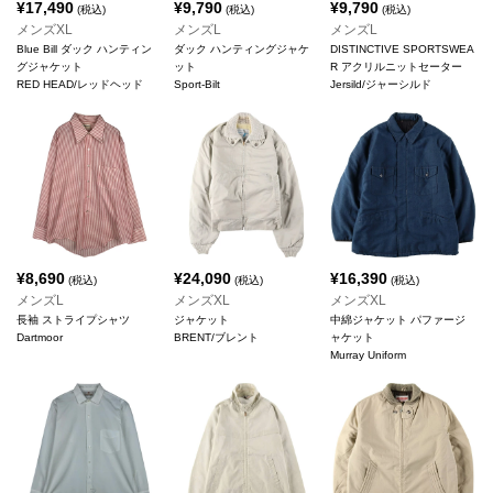
¥
17,490
¥
9,790
¥
9,790
(税込)
(税込)
(税込)
メンズXL
メンズL
メンズL
Blue Bill ダック ハンティン
ダック ハンティングジャケ
DISTINCTIVE SPORTSWEA
グジャケット
ット
R アクリルニットセーター
RED HEAD/レッドヘッド
Sport-Bilt
Jersild/ジャーシルド
¥
8,690
¥
24,090
¥
16,390
(税込)
(税込)
(税込)
メンズL
メンズXL
メンズXL
長袖 ストライプシャツ
ジャケット
中綿ジャケット パファージ
Dartmoor
BRENT/ブレント
ャケット
Murray Uniform