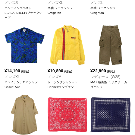
メンズS
メンズXL
メンズL
ハンティングベスト
半袖 ワークシャツ
半袖 ワークシャツ
BLACK SHEEP/ブラックシ
Creighton
Creighton
ープ
¥
14,190
¥
10,890
¥
22,990
(税込)
(税込)
(税込)
メンズXL
メンズM
レディースL(W28)
ハワイアンアロハシャツ
レーシングジャケット
M-47 後期型 ミリタリー カー
Casual Aire
Bonner/ランズエンド
ゴパンツ