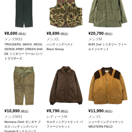
¥
8,690
¥
8,690
¥
20,790
(税込)
(税込)
(税込)
メンズW33
メンズL
メンズM
TROUSERS, MAN'S, WOOL
ハンティングベスト
M-65 2nd ミリタリー フィー
SERGE ARMY GREEN SHA
Black Sheep
ルドジャケット
DE ミリタリー ウールパンツ
トラウザーズ
¥
10,890
¥
9,790
¥
11,990
(税込)
(税込)
(税込)
メンズW41
レディースM
メンズL
Montana Cloth モンタナ ク
キルティングジャケット パ
シューティングジャケット
ロス ハンティングパンツ
ファージャケット
WESTERN FIELD
Duxbak/ダックスバック