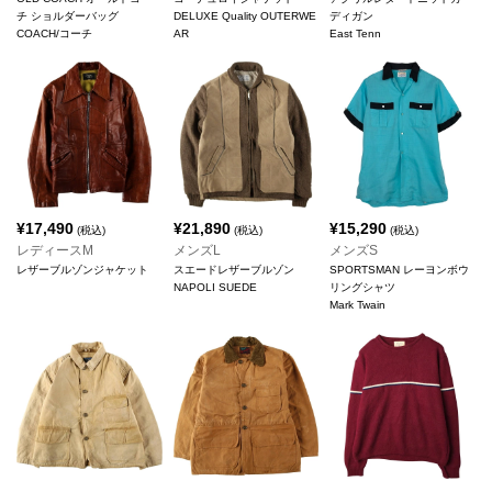
チ ショルダーバッグ
DELUXE Quality OUTERWE
ディガン
COACH/コーチ
AR
East Tenn
¥
17,490
¥
21,890
¥
15,290
(税込)
(税込)
(税込)
レディースM
メンズL
メンズS
レザーブルゾンジャケット
スエードレザーブルゾン
SPORTSMAN レーヨンボウ
NAPOLI SUEDE
リングシャツ
Mark Twain