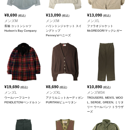
¥
8,690
¥
13,090
¥
13,090
(税込)
(税込)
(税込)
メンズM
メンズM
メンズL
長袖 コットンシャツ
ハリントンジャケット スイ
ファラオジャケット
Hudson's Bay Company
ングトップ
McGREGOR/マックレガー
Penney's/ペニーズ
¥
19,690
¥
8,690
¥
10,890
(税込)
(税込)
(税込)
メンズL
メンズXL
メンズW34
ウールハーフコート
アクリルニットカーディガン
TROUSERS, MEN'S, WOO
PENDLETON/ペンドルトン
PURITAN/ピューリタン
L, SERGE, GREEN, ミリタ
リー ウールパンツ トラウザ
ーズ