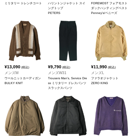
ミリタリー トレンチコート
ハリントンジャケット スイ
FOREMOST フォアモスト
ングトップ
ダックハンティングベスト
PETERS
Penney's/ペニーズ
¥
13,090
¥
9,790
¥
11,990
(税込)
(税込)
(税込)
メンズM
メンズW31
メンズL
ウールニットカーディガン
Trousers Man's, Service Dre
ファラオジャケット
BULKY KNIT
ss ミリタリー ドレスパンツ
ZERO KING
スラックスパンツ