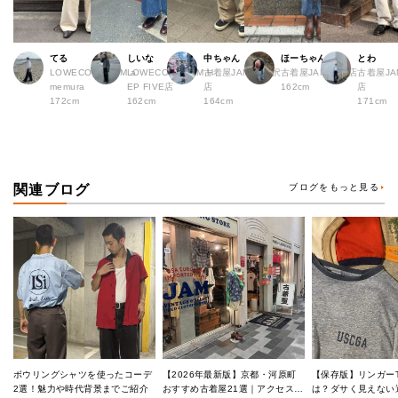
てる
しいな
中ちゃん
ほーちゃん
とわ
LOWECO by JAM a
LOWECO by JAM H
古着屋JAM 下北沢
古着屋JAM 広島店
古着屋JA
memura
EP FIVE店
店
162cm
店
172cm
162cm
164cm
171cm
関連ブログ
ブログをもっと見る
ボウリングシャツを使ったコーデ
【2026年最新版】京都・河原町
【保存版】リンガー
2選！魅力や時代背景までご紹介
おすすめ古着屋21選｜アクセス良
は？ダサく見えない