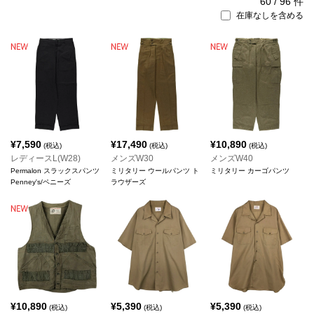
60
/
96
件
在庫なしを含める
¥
7,590
¥
17,490
¥
10,890
(税込)
(税込)
(税込)
レディースL(W28)
メンズW30
メンズW40
Permalon スラックスパンツ
ミリタリー ウールパンツ ト
ミリタリー カーゴパンツ
Penney's/ペニーズ
ラウザーズ
¥
10,890
¥
5,390
¥
5,390
(税込)
(税込)
(税込)