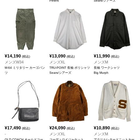
Peters
Sears/シアーズ
¥
14,190
¥
13,090
¥
11,990
(税込)
(税込)
(税込)
メンズW34
メンズXL
メンズM
M-64 ミリタリー カーゴパン
TRU-POINT 長袖 ポリシャツ
長袖 ワークシャツ
ツ
Sears/シアーズ
Big Murph
¥
17,490
¥
24,090
¥
10,890
(税込)
(税込)
(税込)
-
メンズXL
メンズM
OLD COACH オールドコー
コーデュロイジャケット
アクリルレタードニットカー