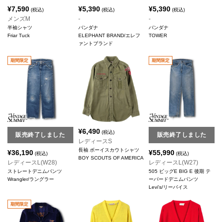
¥
7,590
¥
5,390
¥
5,390
(税込)
(税込)
(税込)
メンズM
-
-
半袖シャツ
バンダナ
バンダナ
Friar Tuck
ELEPHANT BRAND/エレフ
TOWER
ァントブランド
期間限定
期間限定
¥
6,490
(税込)
販売終了しました
販売終了しました
レディースS
長袖 ボーイスカウトシャツ
¥
36,190
¥
55,990
(税込)
(税込)
BOY SCOUTS OF AMERICA
レディースL(W28)
レディースL(W27)
ストレートデニムパンツ
505 ビッグE BIG E 後期 テ
Wrangler/ラングラー
ーパードデニムパンツ
Levi's/リーバイス
期間限定