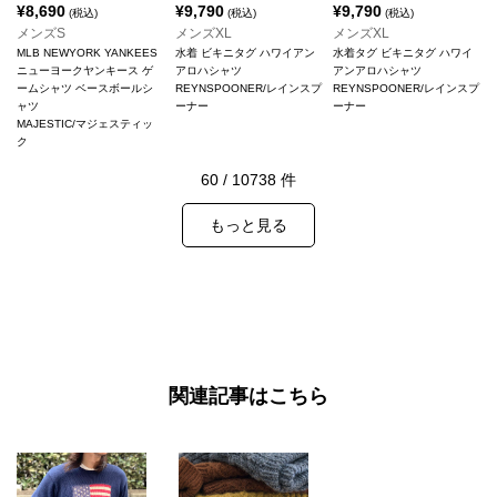
¥
8,690
¥
9,790
¥
9,790
(税込)
(税込)
(税込)
メンズS
メンズXL
メンズXL
MLB NEWYORK YANKEES
水着 ビキニタグ ハワイアン
水着タグ ビキニタグ ハワイ
ニューヨークヤンキース ゲ
アロハシャツ
アンアロハシャツ
ームシャツ ベースボールシ
REYNSPOONER/レインスプ
REYNSPOONER/レインスプ
ャツ
ーナー
ーナー
MAJESTIC/マジェスティッ
ク
60
/
10738
件
もっと見る
関連記事はこちら