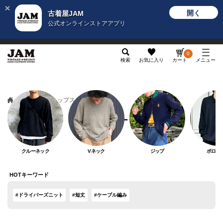
開く
古着屋JAM
公式オンラインストアアプリ
メンズ
レディース
カテゴリ
ヴィンテージ
グッ
0
検索
お気に入り
カート
メニュー
メンズ
トップス
セーター
セーター
クルーネック
Vネック
ジップ
ポロニ
HOTキーワード
#ドライバーズニット
#短丈
#ケーブル編み