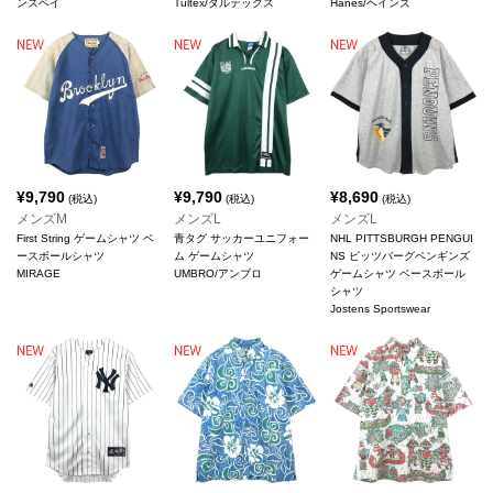
ンズベイ
Tultex/タルテックス
Hanes/ヘインズ
¥
9,790
¥
9,790
¥
8,690
(税込)
(税込)
(税込)
メンズM
メンズL
メンズL
First String ゲームシャツ ベ
青タグ サッカーユニフォー
NHL PITTSBURGH PENGUI
ースボールシャツ
ム ゲームシャツ
NS ピッツバーグペンギンズ
MIRAGE
UMBRO/アンブロ
ゲームシャツ ベースボール
シャツ
Jostens Sportswear