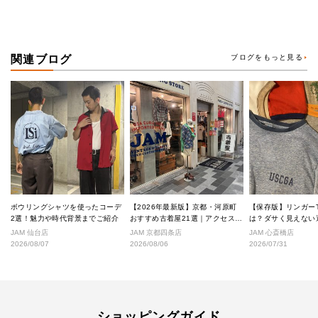
関連ブログ
ブログをもっと見る
ボウリングシャツを使ったコーデ
【2026年最新版】京都・河原町
【保存版】リンガー
2選！魅力や時代背景までご紹介
おすすめ古着屋21選｜アクセス良
は？ダサく見えない
好な絶対行くべきショップ厳選！
なし完全ガイド
JAM 仙台店
JAM 京都四条店
JAM 心斎橋店
2026/08/07
2026/08/06
2026/07/31
ショッピングガイド