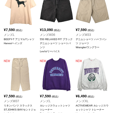
¥
7,590
¥
13,090
¥
7,590
(税込)
(税込)
(税込)
メンズL
メンズW36
メンズW33
BEEFY-T アニマルTシャツ
550 RELAXED FIT ブラック
デニムショーツ ハーフパン
Hanes/ヘインズ
デニムショーツ ショートパ
ツ ジョーツ
ンツ
Wrangler/ラングラー
Levi's/リーバイス
¥
7,590
¥
7,590
¥
6,490
(税込)
(税込)
(税込)
メンズW37
メンズL
メンズXL
リネンパンツ スラックス
カレッジスウェットシャツ
ACTIVEWEAR カレッジスウ
ST.JOHN'S BAY/セントジョ
トレーナー
ェットシャツ トレーナー