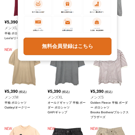
¥
5,390
¥
5,390
¥
5,390
(税込)
(税込)
(税込)
メンズL
メンズL
メンズXL
半袖 ポロシャツ
半袖 ポロシャツ
半袖 ポロシャツ
Levi's/リーバイス
UMBRO/アンブロ
NIKE/ナイキ
無料会員登録はこちら
¥
5,390
¥
5,390
¥
5,390
(税込)
(税込)
(税込)
メンズM
メンズXL
メンズS
半袖 ポロシャツ
オールドギャップ 半袖 ボー
Golden Fleece 半袖 ボーダ
Oakley/オークリー
ダー ポロシャツ
ー ポロシャツ
GAP/ギャップ
Brooks Brothers/ブルックス
ブラザーズ