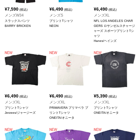
¥
7,590
¥
6,490
¥
6,490
(税込)
(税込)
(税込)
メンズW34
メンズS
メンズXL
スラックスパンツ
プリントTシャツ
NFL LOS ANGELES CHAR
BARRY BRICKEN
NEON
GERS ロサンゼルスチャージ
ャーズ スポーツプリントTシ
ャツ
Hanes/ヘインズ
¥
6,490
¥
6,490
¥
5,390
(税込)
(税込)
(税込)
メンズXL
メンズXL
メンズXL
プリントTシャツ
PRIMAVERA プリマベラ プ
プリントTシャツ
Jerzees/ジャージーズ
リントTシャツ
ONEITA/オニータ
ONEITA/オニータ