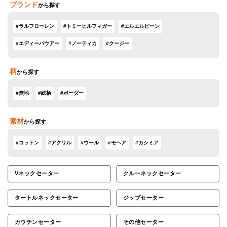
ブランド
から探す
#ラルフローレン
#トミーヒルフィガー
#エルエルビーン
#エディーバウアー
#ノーティカ
#クージー
柄
から探す
#無地
#総柄
#ボーダー
素材
から探す
#コットン
#アクリル
#ウール
#モヘア
#カシミア
Vネックセーター
クルーネックセーター
タートルネックセーター
ジップセーター
カウチンセーター
その他セーター