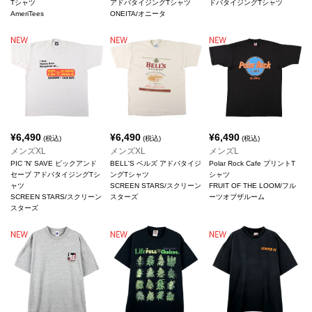
Tシャツ
アドバタイジングTシャツ
ドバタイジングTシャツ
AmeriTees
ONEITA/オニータ
¥
6,490
¥
6,490
¥
6,490
(税込)
(税込)
(税込)
メンズXL
メンズXL
メンズL
PIC 'N' SAVE ピックアンド
BELL'S ベルズ アドバタイジ
Polar Rock Cafe プリントT
セーブ アドバタイジングTシ
ングTシャツ
シャツ
ャツ
SCREEN STARS/スクリーン
FRUIT OF THE LOOM/フル
SCREEN STARS/スクリーン
スターズ
ーツオブザルーム
スターズ