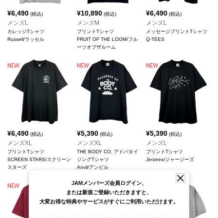
¥
6,490
¥
10,890
¥
6,490
(税込)
(税込)
(税込)
メンズL
メンズM
メンズL
カレッジTシャツ
プリントTシャツ
メッセージプリントTシャツ
Russell/ラッセル
FRUIT OF THE LOOM/フル
Q-TEES
ーツオブザルーム
¥
6,490
¥
5,390
¥
5,390
(税込)
(税込)
(税込)
メンズXL
メンズXL
メンズL
プリントTシャツ
THE BODY CO. アドバタイ
プリントTシャツ
SCREEN STARS/スクリーン
ジングTシャツ
Jerzees/ジャージーズ
スターズ
Anvil/アンビル
JAMメンバーズ会員ログイン、
または新規ご登録いただきますと、
大変お得な特典やサービスがすぐにご利用いただけます。