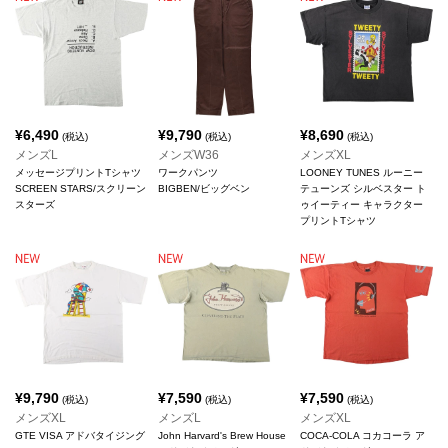
¥
6,490
¥
9,790
¥
8,690
(税込)
(税込)
(税込)
メンズL
メンズW36
メンズXL
メッセージプリントTシャツ
ワークパンツ
LOONEY TUNES ルーニー
SCREEN STARS/スクリーン
BIGBEN/ビッグベン
テューンズ シルベスター ト
スターズ
ゥイーティー キャラクター
プリントTシャツ
¥
9,790
¥
7,590
¥
7,590
(税込)
(税込)
(税込)
メンズXL
メンズL
メンズXL
GTE VISA アドバタイジング
John Harvard's Brew House
COCA-COLA コカコーラ ア