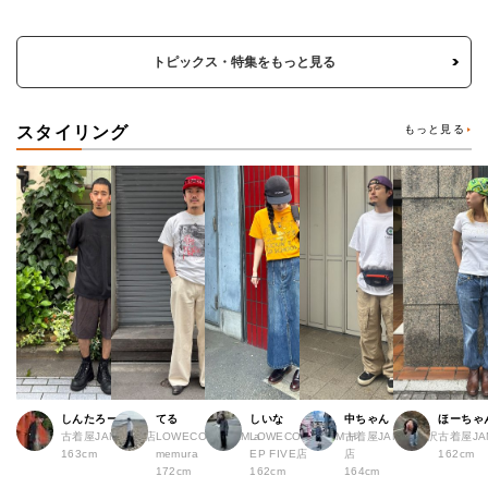
トピックス・特集をもっと見る
スタイリング
もっと見る
しんたろー
てる
しいな
中ちゃん
ほーちゃ
古着屋JAM 仙台店
LOWECO by JAM a
LOWECO by JAM H
古着屋JAM 下北沢
古着屋J
163cm
memura
EP FIVE店
店
162cm
172cm
162cm
164cm