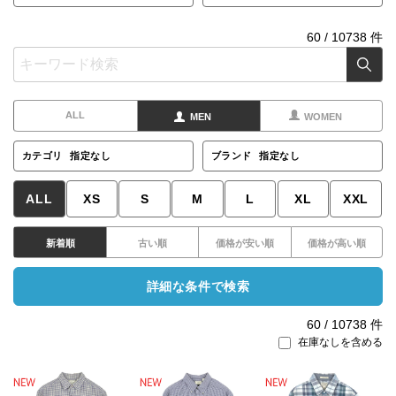
60
/
10738
件
ALL
MEN
WOMEN
カテゴリ
指定なし
ブランド
指定なし
ALL
XS
S
M
L
XL
XXL
新着順
古い順
価格が安い順
価格が高い順
詳細な条件で検索
60
/
10738
件
在庫なしを含める