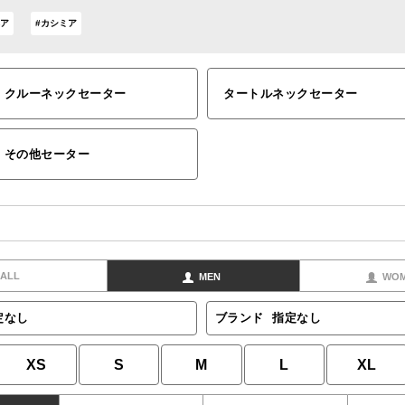
ヘア
#カシミア
クルーネックセーター
タートルネックセーター
その他セーター
ALL
MEN
WO
定なし
ブランド
指定なし
XS
S
M
L
XL