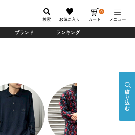
0
検索
お気に入り
カート
メニュー
ブランド
ランキング
絞
り
込
む