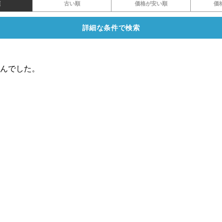
順
古い順
価格が安い順
価
詳細な条件で検索
んでした。