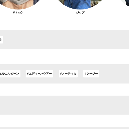
Vネック
ジップ
み
エルエルビーン
#エディーバウアー
#ノーティカ
#クージー