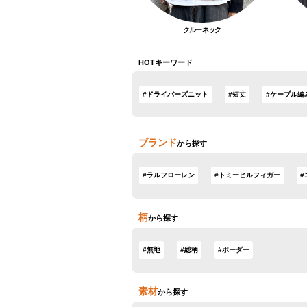
クルーネック
HOTキーワード
#ドライバーズニット
#短丈
#ケーブル編
ブランド
から探す
#ラルフローレン
#トミーヒルフィガー
#
柄
から探す
#無地
#総柄
#ボーダー
素材
から探す