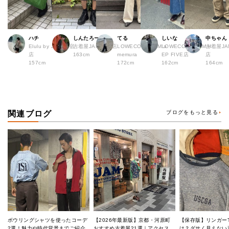
ハチ
しんたろー
てる
しいな
中ちゃん
Elulu by JAM 原宿
古着屋JAM 仙台店
LOWECO by JAM a
LOWECO by JAM H
古着屋JA
店
163cm
memura
EP FIVE店
店
157cm
172cm
162cm
164cm
関連ブログ
ブログをもっと見る
ボウリングシャツを使ったコーデ
【2026年最新版】京都・河原町
【保存版】リンガー
2選！魅力や時代背景までご紹介
おすすめ古着屋21選｜アクセス良
は？ダサく見えない