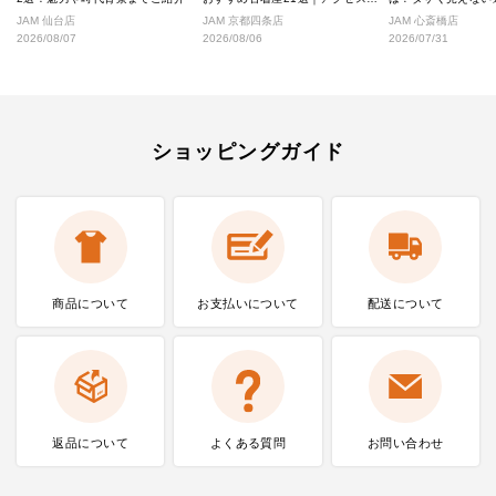
好な絶対行くべきショップ厳選！
なし完全ガイド
JAM 仙台店
JAM 京都四条店
JAM 心斎橋店
2026/08/07
2026/08/06
2026/07/31
ショッピングガイド
商品について
お支払いに
ついて
配送について
返品について
よくある質問
お問い合わせ