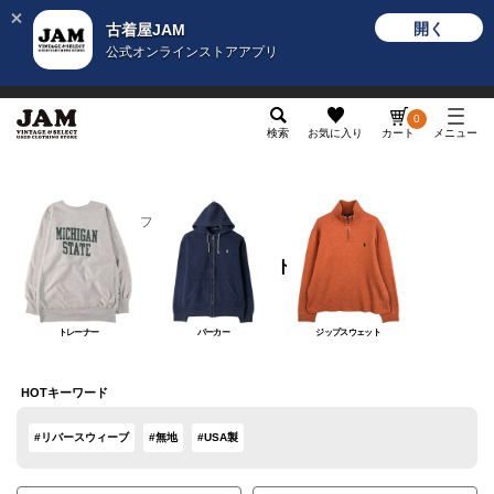
開く
古着屋JAM
公式オンラインストアアプリ
メンズ
レディース
カテゴリ
ヴィンテージ
グッ
0
検索
お気に入り
カート
メニュー
メンズ
トップス
スウェット
スウェット
トレーナー
パーカー
ジップスウェット
HOTキーワード
#リバースウィーブ
#無地
#USA製