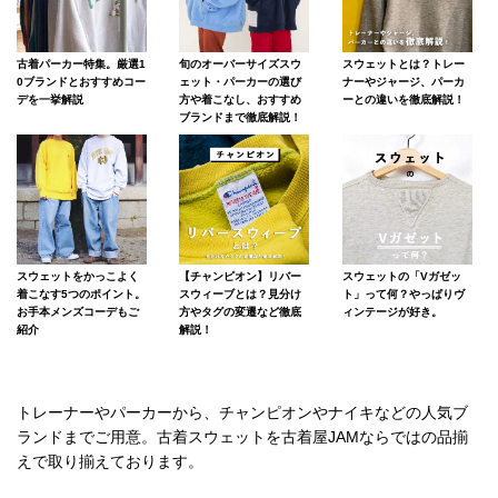
古着パーカー特集。厳選1
旬のオーバーサイズスウ
スウェットとは？トレー
0ブランドとおすすめコー
ェット・パーカーの選び
ナーやジャージ、パーカ
デを一挙解説
方や着こなし、おすすめ
ーとの違いを徹底解説！
ブランドまで徹底解説！
スウェットをかっこよく
【チャンピオン】リバー
スウェットの「Vガゼッ
着こなす5つのポイント。
スウィーブとは？見分け
ト」って何？やっぱりヴ
お手本メンズコーデもご
方やタグの変遷など徹底
ィンテージが好き。
紹介
解説！
トレーナーやパーカーから、チャンピオンやナイキなどの人気ブ
ランドまでご用意。古着スウェットを古着屋JAMならではの品揃
えで取り揃えております。