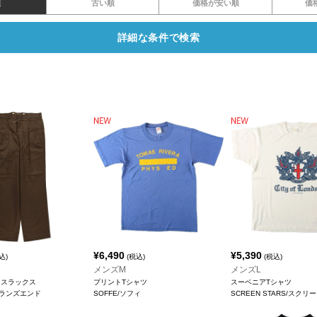
順
古い順
価格が安い順
価
詳細な条件で検索
¥
6,490
¥
5,390
込)
(税込)
(税込)
メンズM
メンズL
 スラックス
プリントTシャツ
スーベニアTシャツ
D/ランズエンド
SOFFE/ソフィ
SCREEN STARS/スク