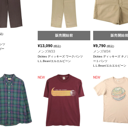
込)
販売開始前
販売開始
ンツ
¥
13,090
¥
9,790
(税込)
(税込)
ガー
メンズW33
メンズW34
Dickies ディッキーズ ワークパンツ
Dickies ディッキーズ チ
L.L.Bean/エルエルビーン
ートパンツ
L.L.Bean/エルエルビーン