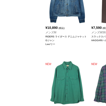
¥
10,890
¥
7,590
(税込)
(税
メンズM
メンズW36
RIDERS ライダース デニムジャケット
スラックスパ
Gジャン
HAGGAR/ハ
Lee/リー