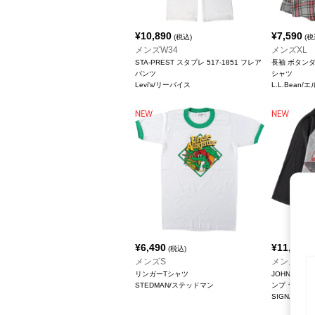
¥
10,890
¥
7,590
(税込)
(税
メンズW34
メンズXL
STA-PREST スタプレ 517-1851 フレア
長袖 ボタン
パンツ
シャツ
Levi's/リーバイス
L.L.Bean
¥
6,490
¥
11,990
(税込)
(
メンズS
メンズS
リンガーTシャツ
JOHN MEL
STEDMAN/ステッドマン
ンプ ラグラン
SIGNAL