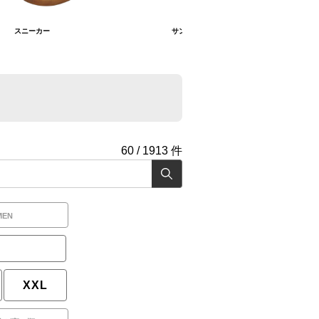
スニーカー
サンダル
60
/
1913
件
MEN
XXL