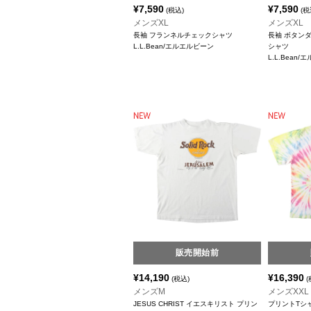
¥
7,590
¥
7,590
(税込)
(税
メンズXL
メンズXL
長袖 フランネルチェックシャツ
長袖 ボタン
L.L.Bean/エルエルビーン
シャツ
L.L.Bean
販売開始前
¥
14,190
¥
16,390
(税込)
(
メンズM
メンズXXL
JESUS CHRIST イエスキリスト プリン
プリントTシ