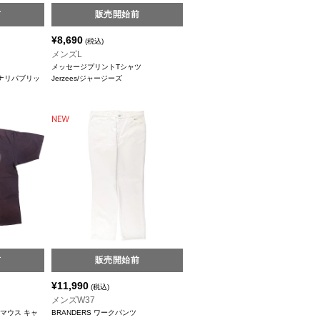
前
販売開始前
¥
8,690
(税込)
メンズL
メッセージプリントTシャツ
バナナリパブリッ
Jerzees/ジャージーズ
前
販売開始前
¥
11,990
(税込)
メンズW37
ーマウス キャ
BRANDERS ワークパンツ