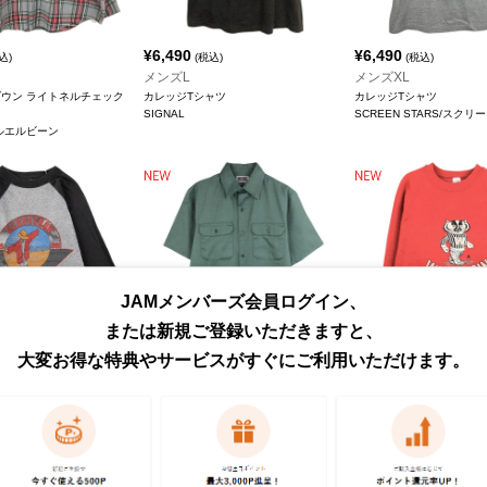
¥
6,490
¥
6,490
込)
(税込)
(税込)
メンズL
メンズXL
ダウン ライトネルチェック
カレッジTシャツ
カレッジTシャツ
SIGNAL
SCREEN STARS/スク
/エルエルビーン
JAMメンバーズ会員ログイン、
または新規ご登録いただきますと、
大変お得な特典やサービスがすぐにご利用いただけます。
¥
4,290
¥
8,690
税込)
(税込)
(税込)
メンズM
メンズXL
LENCAMP ジョンメレンキャ
半袖 ワークシャツ
WISCONSIN ウィスコン
 バンドTシャツ バンT
BIG MAC/ビッグマック
ジ キャラクタースウェット
ーナー
Jerzees/ジャージーズ