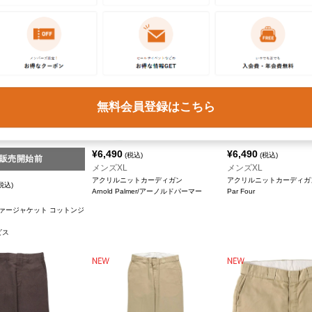
無料会員登録はこちら
¥
6,490
¥
6,490
(税込)
(税込)
販売開始前
メンズXL
メンズXL
アクリルニットカーディガン
アクリルニットカーディガ
税込)
Arnold Palmer/アーノルドパーマー
Par Four
ァージャケット コットンジ
ビス