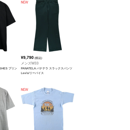
¥
9,790
(税込)
メンズW33
 DISHES プリン
PANATELA パナテラ スラックスパンツ
Levi's/リーバイス