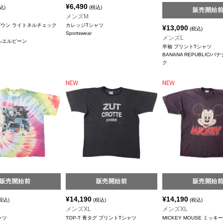
¥
6,490
込)
(税込)
販売開始
メンズM
ダウン ライトネルチェック
カレッジTシャツ
¥
13,090
(税込)
Sportswear
メンズL
/エルエルビーン
半袖 プリントTシャツ
BANANA REPUBLIC/
ク
販売開始前
販売開始前
販売開始
¥
14,190
¥
14,190
税込)
(税込)
(税込)
メンズXL
メンズXL
ャツ
TOP-T 青タグ プリントTシャツ
MICKEY MOUSE ミッキ