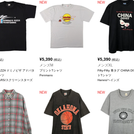
¥
5,390
¥
5,390
込)
(税込)
(税込)
メンズM
メンズXL
 PIZZA ドミノピザ アドバタ
プリントTシャツ
Fifty-Fifty 青タグ CHINA
ャツ
Penmans
トTシャツ
STARS/スクリーンスターズ
Hanes/ヘインズ