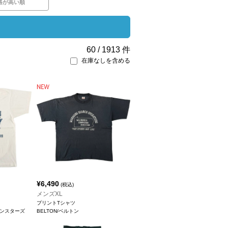
格が高い順
60
/
1913
件
在庫なしを含める
¥
6,490
(税込)
メンズXL
プリントTシャツ
リーンスターズ
BELTON/ベルトン