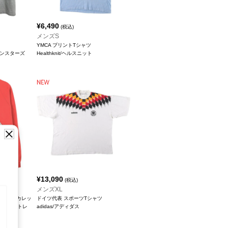
¥
6,490
(税込)
メンズS
YMCA プリントTシャツ
リーンスターズ
Healthknit/ヘルスニット
¥
13,090
(税込)
メンズXL
シン大学 カレッ
ドイツ代表 スポーツTシャツ
シャツ トレ
adidas/アディダス