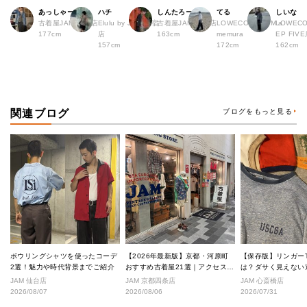
あっしゃー
ハチ
しんたろー
てる
しいな
古着屋JAM 原宿店
Elulu by JAM 原宿
古着屋JAM 仙台店
LOWECO by JAM a
LOWECO
177cm
店
163cm
memura
EP FI
157cm
172cm
162cm
関連ブログ
ブログをもっと見る
ボウリングシャツを使ったコーデ
【2026年最新版】京都・河原町
【保存版】リンガー
2選！魅力や時代背景までご紹介
おすすめ古着屋21選｜アクセス良
は？ダサく見えない
好な絶対行くべきショップ厳選！
なし完全ガイド
JAM 仙台店
JAM 京都四条店
JAM 心斎橋店
2026/08/07
2026/08/06
2026/07/31