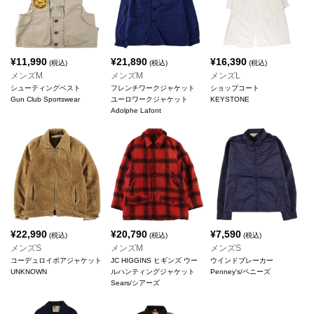
¥
11,990
¥
21,890
¥
16,390
(税込)
(税込)
(税込)
メンズM
メンズM
メンズL
シューティングベスト
フレンチワークジャケット
ショップコート
Gun Club Sportswear
ユーロワークジャケット
KEYSTONE
Adolphe Lafont
¥
22,990
¥
20,790
¥
7,590
(税込)
(税込)
(税込)
メンズS
メンズM
メンズS
コーデュロイボアジャケット
JC HIGGINS ヒギンズ ウー
ウインドブレーカー
UNKNOWN
ルハンティングジャケット
Penney's/ペニーズ
Sears/シアーズ