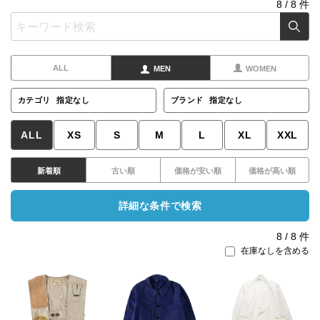
8
/
8
件
ALL
MEN
WOMEN
カテゴリ
指定なし
ブランド
指定なし
ALL
XS
S
M
L
XL
XXL
新着順
古い順
価格が安い順
価格が高い順
詳細な条件で検索
8
/
8
件
在庫なしを含める