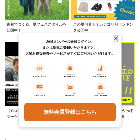
古着でつくる、夏フェススタイルを
この夏何着る？カテゴリ別ランキン
公開中！
グ公開中！
JAMメンバーズ会員ログイン、
または新規ご登録いただきますと、
大変お得な特典やサービスがすぐにご利用いただけます。
【YouTube】ARKnetsコラボ！028
柄ワンピースは夏の切り札、今っぽ
無料会員登録はこちら
マーケットで本気ショッピング
く着るレイヤード＆ミックス術