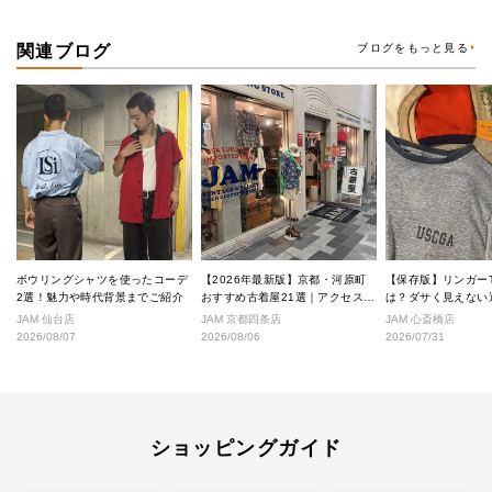
関連ブログ
ブログをもっと見る
ボウリングシャツを使ったコーデ
【2026年最新版】京都・河原町
【保存版】リンガー
2選！魅力や時代背景までご紹介
おすすめ古着屋21選｜アクセス良
は？ダサく見えない
好な絶対行くべきショップ厳選！
なし完全ガイド
JAM 仙台店
JAM 京都四条店
JAM 心斎橋店
2026/08/07
2026/08/06
2026/07/31
ショッピングガイド