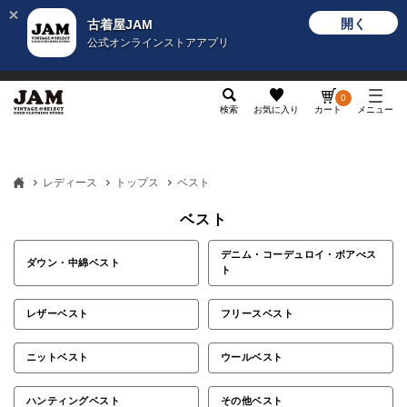
開く
古着屋JAM
公式オンラインストアアプリ
メンズ
レディース
カテゴリ
ヴィンテージ
グッ
0
検索
お気に入り
カート
メニュー
レディース
トップス
ベスト
ベスト
デニム・コーデュロイ・ボアべス
ダウン・中綿ベスト
ト
レザーベスト
フリースベスト
ニットベスト
ウールベスト
ハンティングベスト
その他ベスト