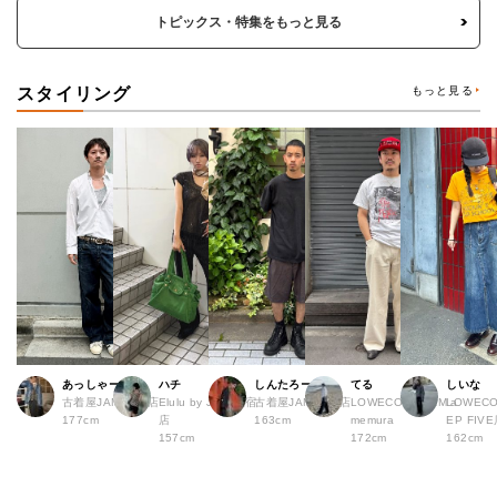
トピックス・特集をもっと見る
スタイリング
もっと見る
あっしゃー
ハチ
しんたろー
てる
しいな
古着屋JAM 原宿店
Elulu by JAM 原宿
古着屋JAM 仙台店
LOWECO by JAM a
LOWECO
177cm
店
163cm
memura
EP FI
157cm
172cm
162cm