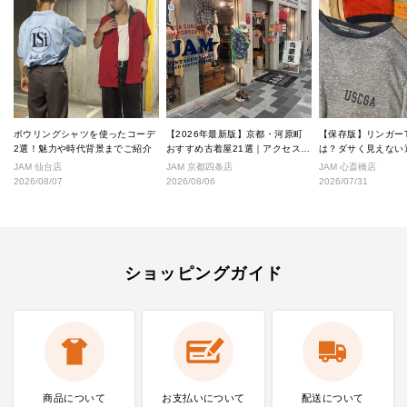
ボウリングシャツを使ったコーデ
【2026年最新版】京都・河原町
【保存版】リンガー
2選！魅力や時代背景までご紹介
おすすめ古着屋21選｜アクセス良
は？ダサく見えない
好な絶対行くべきショップ厳選！
なし完全ガイド
JAM 仙台店
JAM 京都四条店
JAM 心斎橋店
2026/08/07
2026/08/06
2026/07/31
ショッピングガイド
商品について
お支払いに
ついて
配送について