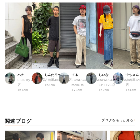
ハチ
しんたろー
てる
しいな
中ちゃん
Elulu by JAM 原宿
古着屋JAM 仙台店
LOWECO by JAM a
LOWECO by JAM H
古着屋JA
店
163cm
memura
EP FIVE店
店
157cm
172cm
162cm
164cm
関連ブログ
ブログをもっと見る