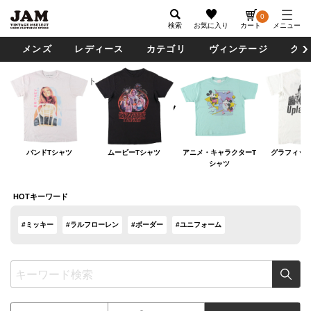
0
検索
お気に入り
カート
メニュー
メンズ
レディース
カテゴリ
ヴィンテージ
グッ
レディース
トップス
Tシャツ
Tシャツ
バンドTシャツ
ムービーTシャツ
アニメ・キャラクターT
グラフィック
シャツ
HOTキーワード
#ミッキー
#ラルフローレン
#ボーダー
#ユニフォーム