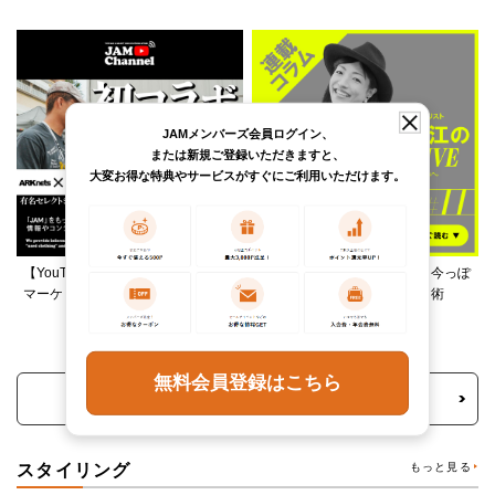
JAMメンバーズ会員ログイン、
または新規ご登録いただきますと、
大変お得な特典やサービスがすぐにご利用いただけます。
【YouTube】ARKnetsコラボ！028
柄ワンピースは夏の切り札、今っぽ
マーケットで本気ショッピング
く着るレイヤード＆ミックス術
無料会員登録はこちら
トピックス・特集をもっと見る
スタイリング
もっと見る