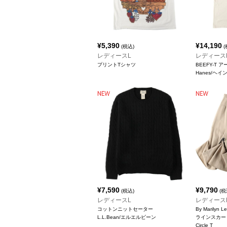
¥
5,390
¥
14,190
(税込)
(
レディースL
レディース
プリントTシャツ
BEEFY-T 
Hanes/ヘイ
¥
7,590
¥
9,790
(税込)
(税
レディースL
レディース
コットンニットセーター
By Marily
L.L.Bean/エルエルビーン
ラインスカー
Circle T