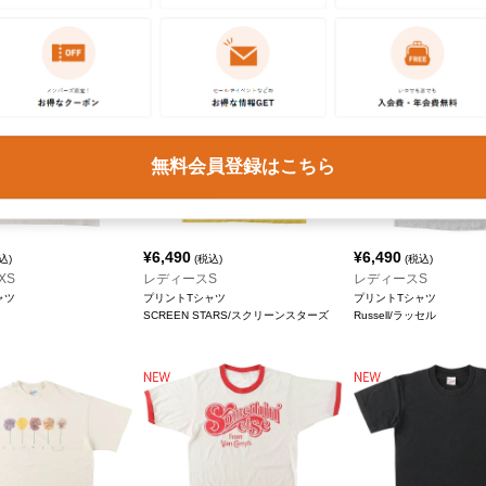
TULTEX/タルテックス
無料会員登録はこちら
¥
6,490
¥
6,490
込)
(税込)
(税込)
XS
レディースS
レディースS
ャツ
プリントTシャツ
プリントTシャツ
SCREEN STARS/スクリーンスターズ
Russell/ラッセル