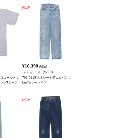
¥
16,390
(税込)
レディースL(W29)
r メトロゴールドウ
701-0115 ストレートデニムパンツ
ジングTシャツ
Levi's/リーバイス