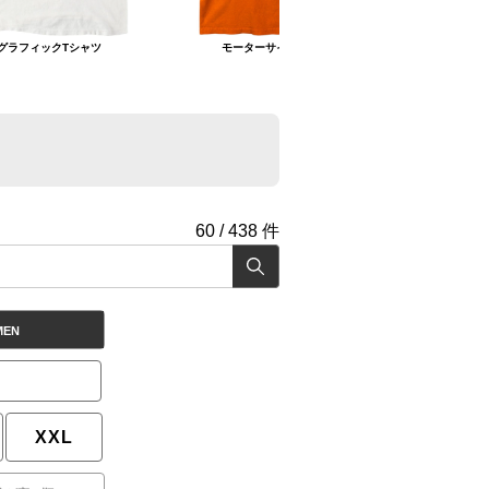
グラフィックTシャツ
モーターサイクルTシャツ
ブ
60
/
438
件
MEN
XXL