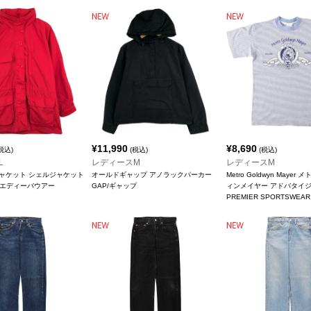
¥
11,990
¥
8,690
税込)
(税込)
(税込)
L
レディースM
レディースM
ャケット シェルジャケット
オールドギャップ アノラックパーカー
Metro Goldwyn Maye
uer/エディーバウアー
GAP/ギャップ
ィンメイヤー アドバタイ
PREMIER SPORTSWEAR