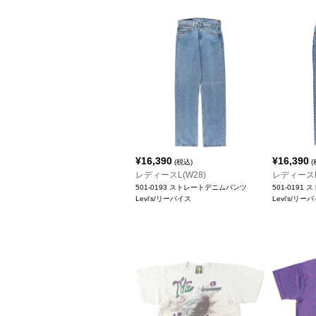
¥
16,390
¥
16,390
(税込)
(
レディースL(W28)
レディースL
501-0193 ストレートデニムパンツ
501-019
Levi's/リーバイス
Levi's/リー