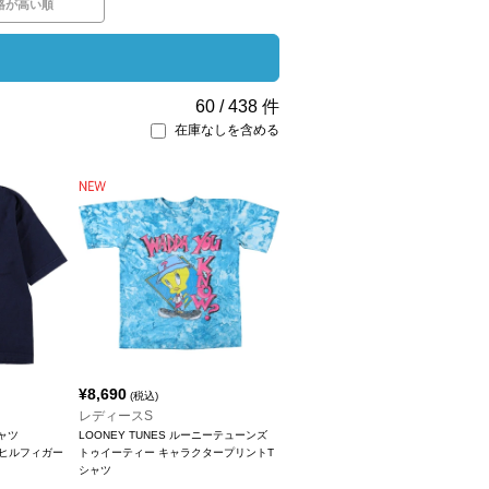
格が高い順
60
/
438
件
在庫なしを含める
¥
8,690
(税込)
レディースS
ャツ
LOONEY TUNES ルーニーテューンズ
ミーヒルフィガー
トゥイーティー キャラクタープリントT
シャツ