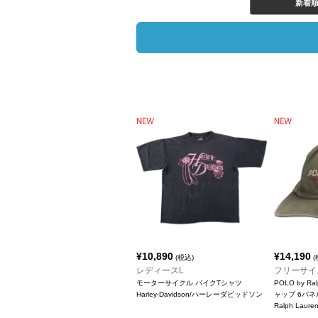
新着
¥
10,890
¥
14,190
(税込)
(
レディースL
フリーサイ
モーターサイクル バイクTシャツ
POLO by R
Harley-Davidson/ハーレーダビッドソン
ャップ 6パ
Ralph Lau