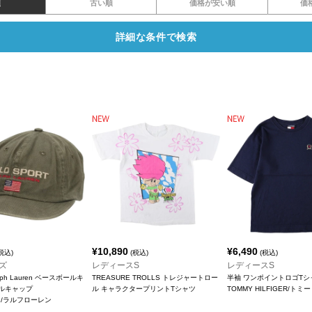
順
古い順
価格が安い順
価
詳細な条件で検索
¥
10,890
¥
6,490
税込)
(税込)
(税込)
ズ
レディースS
レディースS
alph Lauren ベースボールキ
TREASURE TROLLS トレジャートロー
半袖 ワンポイントロゴTシ
ネルキャップ
ル キャラクタープリントTシャツ
TOMMY HILFIGER/ト
ren/ラルフローレン