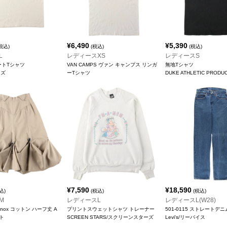
¥
6,490
¥
5,390
税込)
(税込)
(税込)
L
レディースXS
レディースS
アートTシャツ
VAN CAMPS ヴァン キャンプス リンガ
無地Tシャツ
ンズ
ーTシャツ
DUKE ATHLETIC PRODU
¥
7,590
¥
18,590
込)
(税込)
(税込)
M
レディースL
レディースL(W28)
n Lenox コットン ハーフ丈 A
プリントスウェットシャツ トレーナー
501-0115 ストレートデ
ト
SCREEN STARS/スクリーンスターズ
Levi's/リーバイス