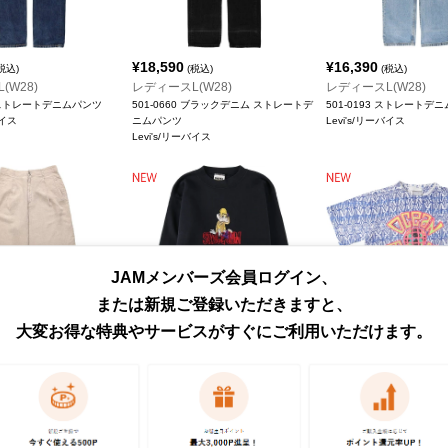
¥
18,590
¥
16,390
税込)
(税込)
(税込)
(W28)
レディースL(W28)
レディースL(W28)
35 ストレートデニムパンツ
501-0660 ブラックデニム ストレートデ
501-0193 ストレートデ
バイス
ニムパンツ
Levi's/リーバイス
Levi's/リーバイス
JAMメンバーズ会員ログイン、
または新規ご登録いただきますと、
大変お得な特典やサービスがすぐにご利用いただけます。
¥
6,490
¥
7,590
込)
(税込)
(税込)
(W28)
レディースM
レディースL
ップ リネンパンツ スラッ
LOONEY TUNES ルーニーテューンズ
銀タグ サーフ スケートT
ローラバニー キャラクタースウェットシ
Ocean pacific/オーシ
プ
ャツ トレーナー