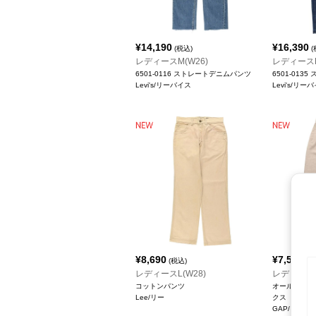
¥
14,190
¥
16,390
(税込)
(
レディースM(W26)
レディースL
6501-0116 ストレートデニムパンツ
6501-01
Levi's/リーバイス
Levi's/リー
¥
8,690
¥
7,590
(税込)
(税
レディースL(W28)
レディースL
コットンパンツ
オールドギャ
Lee/リー
クス
GAP/ギャッ