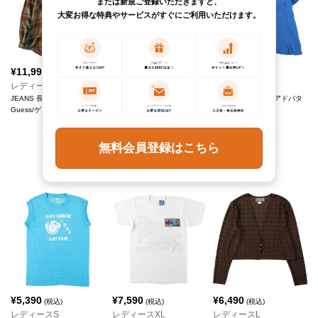
または新規ご登録いただきますと、
大変お得な特典やサービスがすぐにご利用いただけます。
¥
11,990
¥
6,490
(税込)
(税込)
販売終了しました
レディースM
レディースL
JEANS 長袖 レーヨンシャツ
Santora's Pizzeria アドバタ
¥
42,790
(税込)
Guess/ゲス
イジングTシャツ
レディースS
REVERSE WEAVE リバース
ウィーブ LANDS'END ラン
無料会員登録はこちら
ズエンド カレッジ スウェッ
トプルオーバーパーカー
Champion/チャンピオン
¥
5,390
¥
7,590
¥
6,490
(税込)
(税込)
(税込)
レディースS
レディースXL
レディースL