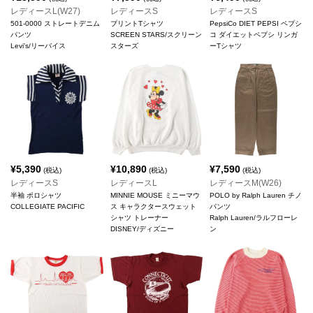
レディースL(W27)
レディースS
レディースS
501-0000 ストレートデニム
プリントTシャツ
PepsiCo DIET PEPSI ペプシ
パンツ
SCREEN STARS/スクリーン
コ ダイエットペプシ リンガ
Levi's/リーバイス
スターズ
ーTシャツ
¥
5,390
¥
10,890
¥
7,590
(税込)
(税込)
(税込)
レディースS
レディースL
レディースM(W26)
半袖 ポロシャツ
MINNIE MOUSE ミニーマウ
POLO by Ralph Lauren チノ
COLLEGIATE PACIFIC
ス キャラクタースウェット
パンツ
シャツ トレーナー
Ralph Lauren/ラルフローレ
DISNEY/ディズニー
ン