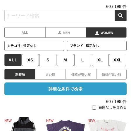
60
/
198
件
ALL
MEN
WOMEN
カテゴリ
指定なし
ブランド
指定なし
ALL
XS
S
M
L
XL
XXL
新着順
古い順
価格が安い順
価格が高い順
詳細な条件で検索
60
/
198
件
在庫なしを含める