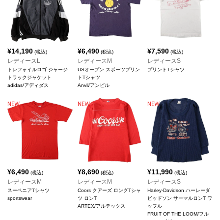
¥
14,190
¥
6,490
¥
7,590
(税込)
(税込)
(税込)
レディースL
レディースM
レディースS
トレフォイルロゴ ジャージ
USオープン スポーツプリン
プリントTシャツ
トラックジャケット
トTシャツ
adidas/アディダス
Anvil/アンビル
¥
6,490
¥
8,690
¥
11,990
(税込)
(税込)
(税込)
レディースM
レディースM
レディースS
スーベニアTシャツ
Coors クアーズ ロングTシャ
Harley-Davidson ハーレーダ
sportswear
ツ ロンT
ビッドソン サーマルロンT ワ
ARTEX/アルテックス
ッフル
FRUIT OF THE LOOM/フル