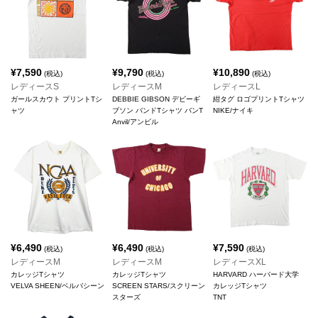
¥
7,590
¥
9,790
¥
10,890
(税込)
(税込)
(税込)
レディースS
レディースM
レディースL
ガールスカウト プリントTシ
DEBBIE GIBSON デビーギ
紺タグ ロゴプリントTシャツ
ャツ
ブソン バンドTシャツ バンT
NIKE/ナイキ
Anvil/アンビル
¥
6,490
¥
6,490
¥
7,590
(税込)
(税込)
(税込)
レディースM
レディースM
レディースXL
カレッジTシャツ
カレッジTシャツ
HARVARD ハーバード大学
VELVA SHEEN/ベルバシーン
SCREEN STARS/スクリーン
カレッジTシャツ
スターズ
TNT