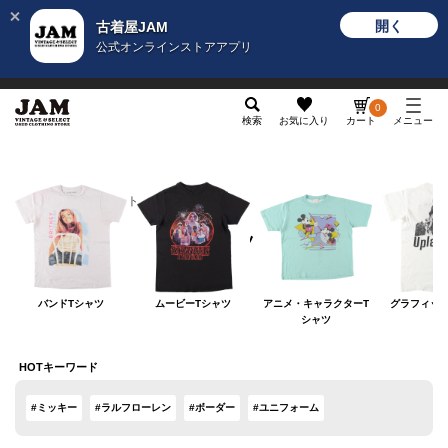
開く
古着屋JAM
公式オンラインストアアプリ
メンズ
レディース
カテゴリ
ヴィンテージ
グッ
0
検索
お気に入り
カート
メニュー
レディース
トップス
Tシャツ
Tシャツ
バンドTシャツ
ムービーTシャツ
アニメ・キャラクターT
グラフィック
シャツ
HOTキーワード
#ミッキー
#ラルフローレン
#ボーダー
#ユニフォーム