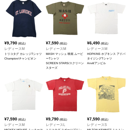
¥
9,790
¥
7,590
¥
6,490
(税込)
(税込)
(税込)
レディースM
レディースM
レディースM
トリコタグ カレッジTシャツ
MASH マッシュ 映画 ムービ
HOPKINS ホプキンス アドバ
Champion/チャンピオン
ーTシャツ
タイジングTシャツ
SCREEN STARS/スクリーン
Anvil/アンビル
スターズ
¥
7,590
¥
9,790
¥
7,590
(税込)
(税込)
(税込)
レディースM
レディースL
レディースS
MICKEY MOUSE ミッキーマ
トリコタグ スポーツプリン
MILTON KEMNITZ ミルトン