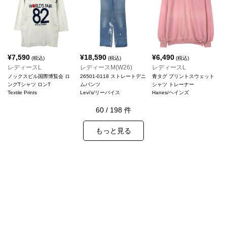
¥
7,590
¥
18,590
¥
6,490
(税込)
(税込)
(税込)
レディースL
レディースM(W26)
レディースL
ノックスビル国際博覧会 ロ
26501-0118 ストレートデニ
青タグ プリントスウェット
ングTシャツ ロンT
ムパンツ
シャツ トレーナー
Textile Prints
Levi's/リーバイス
Hanes/ヘインズ
60
/
198
件
もっと見る