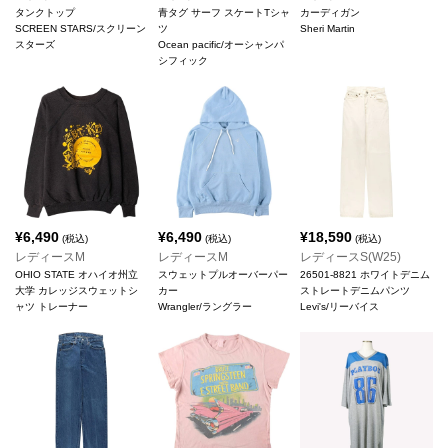
タンクトップ
青タグ サーフ スケートTシャ
カーディガン
SCREEN STARS/スクリーン
ツ
Sheri Martin
スターズ
Ocean pacific/オーシャンパ
シフィック
¥
6,490
¥
6,490
¥
18,590
(税込)
(税込)
(税込)
レディースM
レディースM
レディースS(W25)
OHIO STATE オハイオ州立
スウェットプルオーバーパー
26501-8821 ホワイトデニム
大学 カレッジスウェットシ
カー
ストレートデニムパンツ
ャツ トレーナー
Wrangler/ラングラー
Levi's/リーバイス