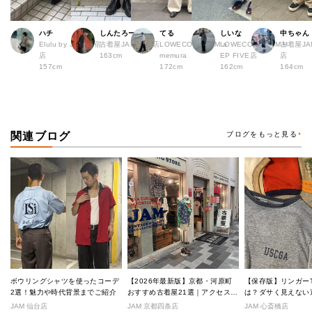
ハチ
しんたろー
てる
しいな
中ちゃん
Elulu by JAM 原宿
古着屋JAM 仙台店
LOWECO by JAM a
LOWECO by JAM H
古着屋JA
店
163cm
memura
EP FIVE店
店
157cm
172cm
162cm
164cm
関連ブログ
ブログをもっと見る
ボウリングシャツを使ったコーデ
【2026年最新版】京都・河原町
【保存版】リンガー
2選！魅力や時代背景までご紹介
おすすめ古着屋21選｜アクセス良
は？ダサく見えない
好な絶対行くべきショップ厳選！
なし完全ガイド
JAM 仙台店
JAM 京都四条店
JAM 心斎橋店