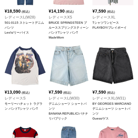
¥
18,590
¥
14,190
¥
7,590
(税込)
(税込)
(税込)
レディースL(W28)
レディースXS
レディースXL
501-0115 ストレートデニム
BRUCE SPRINGSTEEN ブ
Tシャツワンピース
パンツ
ルーススプリングスティーン
PLAYBOY/プレイボーイ
Levi's/リーバイス
バンドTシャツ バンT
MadeWorn
¥
13,090
¥
7,590
¥
7,590
(税込)
(税込)
(税込)
レディースS
レディースL(W30)
レディースXL(W31)
モーリーハチェット ラグラ
デニムショーツ ショートパ
BY GEORGES MARCIANO
ン バンドTシャツ バンT
ンツ
デニムショーツ ショートパ
BANANA REPUBLIC/バナナ
ンツ
リパブリック
Guess/ゲス