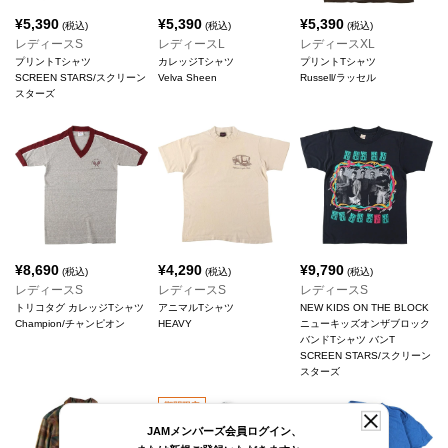
¥
5,390
¥
5,390
¥
5,390
(税込)
(税込)
(税込)
レディースS
レディースL
レディースXL
プリントTシャツ
カレッジTシャツ
プリントTシャツ
SCREEN STARS/スクリーン
Velva Sheen
Russell/ラッセル
スターズ
¥
8,690
¥
4,290
¥
9,790
(税込)
(税込)
(税込)
レディースS
レディースS
レディースS
トリコタグ カレッジTシャツ
アニマルTシャツ
NEW KIDS ON THE BLOCK
Champion/チャンピオン
HEAVY
ニューキッズオンザブロック
バンドTシャツ バンT
SCREEN STARS/スクリーン
スターズ
期間限定
JAMメンバーズ会員ログイン、