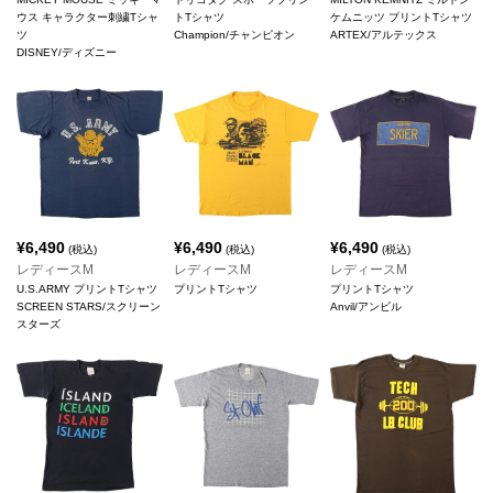
ウス キャラクター刺繍Tシャ
トTシャツ
ケムニッツ プリントTシャツ
ツ
Champion/チャンピオン
ARTEX/アルテックス
DISNEY/ディズニー
¥
6,490
¥
6,490
¥
6,490
(税込)
(税込)
(税込)
レディースM
レディースM
レディースM
U.S.ARMY プリントTシャツ
プリントTシャツ
プリントTシャツ
SCREEN STARS/スクリーン
Anvil/アンビル
スターズ