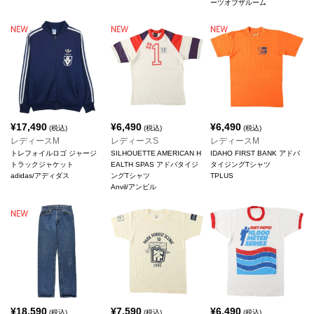
ーツオブザルーム
¥
17,490
¥
6,490
¥
6,490
(税込)
(税込)
(税込)
レディースM
レディースS
レディースM
トレフォイルロゴ ジャージ
SILHOUETTE AMERICAN H
IDAHO FIRST BANK アドバ
トラックジャケット
EALTH SPAS アドバタイジ
タイジングTシャツ
adidas/アディダス
ングTシャツ
TPLUS
Anvil/アンビル
¥
18,590
¥
7,590
¥
6,490
(税込)
(税込)
(税込)