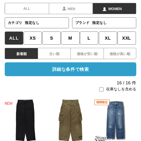
ALL
MEN
WOMEN
カテゴリ
指定なし
ブランド
指定なし
ALL
XS
S
M
L
XL
XXL
新着順
古い順
価格が安い順
価格が高い順
詳細な条件で検索
16
/
16
件
在庫なしを含める
期間限定