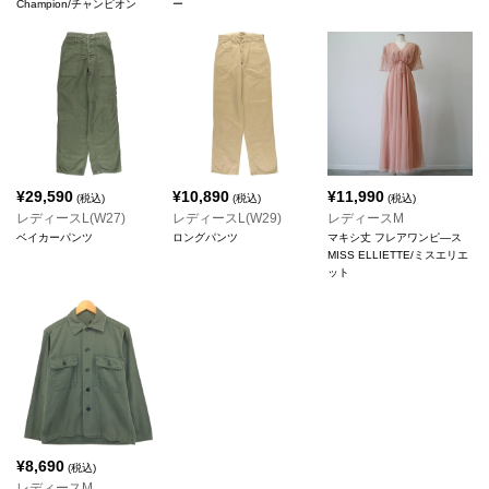
Champion/チャンピオン
ー
¥
29,590
¥
10,890
¥
11,990
(税込)
(税込)
(税込)
レディースL(W27)
レディースL(W29)
レディースM
ベイカーパンツ
ロングパンツ
マキシ丈 フレアワンピ―ス
MISS ELLIETTE/ミスエリエ
ット
¥
8,690
(税込)
レディースM