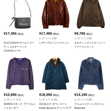
¥
17,490
¥
17,490
¥
9,790
(税込)
(税込)
(税込)
-
レディースM
レディースM
OLD COACH オールドコー
レザーブルゾンジャケット
キルティングジャケット パ
チ ショルダーバッグ
ファージャケット
COACH/コーチ
¥
10,890
¥
18,590
¥
14,190
(税込)
(税込)
(税込)
レディースS
レディースXL
レディースM
DORAN Vネック アクリルニ
日の出タグ ダウンコート
デニムジャケット Gジャン
ットセーター
Eddie Bauer/エディーバウア
Madewell