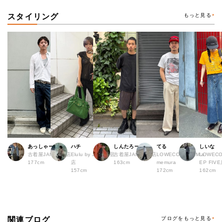
スタイリング
もっと見る
あっしゃー
ハチ
しんたろー
てる
しいな
古着屋JAM 原宿店
Elulu by JAM 原宿
古着屋JAM 仙台店
LOWECO by JAM a
LOWECO
177cm
店
163cm
memura
EP FI
157cm
172cm
162cm
関連ブログ
ブログをもっと見る