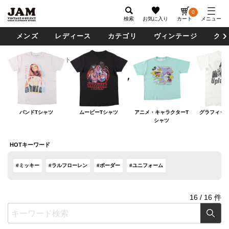
0
検索
お気に入り
カート
メニュー
メンズ
レディース
カテゴリ
ヴィンテージ
グッ
レディース
トップス
Tシャツ
Tシャツ
バンドTシャツ
ムービーTシャツ
アニメ・キャラクターT
グラフィック
シャツ
HOTキーワード
#ミッキー
#ラルフローレン
#ボーダー
#ユニフォーム
16
/
16
件