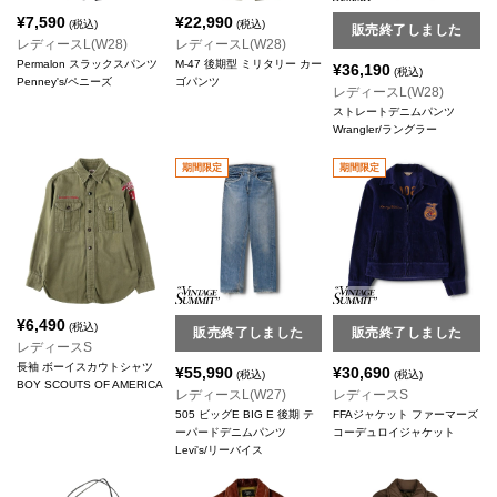
¥
7,590
¥
22,990
(税込)
(税込)
販売終了しました
レディースL(W28)
レディースL(W28)
Permalon スラックスパンツ
M-47 後期型 ミリタリー カー
¥
36,190
(税込)
Penney's/ペニーズ
ゴパンツ
レディースL(W28)
ストレートデニムパンツ
Wrangler/ラングラー
期間限定
期間限定
¥
6,490
(税込)
販売終了しました
販売終了しました
レディースS
長袖 ボーイスカウトシャツ
¥
55,990
¥
30,690
(税込)
(税込)
BOY SCOUTS OF AMERICA
レディースL(W27)
レディースS
505 ビッグE BIG E 後期 テ
FFAジャケット ファーマーズ
ーパードデニムパンツ
コーデュロイジャケット
Levi's/リーバイス