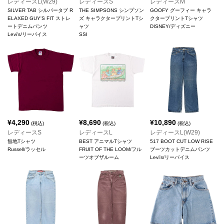
レディースL(W29)
レディースS
レディースM
SILVER TAB シルバータブ R
THE SIMPSONS シンプソン
GOOFY グーフィー キャラ
ELAXED GUY'S FIT ストレ
ズ キャラクタープリントTシ
クタープリントTシャツ
ートデニムパンツ
ャツ
DISNEY/ディズニー
Levi's/リーバイス
SSI
¥
4,290
¥
8,690
¥
10,890
(税込)
(税込)
(税込)
レディースS
レディースL
レディースL(W29)
無地Tシャツ
BEST アニマルTシャツ
517 BOOT CUT LOW RISE
Russell/ラッセル
FRUIT OF THE LOOM/フル
ブーツカットデニムパンツ
ーツオブザルーム
Levi's/リーバイス