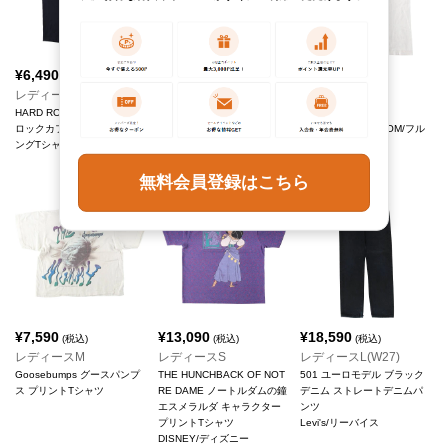
¥
6,490
¥
5,390
¥
7,590
(税込)
(税込)
(税込)
レディースM
レディースM
レディースS
HARD ROCK CAFE ハード
HARVARD ハーバード大学
プリントTシャツ
ロックカフェ アドバタイジ
カレッジTシャツ
FRUIT OF THE LOOM/フル
ングTシャツ
FRUIT OF THE LOOM/フル
ーツオブザルーム
ーツオブザルーム
無料会員登録はこちら
¥
7,590
¥
13,090
¥
18,590
(税込)
(税込)
(税込)
レディースM
レディースS
レディースL(W27)
Goosebumps グースパンプ
THE HUNCHBACK OF NOT
501 ユーロモデル ブラック
ス プリントTシャツ
RE DAME ノートルダムの鐘
デニム ストレートデニムパ
エスメラルダ キャラクター
ンツ
プリントTシャツ
Levi's/リーバイス
DISNEY/ディズニー