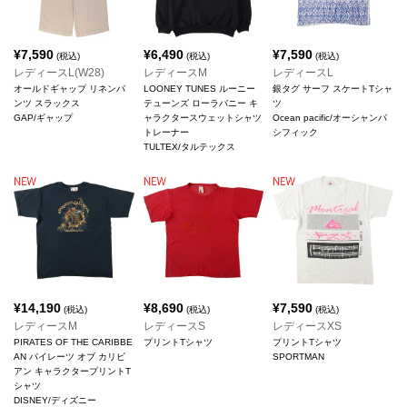
¥
7,590
¥
6,490
¥
7,590
(税込)
(税込)
(税込)
レディースL(W28)
レディースM
レディースL
オールドギャップ リネンパ
LOONEY TUNES ルーニー
銀タグ サーフ スケートTシャ
ンツ スラックス
テューンズ ローラバニー キ
ツ
GAP/ギャップ
ャラクタースウェットシャツ
Ocean pacific/オーシャンパ
トレーナー
シフィック
TULTEX/タルテックス
¥
14,190
¥
8,690
¥
7,590
(税込)
(税込)
(税込)
レディースM
レディースS
レディースXS
PIRATES OF THE CARIBBE
プリントTシャツ
プリントTシャツ
AN パイレーツ オブ カリビ
SPORTMAN
アン キャラクタープリントT
シャツ
DISNEY/ディズニー