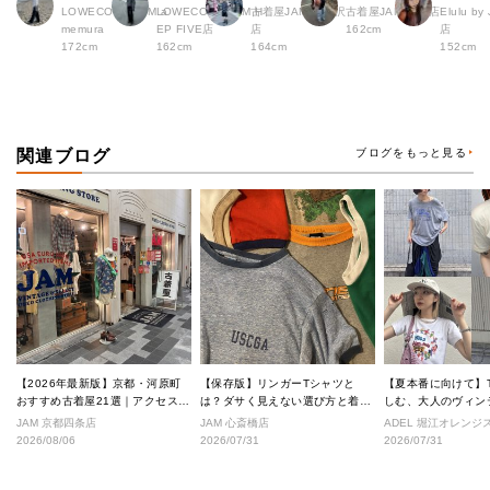
LOWECO by JAM a
LOWECO by JAM H
古着屋JAM 下北沢
古着屋JAM 広島店
Elulu b
memura
EP FIVE店
店
162cm
店
172cm
162cm
164cm
152cm
関連ブログ
ブログをもっと見る
【2026年最新版】京都・河原町
【保存版】リンガーTシャツと
【夏本番に向けて】
おすすめ古着屋21選｜アクセス良
は？ダサく見えない選び方と着こ
しむ、大人のヴィン
好な絶対行くべきショップ厳選！
なし完全ガイド
ル
JAM 京都四条店
JAM 心斎橋店
ADEL 堀江オレン
2026/08/06
2026/07/31
2026/07/31