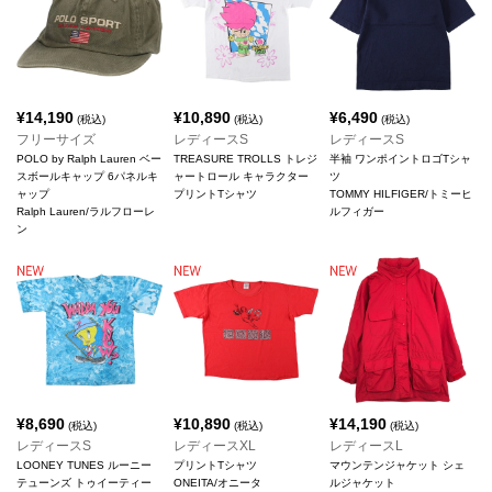
¥
14,190
¥
10,890
¥
6,490
(税込)
(税込)
(税込)
フリーサイズ
レディースS
レディースS
POLO by Ralph Lauren ベー
TREASURE TROLLS トレジ
半袖 ワンポイントロゴTシャ
スボールキャップ 6パネルキ
ャートロール キャラクター
ツ
ャップ
プリントTシャツ
TOMMY HILFIGER/トミーヒ
Ralph Lauren/ラルフローレ
ルフィガー
ン
¥
8,690
¥
10,890
¥
14,190
(税込)
(税込)
(税込)
レディースS
レディースXL
レディースL
LOONEY TUNES ルーニー
プリントTシャツ
マウンテンジャケット シェ
テューンズ トゥイーティー
ONEITA/オニータ
ルジャケット