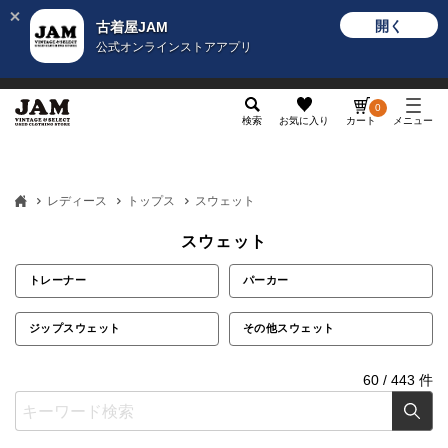
開く
古着屋JAM
公式オンラインストアアプリ
メンズ
レディース
カテゴリ
ヴィンテージ
グッ
0
検索
お気に入り
カート
メニュー
レディース
トップス
スウェット
スウェット
トレーナー
パーカー
ジップスウェット
その他スウェット
60
/
443
件