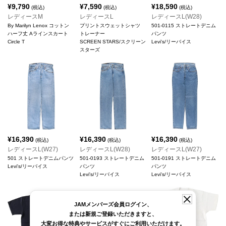
¥
9,790
¥
7,590
¥
18,590
(税込)
(税込)
(税込)
レディースM
レディースL
レディースL(W28)
By Marilyn Lenox コットン
プリントスウェットシャツ
501-0115 ストレートデニム
ハーフ丈 Aラインスカート
トレーナー
パンツ
Circle T
SCREEN STARS/スクリーン
Levi's/リーバイス
スターズ
¥
16,390
¥
16,390
¥
16,390
(税込)
(税込)
(税込)
レディースL(W27)
レディースL(W28)
レディースL(W27)
501 ストレートデニムパンツ
501-0193 ストレートデニム
501-0191 ストレートデニム
Levi's/リーバイス
パンツ
パンツ
Levi's/リーバイス
Levi's/リーバイス
JAMメンバーズ会員ログイン、
または新規ご登録いただきますと、
大変お得な特典やサービスがすぐにご利用いただけます。