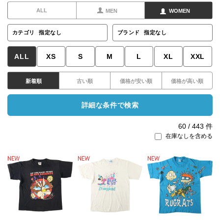
ALL
MEN
WOMEN
カテゴリ
指定なし
ブランド
指定なし
ALL
XS
S
M
L
XL
XXL
新着順
古い順
価格が安い順
価格が高い順
詳細な条件で検索
60
/
443
件
在庫なしを含める