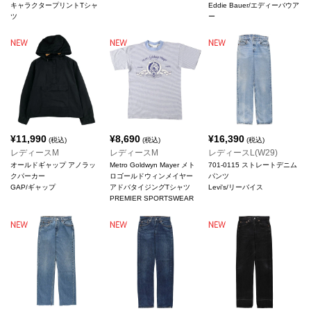
キャラクタープリントTシャ
Eddie Bauer/エディーバウア
ツ
ー
¥
11,990
¥
8,690
¥
16,390
(税込)
(税込)
(税込)
レディースM
レディースM
レディースL(W29)
オールドギャップ アノラッ
Metro Goldwyn Mayer メト
701-0115 ストレートデニム
クパーカー
ロゴールドウィンメイヤー
パンツ
GAP/ギャップ
アドバタイジングTシャツ
Levi's/リーバイス
PREMIER SPORTSWEAR