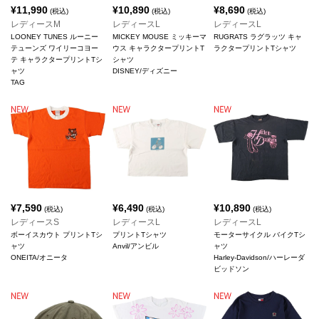
¥
11,990
¥
10,890
¥
8,690
(税込)
(税込)
(税込)
レディースM
レディースL
レディースL
LOONEY TUNES ルーニー
MICKEY MOUSE ミッキーマ
RUGRATS ラグラッツ キャ
テューンズ ワイリーコヨー
ウス キャラクタープリントT
ラクタープリントTシャツ
テ キャラクタープリントTシ
シャツ
ャツ
DISNEY/ディズニー
TAG
¥
7,590
¥
6,490
¥
10,890
(税込)
(税込)
(税込)
レディースS
レディースL
レディースL
ボーイスカウト プリントTシ
プリントTシャツ
モーターサイクル バイクTシ
ャツ
Anvil/アンビル
ャツ
ONEITA/オニータ
Harley-Davidson/ハーレーダ
ビッドソン