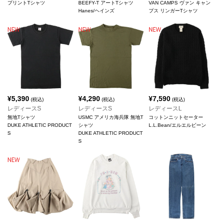
プリントTシャツ
BEEFY-T アートTシャツ
VAN CAMPS ヴァン キャン
Hanes/ヘインズ
プス リンガーTシャツ
¥
5,390
¥
4,290
¥
7,590
(税込)
(税込)
(税込)
レディースS
レディースS
レディースL
無地Tシャツ
USMC アメリカ海兵隊 無地T
コットンニットセーター
DUKE ATHLETIC PRODUCT
シャツ
L.L.Bean/エルエルビーン
S
DUKE ATHLETIC PRODUCT
S