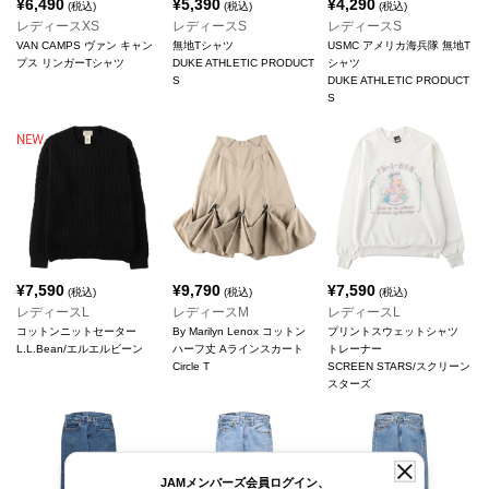
¥
6,490
¥
5,390
¥
4,290
(税込)
(税込)
(税込)
レディースXS
レディースS
レディースS
VAN CAMPS ヴァン キャン
無地Tシャツ
USMC アメリカ海兵隊 無地T
プス リンガーTシャツ
DUKE ATHLETIC PRODUCT
シャツ
S
DUKE ATHLETIC PRODUCT
S
¥
7,590
¥
9,790
¥
7,590
(税込)
(税込)
(税込)
レディースL
レディースM
レディースL
コットンニットセーター
By Marilyn Lenox コットン
プリントスウェットシャツ
L.L.Bean/エルエルビーン
ハーフ丈 Aラインスカート
トレーナー
Circle T
SCREEN STARS/スクリーン
スターズ
JAMメンバーズ会員ログイン、