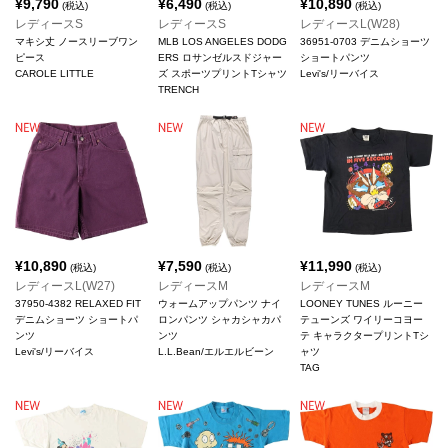
¥
9,790
¥
6,490
¥
10,890
(税込)
(税込)
(税込)
レディースS
レディースS
レディースL(W28)
マキシ丈 ノースリーブワン
MLB LOS ANGELES DODG
36951-0703 デニムショーツ
ピース
ERS ロサンゼルスドジャー
ショートパンツ
CAROLE LITTLE
ズ スポーツプリントTシャツ
Levi's/リーバイス
TRENCH
¥
10,890
¥
7,590
¥
11,990
(税込)
(税込)
(税込)
レディースL(W27)
レディースM
レディースM
37950-4382 RELAXED FIT
ウォームアップパンツ ナイ
LOONEY TUNES ルーニー
デニムショーツ ショートパ
ロンパンツ シャカシャカパ
テューンズ ワイリーコヨー
ンツ
ンツ
テ キャラクタープリントTシ
Levi's/リーバイス
L.L.Bean/エルエルビーン
ャツ
TAG