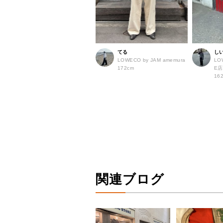
てる
し
LOWECO by JAM amemura
LO
172cm
E
16
関連ブログ