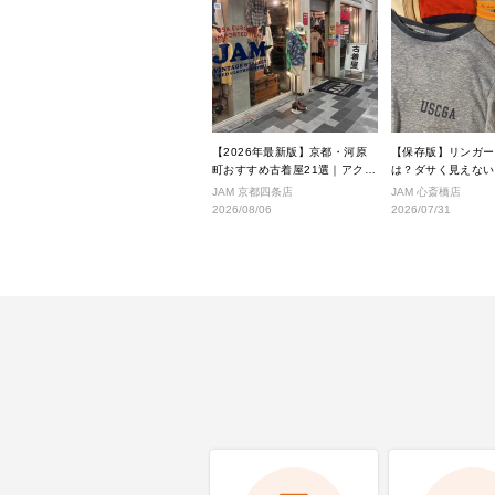
【2026年最新版】京都・河原
【保存版】リンガー
町おすすめ古着屋21選｜アクセ
は？ダサく見えない
ス良好な絶対行くべきショップ
こなし完全ガイド
JAM 京都四条店
JAM 心斎橋店
厳選！
2026/08/06
2026/07/31