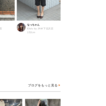
なっちゃん
島店
Elulu by JAM 下北沢店
152cm
ブログをもっと見る