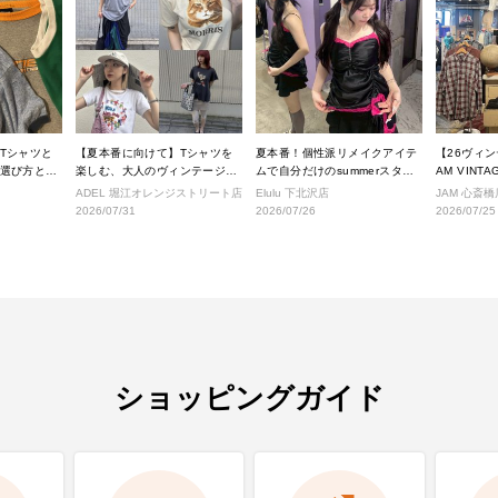
Tシャツと
【夏本番に向けて】Tシャツを
夏本番！個性派リメイクアイテ
【26ヴィ
選び方と着
楽しむ、大人のヴィンテージス
ムで自分だけのsummerスタイ
AM VINT
タイル
ルへ！
に入荷され
ADEL 堀江オレンジストリート店
Elulu 下北沢店
JAM 心斎橋
テムをご紹
2026/07/31
2026/07/26
2026/07/25
ショッピングガイド