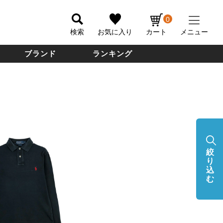
0
検索
お気に入り
カート
メニュー
ブランド
ランキング
絞
り
込
む