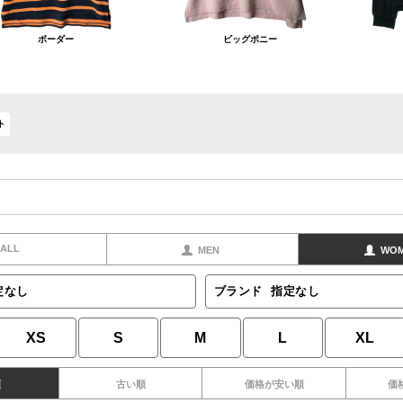
ボーダー
ビッグポニー
ト
ALL
MEN
WO
定なし
ブランド
指定なし
XS
S
M
L
XL
順
古い順
価格が安い順
価