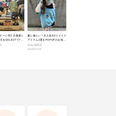
ンテージ市】古着屋J
夏に着たい！大人気SSリメイク
AGE＆SELECTで7月
アイテム2選＆POPUPのお知ら
るヴィンテージアイ
せ
店
Elulu 福岡店
介。
2026/07/24