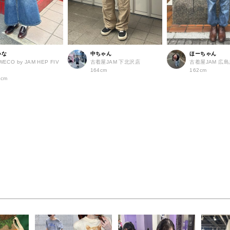
いな
中ちゃん
ほーちゃん
WECO by JAM HEP FIV
古着屋JAM 下北沢店
古着屋JAM 広
店
164cm
162cm
2cm