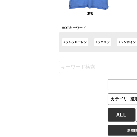
無地
HOTキーワード
#ラルフローレン
#ラコステ
#ワンポイン
カテゴリ
指
ALL
新着