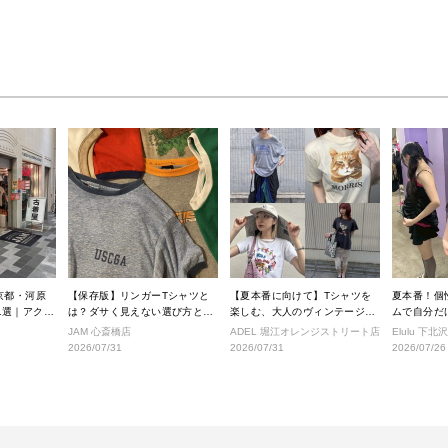
京都・河原
【保存版】リンガーTシャツと
【夏本番に向けて】Tシャツを
夏本番！個
1選｜アクセ
は？ダサく見えない選び方と着
楽しむ、大人のヴィンテージス
ムで自分だけ
きショップ
こなし完全ガイド
タイル
ルへ！
JAM 心斎橋店
ADEL 堀江オレンジストリート店
Elulu 下北
2026/07/31
2026/07/31
2026/07/26