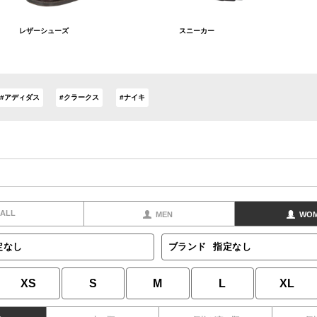
レザーシューズ
スニーカー
#アディダス
#クラークス
#ナイキ
ALL
MEN
WO
定なし
ブランド
指定なし
XS
S
M
L
XL