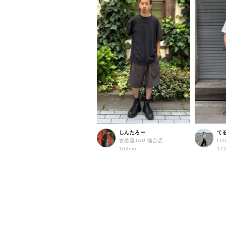
しんたろー
て
古着屋JAM 仙台店
LO
163cm
17