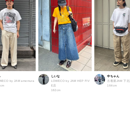
る
しいな
中ちゃん
WECO by JAM amemura
LOWECO by JAM HEP FIV
古着屋JAM 下
2cm
E店
164cm
162cm