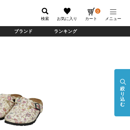
0
検索
お気に入り
カート
メニュー
ブランド
ランキング
絞
り
込
む