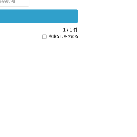
格が高い順
1
/
1
件
在庫なしを含める