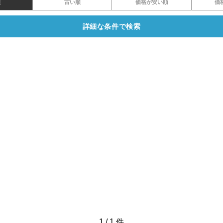
順
古い順
価格が安い順
価
詳細な条件で検索
1
/
1
件