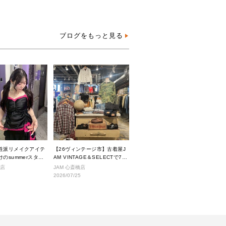
ブログをもっと見る
性派リメイクアイテ
【26ヴィンテージ市】古着屋J
のsummerスタイ
AM VINTAGE＆SELECTで7月
に入荷されるヴィンテージアイ
沢店
JAM 心斎橋店
テムをご紹介。
2026/07/25