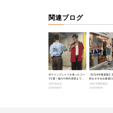
関連ブログ
ボウリングシャツを使ったコー
【2026年最新版】
デ2選！魅力や時代背景までご
町おすすめ古着屋2
紹介
ス良好な絶対行くべ
JAM 仙台店
JAM 京都四条店
厳選！
2026/08/07
2026/08/06