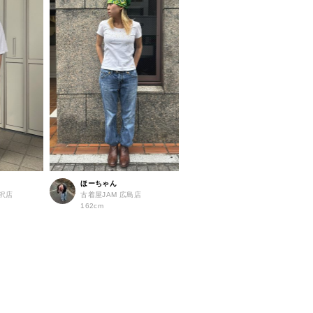
ほーちゃん
北沢店
古着屋JAM 広島店
162cm