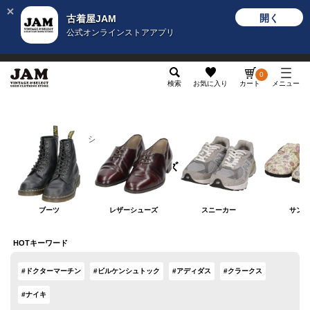
開く
古着屋JAM
公式オンラインストアアプリ
メンズ
レディース
カテゴリ
ヴィンテージ
グッ
0
検索
お気に入り
カート
メニュー
レディース
シューズ
シューズ
ブーツ
レザーシューズ
スニーカー
サンダ
HOTキーワード
#ドクターマーチン
#ビルケンシュトック
#アディダス
#クラークス
#ナイキ