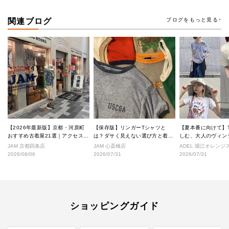
関連ブログ
ブログをもっと見る
【2026年最新版】京都・河原町
【保存版】リンガーTシャツと
【夏本番に向けて】
おすすめ古着屋21選｜アクセス良
は？ダサく見えない選び方と着こ
しむ、大人のヴィン
好な絶対行くべきショップ厳選！
なし完全ガイド
ル
JAM 京都四条店
JAM 心斎橋店
ADEL 堀江オレン
2026/08/06
2026/07/31
2026/07/31
ショッピングガイド