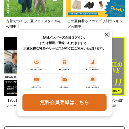
古着でつくる、夏フェススタイルを
この夏何着る？カテゴリ別ランキン
公開中！
グ公開中！
JAMメンバーズ会員ログイン、
または新規ご登録いただきますと、
大変お得な特典やサービスがすぐにご利用いただけます。
【YouTube】ARKnetsコラボ！028
柄ワンピースは夏の切り札、今っぽ
無料会員登録はこちら
マーケットで本気ショッピング
く着るレイヤード＆ミックス術