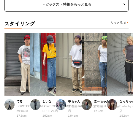
トピックス・特集をもっと見る
スタイリング
もっと見る
てる
しいな
中ちゃん
ほーちゃん
なっちゃ
LOWECO by JAM a
LOWECO by JAM H
古着屋JAM 下北沢
古着屋JAM 広島店
Elulu b
memura
EP FIVE店
店
162cm
店
172cm
162cm
164cm
152cm