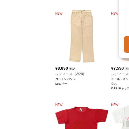
¥
8,690
¥
7,590
(税込)
(税
レディースL(W28)
レディースL
コットンパンツ
オールドギャ
Lee/リー
クス
GAP/ギャッ