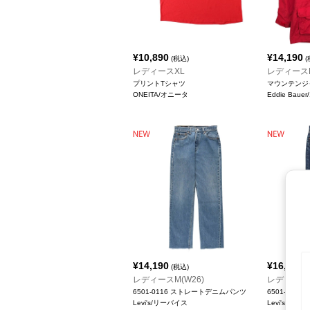
¥
10,890
¥
14,190
(税込)
(
レディースXL
レディース
プリントTシャツ
マウンテンジ
ONEITA/オニータ
Eddie Ba
¥
14,190
¥
16,390
(税込)
(
レディースM(W26)
レディースL
6501-0116 ストレートデニムパンツ
6501-01
Levi's/リーバイス
Levi's/リー