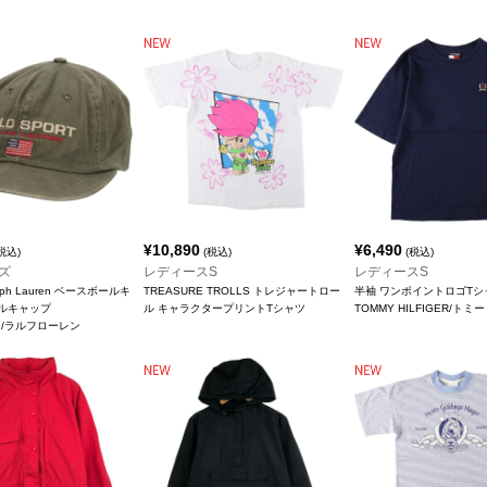
¥
10,890
¥
6,490
税込)
(税込)
(税込)
ズ
レディースS
レディースS
alph Lauren ベースボールキ
TREASURE TROLLS トレジャートロー
半袖 ワンポイントロゴTシ
ネルキャップ
ル キャラクタープリントTシャツ
TOMMY HILFIGER/ト
ren/ラルフローレン