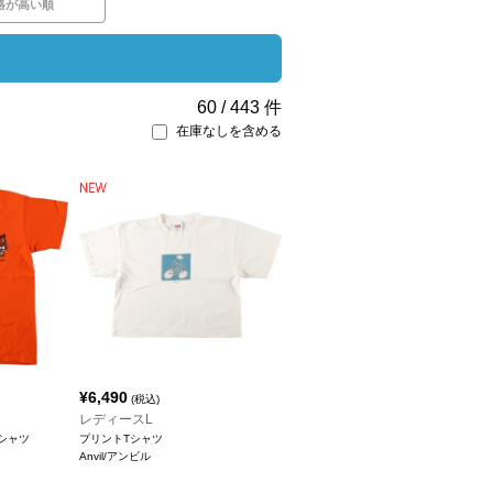
格が高い順
60
/
443
件
在庫なしを含める
¥
6,490
(税込)
レディースL
シャツ
プリントTシャツ
Anvil/アンビル