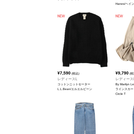
Hanes/ヘイ
¥
7,590
¥
9,790
(税込)
(税
レディースL
レディース
コットンニットセーター
By Marily
L.L.Bean/エルエルビーン
ラインスカー
Circle T