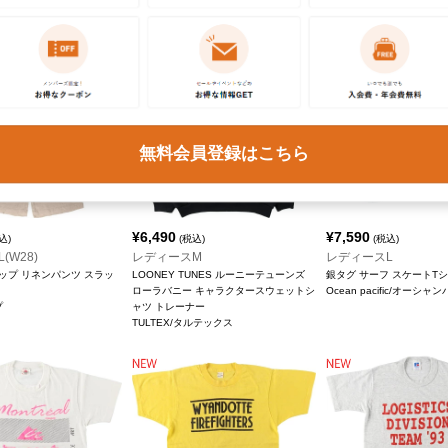
Levi's/リーバイス
無料会員登録はこちら
¥
6,490
¥
7,590
込)
(税込)
(税込)
(W28)
レディースM
レディースL
ップ リネンパンツ スラッ
LOONEY TUNES ルーニーテューンズ
銀タグ サーフ スケートT
ローラバニー キャラクタースウェットシ
Ocean pacific/オーシ
プ
ャツ トレーナー
TULTEX/タルテックス