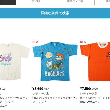
順
古い順
価格が安い順
価
詳細な条件で検索
¥
8,690
¥
7,590
税込)
(税込)
(税込)
L
レディースL
レディースS
OUSE ミッキーマウス キャ
RUGRATS ラグラッツ キャラクタープリ
ボーイスカウト プリントT
ントTシャツ
ントTシャツ
ONEITA/オニータ
ィズニー