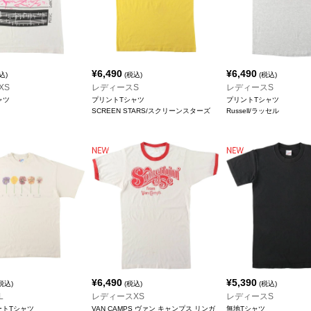
¥
6,490
¥
6,490
込)
(税込)
(税込)
XS
レディースS
レディースS
ャツ
プリントTシャツ
プリントTシャツ
SCREEN STARS/スクリーンスターズ
Russell/ラッセル
¥
6,490
¥
5,390
税込)
(税込)
(税込)
L
レディースXS
レディースS
アートTシャツ
VAN CAMPS ヴァン キャンプス リンガ
無地Tシャツ