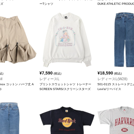
ンズ
ーTシャツ
DUKE ATHLETIC PRODU
¥
7,590
¥
18,590
込)
(税込)
(税込)
M
レディースL
レディースL(W28)
n Lenox コットン ハーフ丈 A
プリントスウェットシャツ トレーナー
501-0115 ストレートデ
ト
SCREEN STARS/スクリーンスターズ
Levi's/リーバイス