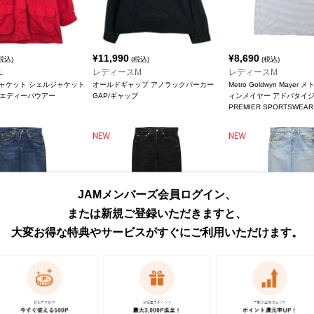
¥
11,990
¥
8,690
税込)
(税込)
(税込)
L
レディースM
レディースM
ャケット シェルジャケット
オールドギャップ アノラックパーカー
Metro Goldwyn Maye
uer/エディーバウアー
GAP/ギャップ
ィンメイヤー アドバタイ
PREMIER SPORTSWEAR
JAMメンバーズ会員ログイン、
または新規ご登録いただきますと、
大変お得な特典やサービスがすぐにご利用いただけます。
¥
18,590
¥
16,390
税込)
(税込)
(税込)
(W28)
レディースL(W28)
レディースL(W28)
35 ストレートデニムパンツ
501-0660 ブラックデニム ストレートデ
501-0193 ストレートデ
バイス
ニムパンツ
Levi's/リーバイス