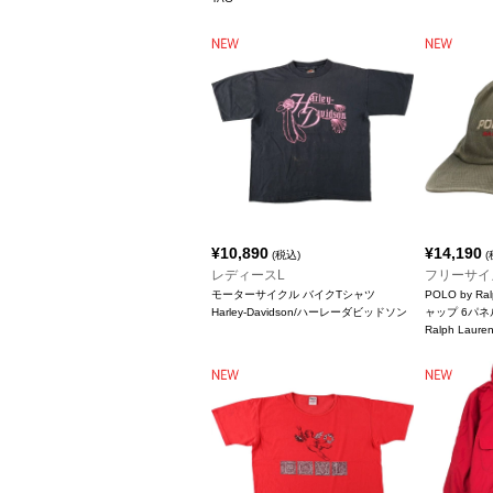
¥
10,890
¥
14,190
(税込)
(
レディースL
フリーサイ
モーターサイクル バイクTシャツ
POLO by R
Harley-Davidson/ハーレーダビッドソン
ャップ 6パ
Ralph Lau