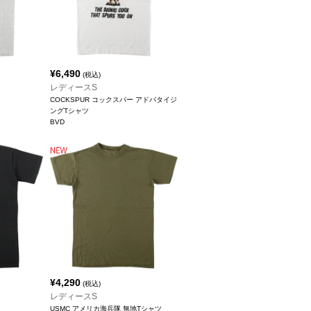
¥
6,490
(税込)
レディースS
COCKSPUR コックスパー アドバタイジ
ングTシャツ
BVD
¥
4,290
(税込)
レディースS
USMC アメリカ海兵隊 無地Tシャツ