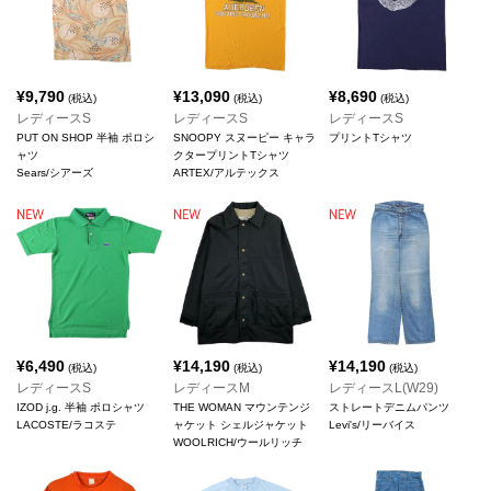
¥
9,790
¥
13,090
¥
8,690
(税込)
(税込)
(税込)
レディースS
レディースS
レディースS
PUT ON SHOP 半袖 ポロシ
SNOOPY スヌーピー キャラ
プリントTシャツ
ャツ
クタープリントTシャツ
Sears/シアーズ
ARTEX/アルテックス
¥
6,490
¥
14,190
¥
14,190
(税込)
(税込)
(税込)
レディースS
レディースM
レディースL(W29)
IZOD j.g. 半袖 ポロシャツ
THE WOMAN マウンテンジ
ストレートデニムパンツ
LACOSTE/ラコステ
ャケット シェルジャケット
Levi's/リーバイス
WOOLRICH/ウールリッチ