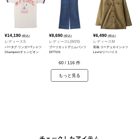
¥
14,190
¥
8,690
¥
6,490
(税込)
(税込)
(税込)
レディースS
レディースL(W29)
レディースM
バータグ リンガーTシャツ
ブーツカットデニムパンツ
長袖 コーデュロイシャツ
Champion/チャンピオン
DITTOS
Levi's/リーバイス
60
/
116
件
もっと見る
チェックしたアイテム