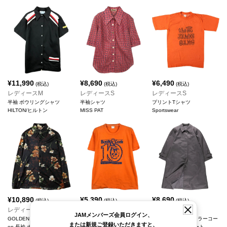
¥
11,990
¥
8,690
¥
6,490
(税込)
(税込)
(税込)
レディースM
レディースS
レディースS
半袖 ボウリングシャツ
半袖シャツ
プリントTシャツ
HILTON/ヒルトン
MISS PAT
Sportswear
¥
10,890
¥
5,390
¥
8,690
(税込)
(税込)
(税込)
レディースL
レディースL
レディースM
JAMメンバーズ会員ログイン、
GOLDEN HARVEST Collecti
プリントTシャツ
Maincoats ステンカラーコー
または新規ご登録いただきますと、
on 長袖 ナイロンシャツ
Sportswear
ト バルマカーンコート