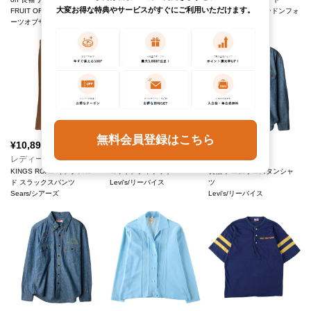
大変お得な特典やサービスがすぐにご利用いただけます。
FRUIT OF THE LOOM/フル
LONDON FOG/ロンドンフォ
ーツオブザルーム
グ
無料会員登録はこちら
¥
10,890
¥
14,190
¥
13,090
(税込)
(税込)
(税込)
レディースL(W29)
レディースS
レディースS
KINGS ROAD キングスロー
コットンジャケット
長袖 デニムウエスタンシャ
ド スラックスパンツ
Levi's/リーバイス
ツ
Sears/シアーズ
Levi's/リーバイス