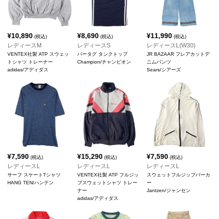
¥
10,890
¥
8,690
¥
11,990
(税込)
(税込)
(税込)
レディースM
レディースS
レディースL(W30)
VENTEX社製 ATP スウェッ
バータグ タンクトップ
JR BAZAAR フレアカットデ
トシャツ トレーナー
Champion/チャンピオン
ニムパンツ
adidas/アディダス
Sears/シアーズ
¥
7,590
¥
15,290
¥
7,590
(税込)
(税込)
(税込)
レディースL
レディースL
レディースL
サーフ スケートTシャツ
VENTEX社製 ATP フルジッ
スウェットフルジップパーカ
HANG TEN/ハンテン
プスウェットシャツ トレー
ー
ナー
Jantzen/ジャンセン
adidas/アディダス