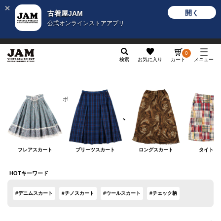
開く
古着屋JAM
公式オンラインストアアプリ
メンズ
レディース
カテゴリ
ヴィンテージ
グッ
0
検索
お気に入り
カート
メニュー
レディース
ボトムス
スカート
スカート
フレアスカート
プリーツスカート
ロングスカート
タイトス
HOTキーワード
#デニムスカート
#チノスカート
#ウールスカート
#チェック柄