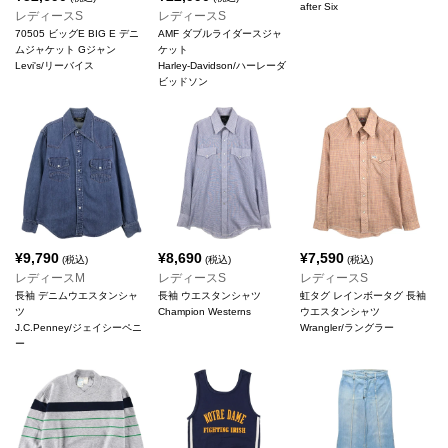
after Six
レディースS
レディースS
70505 ビッグE BIG E デニ
AMF ダブルライダースジャ
ムジャケット Gジャン
ケット
Levi's/リーバイス
Harley-Davidson/ハーレーダ
ビッドソン
¥
9,790
¥
8,690
¥
7,590
(税込)
(税込)
(税込)
レディースM
レディースS
レディースS
長袖 デニムウエスタンシャ
長袖 ウエスタンシャツ
虹タグ レインボータグ 長袖
ツ
Champion Westerns
ウエスタンシャツ
J.C.Penney/ジェイシーペニ
Wrangler/ラングラー
ー