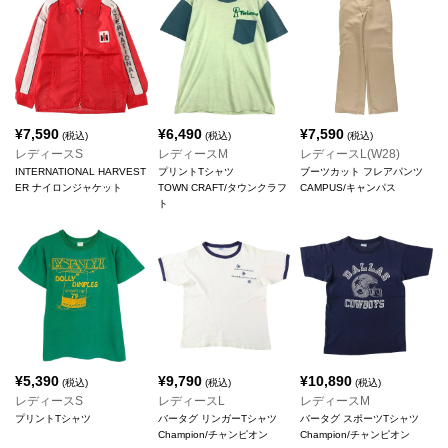
¥
7,590
¥
6,490
¥
7,590
(税込)
(税込)
(税込)
レディースS
レディースM
レディースL(W28)
INTERNATIONAL HARVEST
プリントTシャツ
ブーツカット フレアパンツ
ER ナイロンジャケット
TOWN CRAFT/タウンクラフ
CAMPUS/キャンパス
ト
¥
5,390
¥
9,790
¥
10,890
(税込)
(税込)
(税込)
レディースS
レディースL
レディースM
プリントTシャツ
バータグ リンガーTシャツ
バータグ スポーツTシャツ
Champion/チャンピオン
Champion/チャンピオン