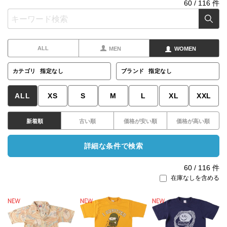
60
/
116
件
ALL
MEN
WOMEN
カテゴリ
指定なし
ブランド
指定なし
ALL
XS
S
M
L
XL
XXL
新着順
古い順
価格が安い順
価格が高い順
詳細な条件で検索
60
/
116
件
在庫なしを含める