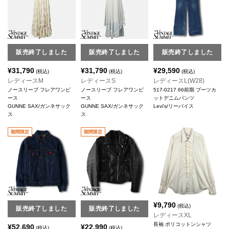
販売終了しました
販売終了しました
販売終了しました
¥
31,790
¥
31,790
¥
29,590
(税込)
(税込)
(税込)
レディースM
レディースS
レディースL(W28)
ノースリーブ フレアワンピ
ノースリーブ フレアワンピ
517-0217 66前期 ブーツカ
ース
ース
ットデニムパンツ
GUNNE SAX/ガンネサック
GUNNE SAX/ガンネサック
Levi's/リーバイス
ス
ス
期間限定
期間限定
¥
9,790
(税込)
販売終了しました
販売終了しました
レディースXL
長袖 ポリコットンシャツ
¥
52,690
¥
22,990
(税込)
(税込)