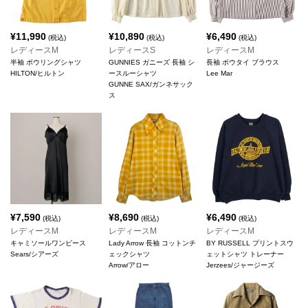
¥
11,990
¥
10,890
¥
6,490
(税込)
(税込)
(税込)
レディースM
レディースS
レディースM
半袖 ボウリングシャツ
GUNNIES ガニーズ 長袖 シ
長袖 ボウタイ ブラウス
HILTON/ヒルトン
ースルーシャツ
Lee Mar
GUNNE SAX/ガンネサック
ス
¥
7,590
¥
8,690
¥
6,490
(税込)
(税込)
(税込)
レディースM
レディースM
レディースM
キャミソールワンピース
Lady Arrow 長袖 コットンチ
BY RUSSELL プリントスウ
Sears/シアーズ
ェックシャツ
ェットシャツ トレーナー
Arrow/アロー
Jerzees/ジャージーズ