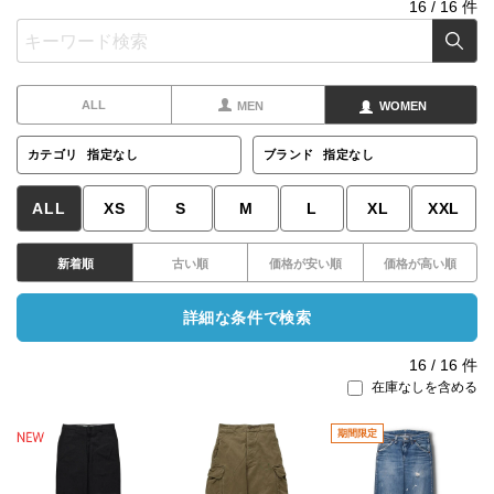
16
/
16
件
ALL
MEN
WOMEN
カテゴリ
指定なし
ブランド
指定なし
ALL
XS
S
M
L
XL
XXL
新着順
古い順
価格が安い順
価格が高い順
詳細な条件で検索
16
/
16
件
在庫なしを含める
期間限定