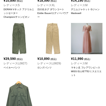
¥
10,890
¥
18,590
¥
14,190
(税込)
(税込)
(税込)
レディースS
レディースXL
レディースM
DORAN Vネック アクリルニ
日の出タグ ダウンコート
デニムジャケット Gジャン
ットセーター
Eddie Bauer/エディーバウア
Madewell
Champion/チャンピオン
ー
¥
29,590
¥
10,890
¥
11,990
(税込)
(税込)
(税込)
レディースL(W27)
レディースL(W29)
レディースM
ベイカーパンツ
ロングパンツ
マキシ丈 フレアワンピ―ス
MISS ELLIETTE/ミスエリエ
ット