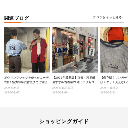
関連ブログ
ブログをもっと見る
ボウリングシャツを使ったコーデ
【2026年最新版】京都・河原町
【保存版】リンガー
2選！魅力や時代背景までご紹介
おすすめ古着屋21選｜アクセス良
は？ダサく見えない
好な絶対行くべきショップ厳選！
なし完全ガイド
JAM 仙台店
JAM 京都四条店
JAM 心斎橋店
2026/08/07
2026/08/06
2026/07/31
ショッピングガイド