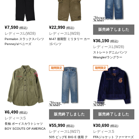
¥
7,590
¥
22,990
(税込)
(税込)
販売終了しました
レディースL(W28)
レディースL(W28)
Permalon スラックスパンツ
M-47 後期型 ミリタリー カー
¥
36,190
(税込)
Penney's/ペニーズ
ゴパンツ
レディースL(W28)
ストレートデニムパンツ
Wrangler/ラングラー
期間限定
期間限定
¥
6,490
(税込)
販売終了しました
販売終了しました
レディースS
長袖 ボーイスカウトシャツ
¥
55,990
¥
30,690
(税込)
(税込)
BOY SCOUTS OF AMERICA
レディースL(W27)
レディースS
505 ビッグE BIG E 後期 テ
FFAジャケット ファーマーズ