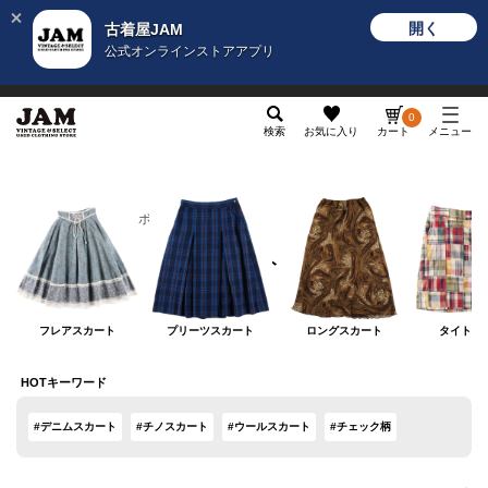
開く
古着屋JAM
公式オンラインストアアプリ
メンズ
レディース
カテゴリ
ヴィンテージ
グッ
0
検索
お気に入り
カート
メニュー
レディース
ボトムス
スカート
スカート
フレアスカート
プリーツスカート
ロングスカート
タイトス
HOTキーワード
#デニムスカート
#チノスカート
#ウールスカート
#チェック柄