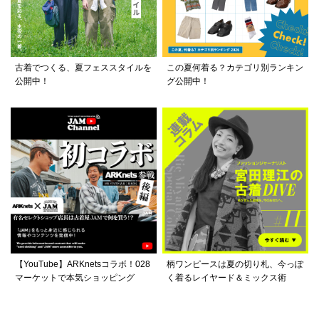
古着でつくる、夏フェススタイルを
この夏何着る？カテゴリ別ランキン
公開中！
グ公開中！
【YouTube】ARKnetsコラボ！028
柄ワンピースは夏の切り札、今っぽ
マーケットで本気ショッピング
く着るレイヤード＆ミックス術