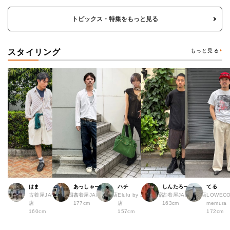
トピックス・特集をもっと見る
スタイリング
もっと見る
はま
あっしゃー
ハチ
しんたろー
てる
古着屋JAM 京都四条
古着屋JAM 原宿店
Elulu by JAM 原宿
古着屋JAM 仙台店
LOWECO 
店
177cm
店
163cm
memura
160cm
157cm
172cm