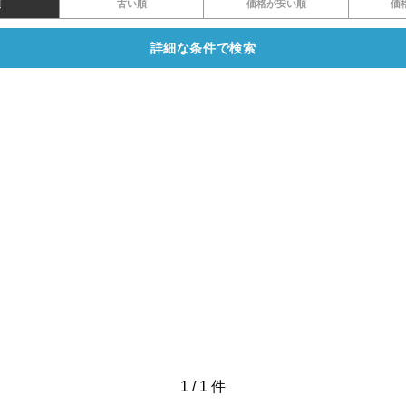
順
古い順
価格が安い順
価
詳細な条件で検索
1
/
1
件