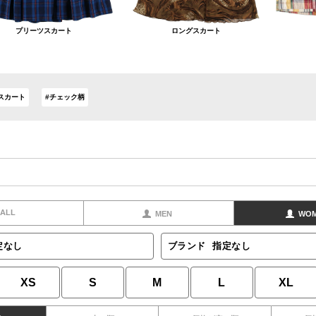
プリーツスカート
ロングスカート
スカート
#チェック柄
ALL
MEN
WO
定なし
ブランド
指定なし
XS
S
M
L
XL