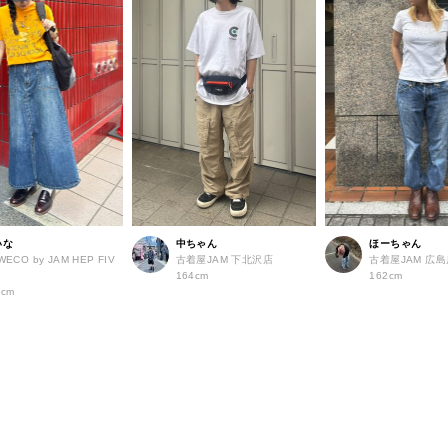
いな
中ちゃん
ほーちゃん
WECO by JAM HEP FIV
古着屋JAM 下北沢店
古着屋JAM 広
店
164cm
162cm
2cm