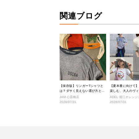
関連ブログ
【保存版】リンガーTシャツと
【夏本番に向けて】
は？ダサく見えない選び方と着
楽しむ、大人のヴィ
こなし完全ガイド
タイル
JAM 心斎橋店
ADEL 堀江オレン
2026/07/31
2026/07/31