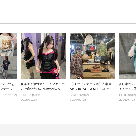
Tシャツを
夏本番！個性派リメイクアイテ
【26ヴィンテージ市】古着屋J
夏に着たい
ンテージス
ムで自分だけのsummerスタイ
AM VINTAGE＆SELECTで7月
アイテム2選
ルへ！
に入荷されるヴィンテージアイ
せ
ジストリート店
Elulu 下北沢店
JAM 心斎橋店
Elulu 福岡店
テムをご紹介。
2026/07/26
2026/07/25
2026/07/24