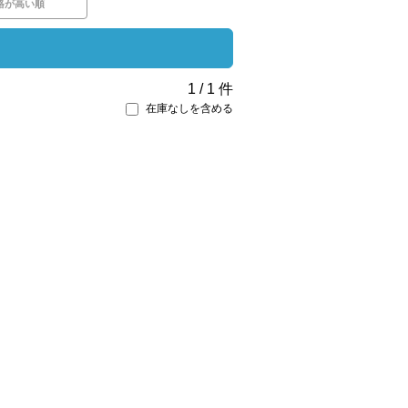
格が高い順
1
/
1
件
在庫なしを含める