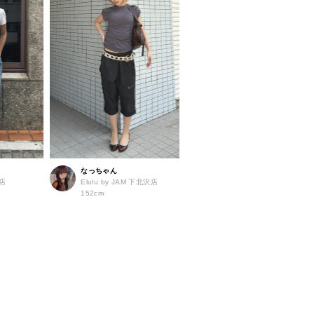
なっちゃん
島店
Elulu by JAM 下北沢店
152cm