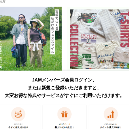
紹介
古着でつくる、夏フェススタイルを公
夏の大本命、Tシャツをカテゴリ別に
JAMメンバーズ会員ログイン、
開中！
紹介！
または新規ご登録いただきますと、
大変お得な特典やサービスがすぐにご利用いただけます。