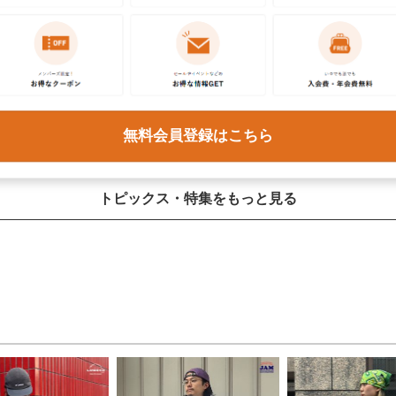
日頃の感謝を込めて、JAM周年祭を開
古着好き3人のあの日の記憶を集めま
催！
た。
無料会員登録はこちら
トピックス・特集をもっと見る