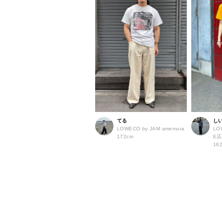
てる
し
LOWECO by JAM amemura
LO
172cm
E
16