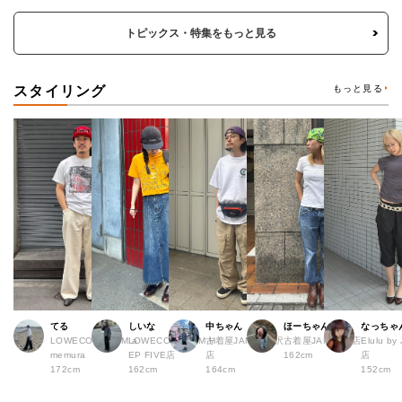
トピックス・特集をもっと見る
スタイリング
もっと見る
てる
しいな
中ちゃん
ほーちゃん
なっちゃ
LOWECO by JAM a
LOWECO by JAM H
古着屋JAM 下北沢
古着屋JAM 広島店
Elulu b
memura
EP FIVE店
店
162cm
店
172cm
162cm
164cm
152cm