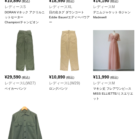
¥
10,890
¥
18,590
¥
14,190
(税込)
(税込)
(税込)
レディースS
レディースXL
レディースM
DORAN Vネック アクリルニ
日の出タグ ダウンコート
デニムジャケット Gジャン
ットセーター
Eddie Bauer/エディーバウア
Madewell
Champion/チャンピオン
ー
¥
29,590
¥
10,890
¥
11,990
(税込)
(税込)
(税込)
レディースL(W27)
レディースL(W29)
レディースM
ベイカーパンツ
ロングパンツ
マキシ丈 フレアワンピ―ス
MISS ELLIETTE/ミスエリエ
ット