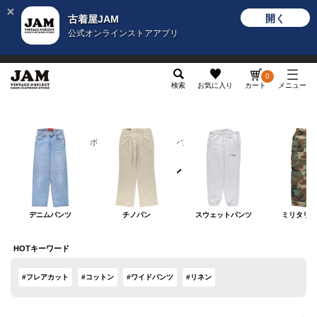
開く
古着屋JAM
公式オンラインストアアプリ
メンズ
レディース
カテゴリ
ヴィンテージ
グッ
0
検索
お気に入り
カート
メニュー
レディース
ボトムス
ロングパンツ
ロングパンツ
デニムパンツ
チノパン
スウェットパンツ
ミリタリー
HOTキーワード
#フレアカット
#コットン
#ワイドパンツ
#リネン