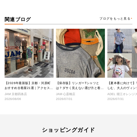
関連ブログ
ブログをもっと見る
【2026年最新版】京都・河原町
【保存版】リンガーTシャツと
【夏本番に向けて】
おすすめ古着屋21選｜アクセス良
は？ダサく見えない選び方と着こ
しむ、大人のヴィン
好な絶対行くべきショップ厳選！
なし完全ガイド
ル
JAM 京都四条店
JAM 心斎橋店
ADEL 堀江オレン
2026/08/06
2026/07/31
2026/07/31
ショッピングガイド