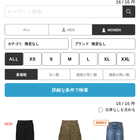
16
/
16
件
ALL
MEN
WOMEN
カテゴリ
指定なし
ブランド
指定なし
ALL
XS
S
M
L
XL
XXL
新着順
古い順
価格が安い順
価格が高い順
詳細な条件で検索
16
/
16
件
在庫なしを含める
期間限定