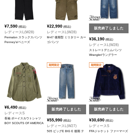
¥
7,590
¥
22,990
(税込)
(税込)
販売終了しました
レディースL(W28)
レディースL(W28)
Permalon スラックスパンツ
M-47 後期型 ミリタリー カー
¥
36,190
(税込)
Penney's/ペニーズ
ゴパンツ
レディースL(W28)
ストレートデニムパンツ
Wrangler/ラングラー
期間限定
期間限定
¥
6,490
(税込)
販売終了しました
販売終了しました
レディースS
長袖 ボーイスカウトシャツ
¥
55,990
¥
30,690
(税込)
(税込)
BOY SCOUTS OF AMERICA
レディースL(W27)
レディースS
505 ビッグE BIG E 後期 テ
FFAジャケット ファーマーズ