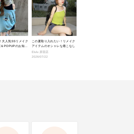
！大人気SSリメイク
この夏取り入れたい！リメイク
＆POPUPのお知ら
アイテムのオシャレな着こなし
Elulu 原宿店
2026/07/22