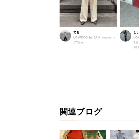
てる
し
LOWECO by JAM amemura
LO
172cm
E
16
関連ブログ