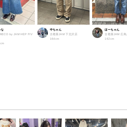
いな
中ちゃん
ほーちゃん
WECO by JAM HEP FIV
古着屋JAM 下北沢店
古着屋JAM 広
店
164cm
162cm
2cm