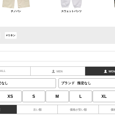
チノパン
スウェットパンツ
#リネン
ALL
MEN
WO
定なし
ブランド
指定なし
XS
S
M
L
XL
順
古い順
価格が安い順
価