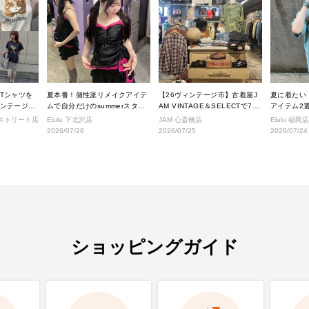
Tシャツを
夏本番！個性派リメイクアイテ
【26ヴィンテージ市】古着屋J
夏に着たい
ンテージス
ムで自分だけのsummerスタイ
AM VINTAGE＆SELECTで7月
アイテム2選
ルへ！
に入荷されるヴィンテージアイ
せ
ジストリート店
Elulu 下北沢店
JAM 心斎橋店
Elulu 福岡店
テムをご紹介。
2026/07/26
2026/07/25
2026/07/24
ショッピングガイド