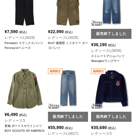
¥
7,590
¥
22,990
(税込)
(税込)
販売終了しました
レディースL(W28)
レディースL(W28)
Permalon スラックスパンツ
M-47 後期型 ミリタリー カー
¥
36,190
(税込)
Penney's/ペニーズ
ゴパンツ
レディースL(W28)
ストレートデニムパンツ
Wrangler/ラングラー
期間限定
期間限定
¥
6,490
(税込)
販売終了しました
販売終了しました
レディースS
長袖 ボーイスカウトシャツ
¥
55,990
¥
30,690
(税込)
(税込)
BOY SCOUTS OF AMERICA
レディースL(W27)
レディースS