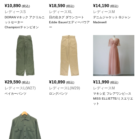
¥
10,890
¥
18,590
¥
14,190
(税込)
(税込)
(税込)
レディースS
レディースXL
レディースM
DORAN Vネック アクリルニ
日の出タグ ダウンコート
デニムジャケット Gジャン
ットセーター
Eddie Bauer/エディーバウア
Madewell
Champion/チャンピオン
ー
¥
29,590
¥
10,890
¥
11,990
(税込)
(税込)
(税込)
レディースL(W27)
レディースL(W29)
レディースM
ベイカーパンツ
ロングパンツ
マキシ丈 フレアワンピ―ス
MISS ELLIETTE/ミスエリエ
ット