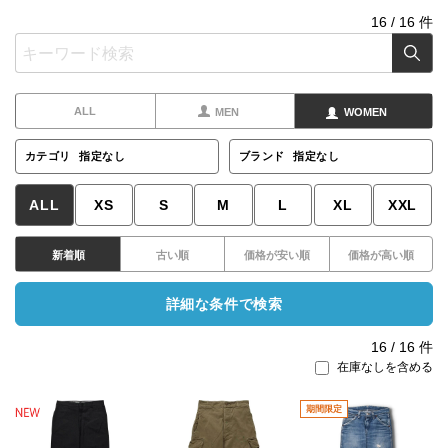
16
/
16
件
ALL
MEN
WOMEN
カテゴリ
指定なし
ブランド
指定なし
ALL
XS
S
M
L
XL
XXL
新着順
古い順
価格が安い順
価格が高い順
詳細な条件で検索
16
/
16
件
在庫なしを含める
期間限定