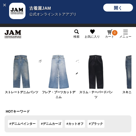
開く
古着屋JAM
公式オンラインストアアプリ
メンズ
レディース
カテゴリ
ヴィンテージ
グッ
0
検索
お気に入り
カート
メニュー
レディース
ボトムス
デニムパンツ
デニムパンツ
ストレートデニムパンツ
フレア・ブーツカットデ
スリム・テーパードパン
スキニー
ニム
ツ
HOTキーワード
#デニムペインター
#デニムカーゴ
#カットオフ
#ブラック