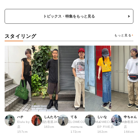
トピックス・特集をもっと見る
スタイリング
もっと見る
ハチ
しんたろー
てる
しいな
中ちゃん
Elulu by JAM 原宿
古着屋JAM 仙台店
LOWECO by JAM a
LOWECO by JAM H
古着屋JA
店
163cm
memura
EP FIVE店
店
157cm
172cm
162cm
164cm