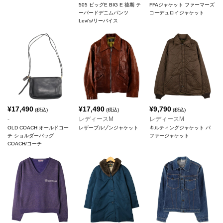
505 ビッグE BIG E 後期 テ
FFAジャケット ファーマーズ
ーパードデニムパンツ
コーデュロイジャケット
Levi's/リーバイス
¥
17,490
¥
17,490
¥
9,790
(税込)
(税込)
(税込)
-
レディースM
レディースM
OLD COACH オールドコー
レザーブルゾンジャケット
キルティングジャケット パ
チ ショルダーバッグ
ファージャケット
COACH/コーチ