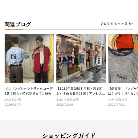
関連ブログ
ブログをもっと見る
ボウリングシャツを使ったコーデ
【2026年最新版】京都・河原町
【保存版】リンガー
2選！魅力や時代背景までご紹介
おすすめ古着屋21選｜アクセス良
は？ダサく見えない
好な絶対行くべきショップ厳選！
なし完全ガイド
JAM 仙台店
JAM 京都四条店
JAM 心斎橋店
2026/08/07
2026/08/06
2026/07/31
ショッピングガイド