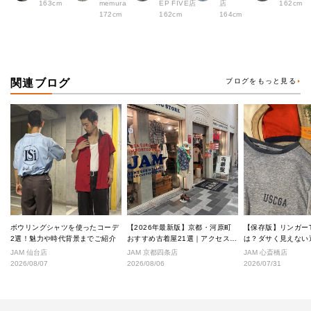
163cm
memura
EP FIVE店
店
162cm
172cm
162cm
164cm
関連ブログ
ブログをもっと見る
ボウリングシャツを使ったコーデ
【2026年最新版】京都・河原町
【保存版】リンガー
2選！魅力や時代背景までご紹介
おすすめ古着屋21選｜アクセス良
は？ダサく見えない
好な絶対行くべきショップ厳選！
なし完全ガイド
JAM 仙台店
JAM 京都四条店
JAM 心斎橋店
2026/08/07
2026/08/06
2026/07/31