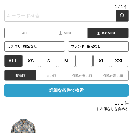
1
/
1
件
ALL
MEN
WOMEN
カテゴリ
指定なし
ブランド
指定なし
ALL
XS
S
M
L
XL
XXL
新着順
古い順
価格が安い順
価格が高い順
詳細な条件で検索
1
/
1
件
在庫なしを含める