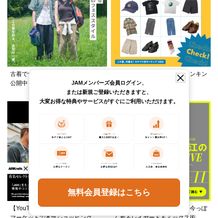
古着でつくる、夏フェススタイルを
この夏何着る？カテゴリ別ランキン
JAMメンバーズ会員ログイン、
公開中！
グ公開中！
または新規ご登録いただきますと、
大変お得な特典やサービスがすぐにご利用いただけます。
無料会員登録はこちら
【YouTube】ARKnetsコラボ！028
柄ワンピースは夏の切り札、今っぽ
マーケットで本気ショッピング
く着るレイヤード＆ミックス術