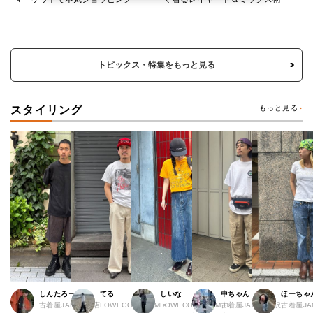
トピックス・特集をもっと見る
スタイリング
もっと見る
しんたろー
てる
しいな
中ちゃん
ほーちゃ
古着屋JAM 仙台店
LOWECO by JAM a
LOWECO by JAM H
古着屋JAM 下北沢
古着屋J