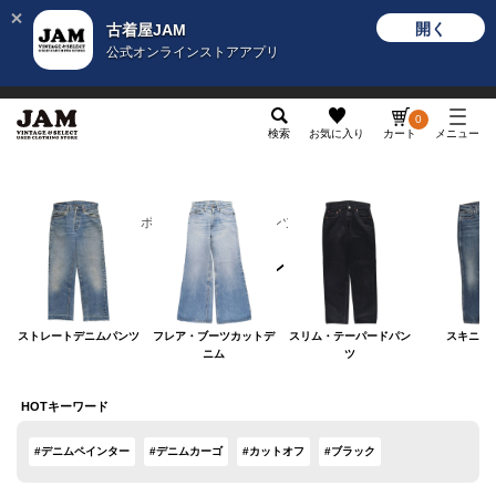
開く
古着屋JAM
公式オンラインストアアプリ
メンズ
レディース
カテゴリ
ヴィンテージ
グッ
0
検索
お気に入り
カート
メニュー
レディース
ボトムス
デニムパンツ
デニムパンツ
ストレートデニムパンツ
フレア・ブーツカットデ
スリム・テーパードパン
スキニー
ニム
ツ
HOTキーワード
#デニムペインター
#デニムカーゴ
#カットオフ
#ブラック