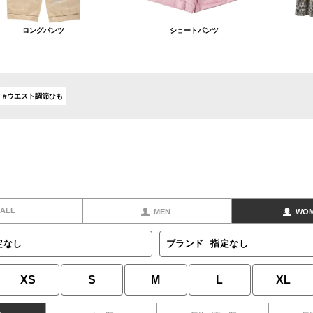
ロングパンツ
ショートパンツ
#ウエスト調節ひも
ALL
MEN
WO
定なし
ブランド
指定なし
XS
S
M
L
XL