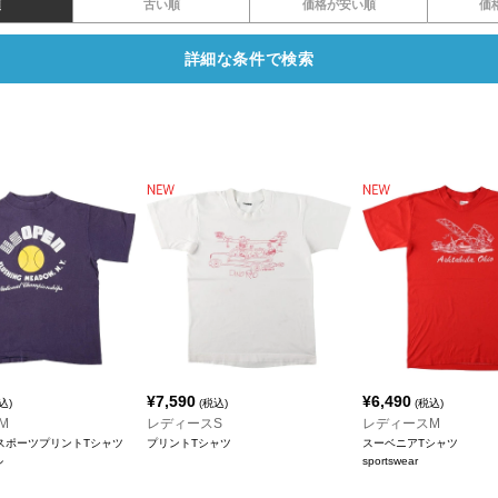
順
古い順
価格が安い順
価
詳細な条件で検索
¥
7,590
¥
6,490
込)
(税込)
(税込)
M
レディースS
レディースM
 スポーツプリントTシャツ
プリントTシャツ
スーベニアTシャツ
ル
sportswear