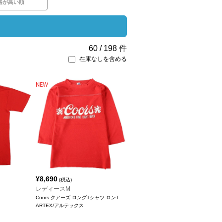
格が高い順
60
/
198
件
在庫なしを含める
¥
8,690
(税込)
レディースM
Coors クアーズ ロングTシャツ ロンT
ARTEX/アルテックス