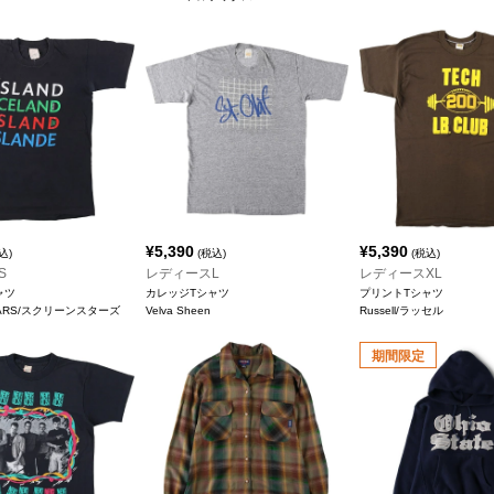
¥
5,390
¥
5,390
込)
(税込)
(税込)
S
レディースL
レディースXL
ャツ
カレッジTシャツ
プリントTシャツ
STARS/スクリーンスターズ
Velva Sheen
Russell/ラッセル
期間限定