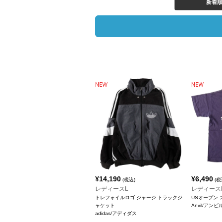
新着
¥
14,190
¥
6,490
(税込)
(税
レディースL
レディース
トレフォイルロゴ ジャージ トラックジ
USオープン
ャケット
Anvil/アンビ
adidas/アディダス