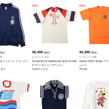
¥
6,490
¥
6,490
税込)
(税込)
(税込)
M
レディースS
レディースM
ロゴ ジャージ トラックジ
SILHOUETTE AMERICAN HEALTH SPA
IDAHO FIRST BANK 
S アドバタイジングTシャツ
シャツ
ディダス
Anvil/アンビル
TPLUS