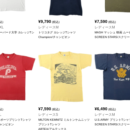
¥
9,790
¥
7,590
込)
(税込)
(税込)
XL
レディースM
レディースM
 ハーバード大学 カレッジTシ
トリコタグ カレッジTシャツ
MASH マッシュ 映画 ム
Champion/チャンピオン
SCREEN STARS/スク
¥
7,590
¥
6,490
込)
(税込)
(税込)
L
レディースS
レディースM
スポーツプリントTシャツ
MILTON KEMNITZ ミルトンケムニッツ
U.S.ARMY プリントTシャ
/チャンピオン
プリントTシャツ
SCREEN STARS/スク
ARTEX/アルテックス