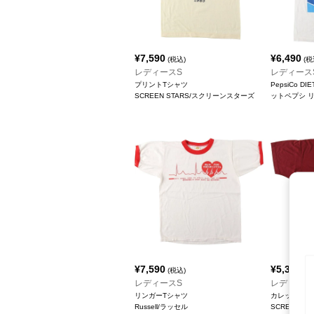
¥
7,590
¥
6,490
(税込)
(税
レディースS
レディース
プリントTシャツ
PepsiCo D
SCREEN STARS/スクリーンスターズ
ットペプシ 
¥
7,590
¥
5,390
(税込)
(税
レディースS
レディース
リンガーTシャツ
カレッジTシ
Russell/ラッセル
SCREEN 