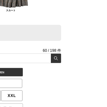
スカート
60
/
198
件
MEN
XXL