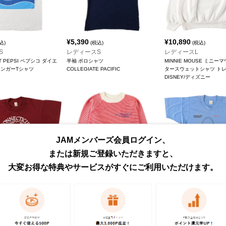
¥
5,390
¥
10,890
込)
(税込)
(税込)
S
レディースS
レディースL
IET PEPSI ペプシコ ダイエ
半袖 ポロシャツ
MINNIE MOUSE ミニー
リンガーTシャツ
COLLEGIATE PACIFIC
タースウェットシャツ ト
DISNEY/ディズニー
JAMメンバーズ会員ログイン、
または新規ご登録いただきますと、
大変お得な特典やサービスがすぐにご利用いただけます。
¥
7,590
¥
6,490
込)
(税込)
(税込)
L
レディースM
レディースS
ャツ
スウェットシャツ トレーナー
カレッジTシャツ
STARS/スクリーンスターズ
VELVA SHEEN/ベルバシーン
SCREEN STARS/スク