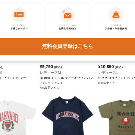
無料会員登録はこちら
¥
9,790
¥
10,890
込)
(税込)
(税込)
S
レディースM
レディースL
ト プリントTシャツ
DEBBIE GIBSON デビーギブソン バン
紺タグ ロゴプリントTシャ
ドTシャツ バンT
NIKE/ナイキ
Anvil/アンビル