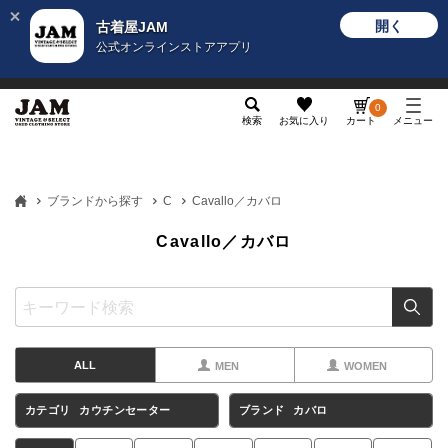
開く
古着屋JAM
公式オンラインストアアプリ
メンズ
レディース
カテゴリ
ヴィンテージ
グッ
0
検索
お気に入り
カート
メニュー
ブランドから探す
C
Cavallo／カバロ
Cavallo／カバロ
ALL
MEN
WOMEN
カテゴリ
カウチンセーター
ブランド
カバロ