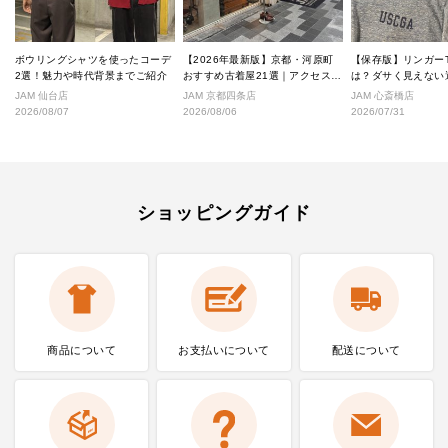
ボウリングシャツを使ったコーデ
【2026年最新版】京都・河原町
【保存版】リンガー
2選！魅力や時代背景までご紹介
おすすめ古着屋21選｜アクセス良
は？ダサく見えない
好な絶対行くべきショップ厳選！
なし完全ガイド
JAM 仙台店
JAM 京都四条店
JAM 心斎橋店
2026/08/07
2026/08/06
2026/07/31
ショッピングガイド
商品について
お支払いに
ついて
配送について