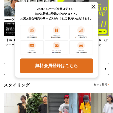
JAMメンバーズ会員ログイン、
または新規ご登録いただきますと、
大変お得な特典やサービスがすぐにご利用いただけます。
【YouTube】ARKnetsコラボ！028
柄ワンピースは夏の切り札、今っぽ
マーケットで本気ショッピング
く着るレイヤード＆ミックス術
無料会員登録はこちら
トピックス・特集をもっと見る
スタイリング
もっと見る