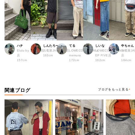
ハチ
しんたろー
てる
しいな
中ちゃん
Elulu by JAM 原宿
古着屋JAM 仙台店
LOWECO by JAM a
LOWECO by JAM H
古着屋JA
店
163cm
memura
EP FIVE店
店
157cm
172cm
162cm
164cm
関連ブログ
ブログをもっと見る