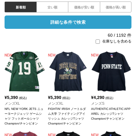
新着順
古い順
価格が安い順
価格が高い順
詳細な条件で検索
60
/
1192
件
在庫なしを含める
¥
5,390
¥
5,390
¥
4,290
(税込)
(税込)
(税込)
メンズXL
メンズXL
メンズS
NFL NEW YORK JETS ニュ
FIGHTIN' IRISH ノートルダ
AUTHENTIC ATHLETIC APP
ーヨークジェッツ ゲームシ
ム大学 ファイティングアイ
AREL カレッジTシャツ
ャツ フットボールシャツ
リッシュ カレッジTシャツ
Champion/チャンピオン
Champion/チャンピオン
Champion/チャンピオン