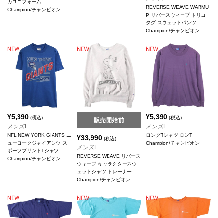
カユニフォーム
REVERSE WEAVE WARMU
Champion/チャンピオン
P リバースウィーブ トリコ
タグ スウェットパンツ
Champion/チャンピオン
¥
5,390
¥
5,390
(税込)
(税込)
販売開始前
メンズL
メンズL
NFL NEW YORK GIANTS ニ
ロングTシャツ ロンT
¥
33,990
(税込)
ューヨークジャイアンツ ス
Champion/チャンピオン
メンズL
ポーツプリントTシャツ
REVERSE WEAVE リバース
Champion/チャンピオン
ウィーブ キャラクタースウ
ェットシャツ トレーナー
Champion/チャンピオン