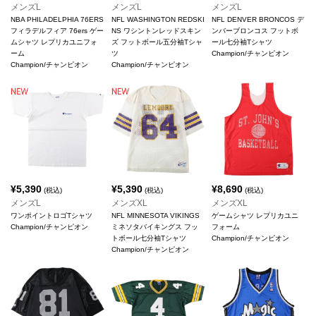
メンズL
メンズL
メンズL
NBA PHILADELPHIA 76ERS
NFL WASHINGTON REDSKI
NFL DENVER BRONCOS デ
フィラデルフィア 76ers ゲー
NS ワシントンレッドスキン
ンバーブロンコス フットボ
ムシャツ レプリカユニフォ
ズ フットボール五分袖Tシャ
ール七分袖Tシャツ
ーム
ツ
Champion/チャンピオン
Champion/チャンピオン
Champion/チャンピオン
¥
5,390
¥
5,390
¥
8,690
(税込)
(税込)
(税込)
メンズL
メンズXL
メンズXL
ワンポイントロゴTシャツ
NFL MINNESOTA VIKINGS
ゲームシャツ レプリカユニ
Champion/チャンピオン
ミネソタバイキングス フッ
フォーム
トボール七分袖Tシャツ
Champion/チャンピオン
Champion/チャンピオン