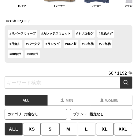
Tシャツ
トレーナー
パーカー
スウェット
HOTキーワード
#リバースウィーブ
#カレッジスウェット
#トリコタグ
#単色タグ
#目無し
#バータグ
#ランタグ
#USA製
#60年代
#70年代
#80年代
#90年代
60
/
1192
件
ALL
MEN
WOMEN
カテゴリ
指定なし
ブランド
指定なし
ALL
XS
S
M
L
XL
XXL