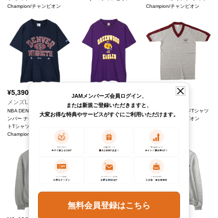
Champion/チャンピオン
Champion/チャンピオン
¥
5,390
¥
10,890
¥
8,690
(税込)
(税込)
(税込)
JAMメンバーズ会員ログイン、
メンズL
メンズXL
レディースS
または新規ご登録いただきますと、
NBA DENVER NUGGETS デ
トリコタグ カレッジTシャツ
トリコタグ カレッジTシャツ
大変お得な特典やサービスがすぐにご利用いただけます。
ンバー ナゲッツ ロゴプリン
Champion/チャンピオン
Champion/チャンピオン
トTシャツ
Champion/チャンピオン
無料会員登録はこちら