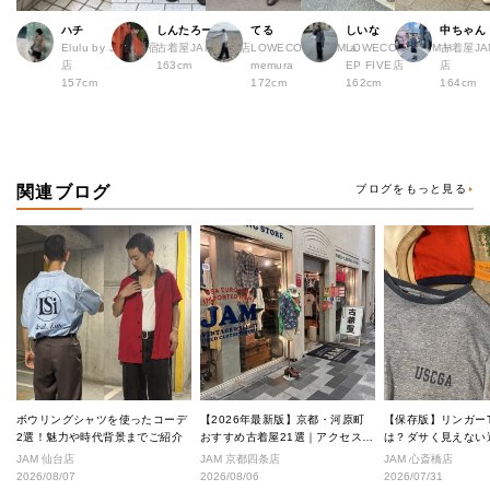
ハチ
しんたろー
てる
しいな
中ちゃん
Elulu by JAM 原宿
古着屋JAM 仙台店
LOWECO by JAM a
LOWECO by JAM H
古着屋JA
店
163cm
memura
EP FIVE店
店
157cm
172cm
162cm
164cm
関連ブログ
ブログをもっと見る
ボウリングシャツを使ったコーデ
【2026年最新版】京都・河原町
【保存版】リンガー
2選！魅力や時代背景までご紹介
おすすめ古着屋21選｜アクセス良
は？ダサく見えない
好な絶対行くべきショップ厳選！
なし完全ガイド
JAM 仙台店
JAM 京都四条店
JAM 心斎橋店
2026/08/07
2026/08/06
2026/07/31