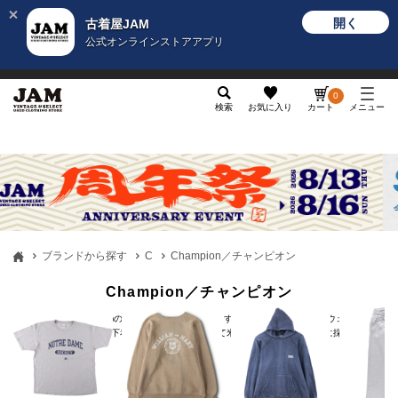
開く
古着屋JAM
公式オンラインストアアプリ
メンズ
レディース
カテゴリ
ヴィンテージ
グッ
0
検索
お気に入り
カート
メニュー
ブランドから探す
C
Champion／チャンピオン
Champion／チャンピオン
チャンピオン(Champion)の歴史は1919年まで遡ります。当初は、Tシャツやスウェットシャ
ツの原型であるウールの下着を製造しており、やがて米軍学校の訓練用ウェアに採...
もっと見る