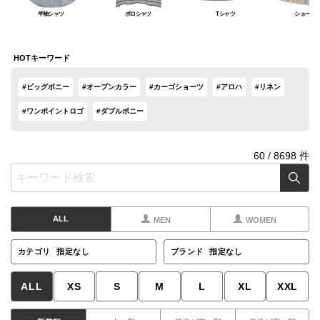
半袖シャツ
ポロシャツ
Tシャツ
ショート
HOTキーワード
#ビッグポニー
#オープンカラー
#カーゴショーツ
#アロハ
#リネン
#ワンポイントロゴ
#ダブルポニー
60
/
8698
件
ALL
MEN
WOMEN
カテゴリ
指定なし
ブランド
指定なし
ALL
XS
S
M
L
XL
XXL