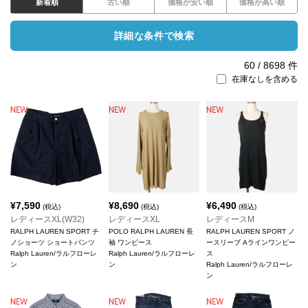
新着順
古い順
価格が安い順
価格が高い順
詳細な条件で検索
60
/
8698
件
在庫なしを含める
¥
7,590
¥
8,690
¥
6,490
(税込)
(税込)
(税込)
レディースXL(W32)
レディースXL
レディースM
RALPH LAUREN SPORT チ
POLO RALPH LAUREN 長
RALPH LAUREN SPORT ノ
ノショーツ ショートパンツ
袖 ワンピース
ースリーブ Aラインワンピー
Ralph Lauren/ラルフローレ
Ralph Lauren/ラルフローレ
ス
ン
ン
Ralph Lauren/ラルフローレ
ン