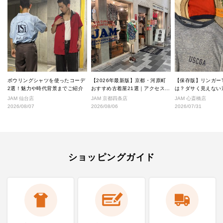
ボウリングシャツを使ったコーデ
【2026年最新版】京都・河原町
【保存版】リンガー
2選！魅力や時代背景までご紹介
おすすめ古着屋21選｜アクセス良
は？ダサく見えない
好な絶対行くべきショップ厳選！
なし完全ガイド
JAM 仙台店
JAM 京都四条店
JAM 心斎橋店
2026/08/07
2026/08/06
2026/07/31
ショッピングガイド