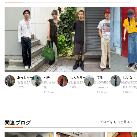
あっしゃー
ハチ
しんたろー
てる
しいな
古着屋JAM 原宿店
Elulu by JAM 原宿
古着屋JAM 仙台店
LOWECO by JAM a
LOWECO
177cm
店
163cm
memura
EP FI
157cm
172cm
162cm
関連ブログ
ブログをもっと見る