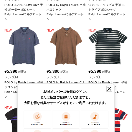
POLO JEANS COMPANY 半
POLO by Ralph Lauren 半袖
CHAPS チャップス 半袖 ス
袖 ボーダー ポロシャツ
ポロシャツ
トライプ ポロシャツ
Ralph Lauren/ラルフローレ
Ralph Lauren/ラルフローレ
Ralph Lauren/ラルフローレ
ン
ン
ン
¥
5,390
¥
5,390
¥
5,390
(税込)
(税込)
(税込)
メンズM
メンズXL
メンズL
POLO by Ralph Lauren 半袖
POLO by Ralph Lauren CU
POLO by Ralph Lauren 半袖
ポロシャツ
STOM FIT 半袖 ポロシャツ
ボーダー ポロシャツ
JAMメンバーズ会員ログイン、
Ralph Lauren/ラルフローレ
Ralph Lauren/ラルフローレ
Ralph Lauren/ラルフローレ
ン
ン
ン
または新規ご登録いただきますと、
大変お得な特典やサービスがすぐにご利用いただけます。