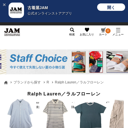
開く
古着屋JAM
公式オンラインストアアプリ
メンズ
レディース
カテゴリ
ヴィンテージ
グッ
0
検索
お気に入り
カート
メニュー
ブランドから探す
R
Ralph Lauren／ラルフローレン
Ralph Lauren／ラルフローレン
ラルフローレン(Ralph Lauren)は、1967年にラルフ・ローレン氏が設立したアメリカのファ
ッションブランドです。彼はネクタイメーカーでの経験を活かし、独自のネク...
もっと見る