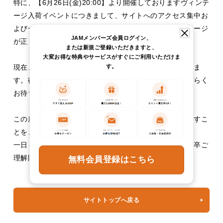
特に、【6月26日(金)20:00】より開催しておりますヴィンテ
ージ入荷イベントにつきまして、サイトへのアクセス集中お
よび一部システムの処理負荷増大の影響により、対象ページ
JAMメンバーズ会員ログイン、
が正しく表示されない事象が発生しております。
または新規ご登録いただきますと、
大変お得な特典やサービスがすぐにご利用いただけま
す。
現在、原因の調査および復旧作業を継続して進めておりま
す。復旧に向けて全力で対応しておりますので、今しばらく
お待ちいただきますようお願い申し上げます。
この度は、お客様に多大なるご迷惑をおかけしておりますこ
とを、重ねて深くお詫び申し上げます。
一日も早い復旧と再発防止に努めてまいりますので、何卒ご
理解賜りますようお願い申し上げます。
無料会員登録はこちら
サイトトップへ戻る