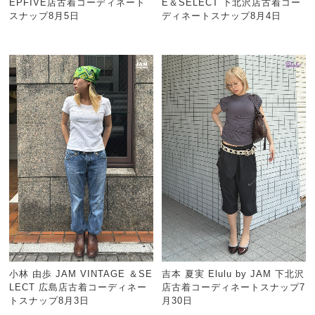
EPFIVE店古着コーディネート
E＆SELECT 下北沢店古着コー
スナップ8月5日
ディネートスナップ8月4日
小林 由歩 JAM VINTAGE ＆SE
吉本 夏実 Elulu by JAM 下北沢
LECT 広島店古着コーディネー
店古着コーディネートスナップ7
トスナップ8月3日
月30日