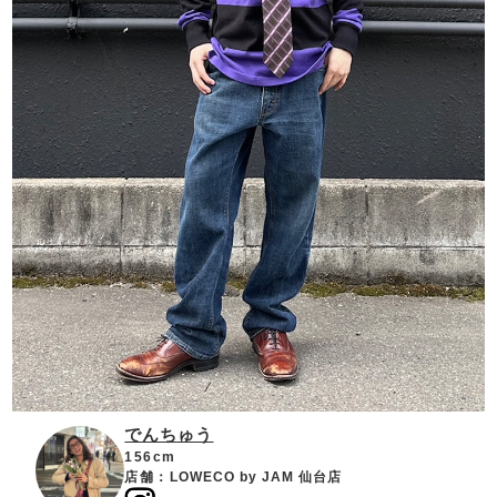
でんちゅう
156cm
店舗：
LOWECO by JAM 仙台店