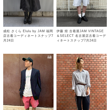
成松 さくら Elulu by JAM 福岡
伊藤 煌 古着屋JAM VINTAGE
店古着コーディネートスナップ7
＆SELECT 名古屋店古着コーデ
月24日
ィネートスナップ7月24日