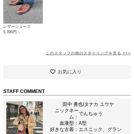
レザーシューズ
5,390円～
このスタッフの他のスタイリングを見る >>>
お気に入り
STAFF COMMENT
田中 勇也/タナカ ユウヤ
ニックネー
でんちゅう
ム：
血液型：
A型
好きな古着：
エスニック、グラン