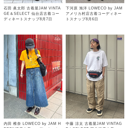
石田 眞太郎 古着屋JAM VINTA
下河原 旭洋 LOWECO by JAM
GE＆SELECT 仙台店古着コー
アメリカ村店古着コーディネー
ディネートスナップ8月7日
トスナップ8月6日
内田 椎奈 LOWECO by JAM H
中藤 涼太 古着屋JAM VINTAG