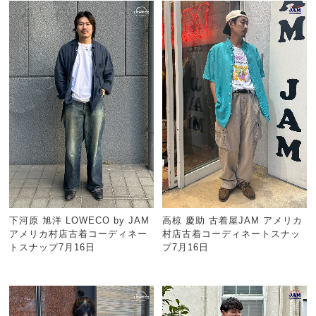
下河原 旭洋 LOWECO by JAM
高椋 慶助 古着屋JAM アメリカ
アメリカ村店古着コーディネー
村店古着コーディネートスナッ
トスナップ7月16日
プ7月16日