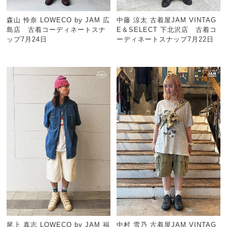
森山 怜奈 LOWECO by JAM 広
中藤 涼太 古着屋JAM VINTAG
島店 古着コーディネートスナ
E＆SELECT 下北沢店 古着コ
ップ7月24日
ーディネートスナップ7月22日
尾上 真志 LOWECO by JAM 福
中村 雪乃 古着屋JAM VINTAG