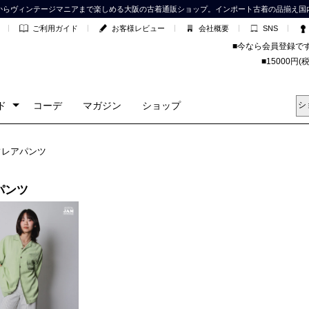
からヴィンテージマニアまで楽しめる大阪の古着通販ショップ。インポート古着の品揃え国
ご利用ガイド
お客様レビュー
会社概要
SNS
■今なら会員登録で
■15000
ド
コーデ
マガジン
ショップ
フレアパンツ
パンツ