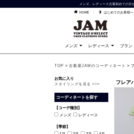
メンズ、レディース古着初めての方
HOME
はじめてのお客様へ
メンズ
レディース
ブラン
TOP
>
古着屋JAMのコーディネート
> 
お気に入り
フレア
スタイリングを見る >>>
コーディネートを探す
【コーデ種別】
メンズ
レディース
【季節】
1月
2月
3月
4月