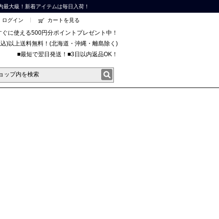
内最大級！新着アイテムは毎日入荷！
ログイン
カートを見る
すぐに使える500円分ポイントプレゼント中！
円(税込)以上送料無料！(北海道・沖縄・離島除く)
■最短で翌日発送！■3日以内返品OK！