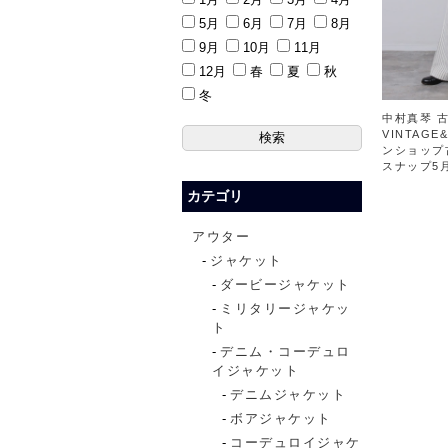
5月
6月
7月
8月
9月
10月
11月
12月
春
夏
秋
冬
中村真琴 古
VINTAGE
ンショップ
スナップ5月
カテゴリ
アウター
ジャケット
ダービージャケット
ミリタリージャケッ
ト
デニム・コーデュロ
イジャケット
デニムジャケット
ボアジャケット
コーデュロイジャケ