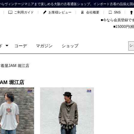
からヴィンテージマニアまで楽しめる大阪の古着通販ショップ。インポート古着の品揃え国
ご利用ガイド
お客様レビュー
会社概要
SNS
■今なら会員登録で
■15000
ド
コーデ
マガジン
ショップ
古着屋JAM 堀江店
AM 堀江店