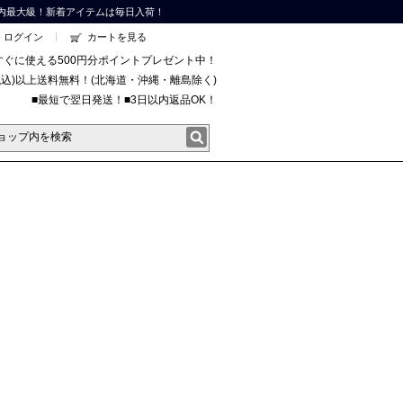
内最大級！新着アイテムは毎日入荷！
ログイン
カートを見る
すぐに使える500円分ポイントプレゼント中！
円(税込)以上送料無料！(北海道・沖縄・離島除く)
■最短で翌日発送！■3日以内返品OK！