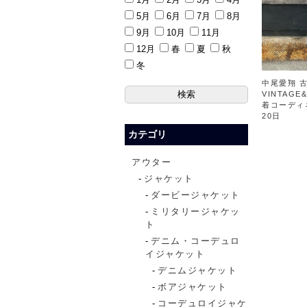
5月
6月
7月
8月
9月
10月
11月
12月
春
夏
秋
冬
中尾愛翔 古
VINTAGE
着コーディ
20日
カテゴリ
アウター
ジャケット
ダービージャケット
ミリタリージャケッ
ト
デニム・コーデュロ
イジャケット
デニムジャケット
ボアジャケット
コーデュロイジャケ