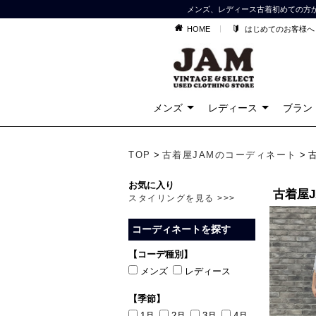
メンズ、レディース古着初めての方
HOME
はじめてのお客様へ
メンズ
レディース
ブラン
TOP
>
古着屋JAMのコーディネート
> 
お気に入り
古着屋J
スタイリングを見る >>>
コーディネートを探す
【コーデ種別】
メンズ
レディース
【季節】
1月
2月
3月
4月