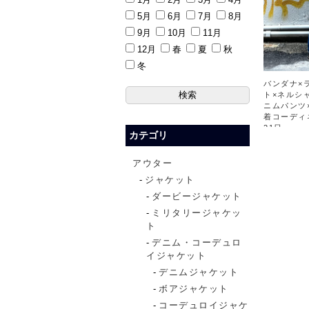
5月
6月
7月
8月
9月
10月
11月
12月
春
夏
秋
冬
バンダナ×
ト×ネルシ
ニムパンツ
着コーディ
21日
カテゴリ
アウター
ジャケット
ダービージャケット
ミリタリージャケッ
ト
デニム・コーデュロ
イジャケット
デニムジャケット
ボアジャケット
コーデュロイジャケ