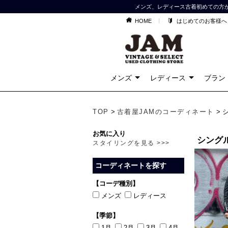
メンズ、レディース古着初めての方
HOME
はじめてのお客様へ
メンズ
レディース
ブラン
TOP
>
古着屋JAMのコーディネート
> 
お気に入り
シング
スタイリングを見る >>>
コーディネートを探す
【コーデ種別】
メンズ
レディース
【季節】
1月
2月
3月
4月