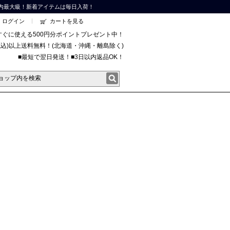
内最大級！新着アイテムは毎日入荷！
ログイン
カートを見る
すぐに使える500円分ポイントプレゼント中！
円(税込)以上送料無料！(北海道・沖縄・離島除く)
■最短で翌日発送！■3日以内返品OK！