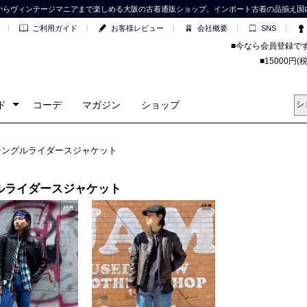
からヴィンテージマニアまで楽しめる大阪の古着通販ショップ。インポート古着の品揃え国
ご利用ガイド
お客様レビュー
会社概要
SNS
■今なら会員登録で
■15000
ド
コーデ
マガジン
ショップ
シングルライダースジャケット
ルライダースジャケット